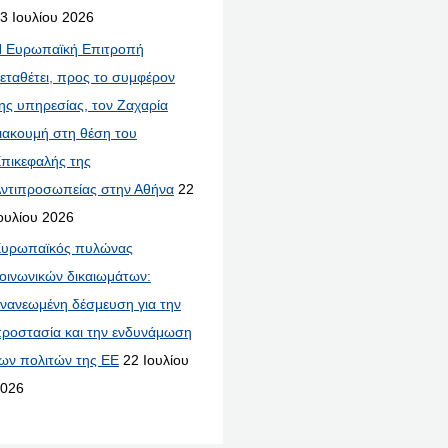
3 Ιουλίου 2026
 Ευρωπαϊκή Επιτροπή
εταθέτει, προς το συμφέρον
ης υπηρεσίας, τον Ζαχαρία
ιακουμή στη θέση του
πικεφαλής της
ντιπροσωπείας στην Αθήνα
22
ουλίου 2026
υρωπαϊκός πυλώνας
οινωνικών δικαιωμάτων:
νανεωμένη δέσμευση για την
ροστασία και την ενδυνάμωση
ων πολιτών της ΕΕ
22 Ιουλίου
026