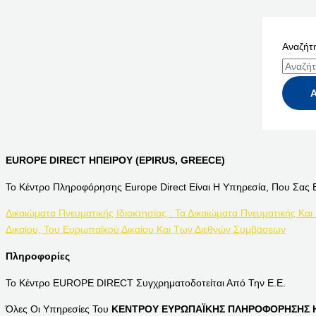
Αναζήτη
EUROPE DIRECT ΗΠΕΙΡΟΥ (EPIRUS, GREECE)
Το Κέντρο Πληροφόρησης Europe Direct Είναι Η Υπηρεσία, Που Σας 
Δικαιώματα Πνευματικής Ιδιοκτησίας : Τα Δικαιώματα Πνευματικής Και
Δικαίου, Του Ευρωπαϊκού Δικαίου Και Των Διεθνών Συμβάσεων
Πληροφορίες
Το Κέντρο EUROPE DIRECT Συγχρηματοδοτείται Από Την Ε.Ε.
Όλες Οι Υπηρεσίες Του
ΚΕΝΤΡΟΥ ΕΥΡΩΠΑΪΚΗΣ ΠΛΗΡΟΦΟΡΗΣΗΣ Η