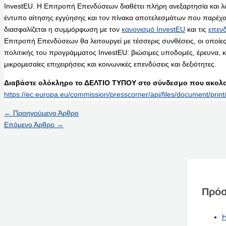
InvestEU. Η Επιτροπή Επενδύσεων διαθέτει πλήρη ανεξαρτησία και λα
έντυπο αίτησης εγγύησης και τον πίνακα αποτελεσμάτων που παρέχου
διασφαλίζεται η συμμόρφωση με τον
κανονισμό InvestEU
και τις
επενδ
Επιτροπή Επενδύσεων θα λειτουργεί με τέσσερις συνθέσεις, οι οποίε
πολιτικής του προγράμματος InvestEU: βιώσιμες υποδομές, έρευνα, κ
μικρομεσαίες επιχειρήσεις και κοινωνικές επενδύσεις και δεξιότητες.
Διαβάστε ολόκληρο το ΔΕΛΤΙΟ ΤΥΠΟΥ στο σύνδεσμο που ακολο
https://ec.europa.eu/commission/presscorner/api/files/document/p
←
Προηγούμενο Άρθρο
Επόμενο Άρθρο
→
Πρόσ
Η