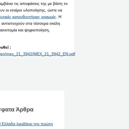
μβάνει τις αποφάσεις της με βάση το
ν οι εταίροι υλοποίησης, ώστε να
υτικές κατευθυντήριες γραμμές
. Η
ς αντιστοιχούν στα τέσσερα σκέλη
αινοτομία και ψηφιοποίηση,
υθεί :
rint/en/mex_21_3942/MEX_21_3942_EN.pdf
φατα Άρθρα
 Ελλάδα λαμβάνει την πρώτη