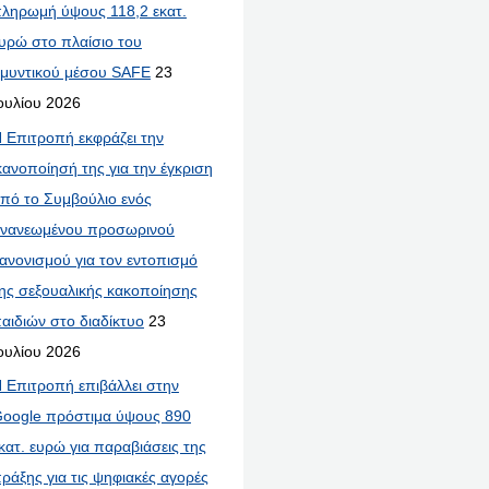
ληρωμή ύψους 118,2 εκατ.
υρώ στο πλαίσιο του
μυντικού μέσου SAFE
23
ουλίου 2026
 Επιτροπή εκφράζει την
κανοποίησή της για την έγκριση
πό το Συμβούλιο ενός
νανεωμένου προσωρινού
ανονισμού για τον εντοπισμό
ης σεξουαλικής κακοποίησης
αιδιών στο διαδίκτυο
23
ουλίου 2026
 Επιτροπή επιβάλλει στην
oogle πρόστιμα ύψους 890
κατ. ευρώ για παραβιάσεις της
ράξης για τις ψηφιακές αγορές