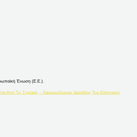
ρωπαϊκή Ένωση (Ε.Ε.).
ται Από Τις Σχετικές – Εφαρμοζόμενες Διατάξεις Του Ελληνικού