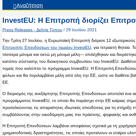
Αναζήτηση
InvestEU: Η Επιτροπή διορίζει Επιτ
Press Releases - Δελτία Τύπου
/
29 Ιουλίου 2021
Την Τρίτη 27 Ιουλίου, η Ευρωπαϊκή Επιτροπή διόρισε 12 εξωτερικού
Επιτροπής Επενδύσεων του ταμείου InvestEU
, για τετραετή θητεία
τέσσερα μόνιμα και οκτώ μη μόνιμα μέλη— επιλέχθηκαν και διορίστ
κατόπιν σύστασης του διοικητικού συμβουλίου του InvestEU. Διαθέτου
τομείς που καλύπτει το πρόγραμμα InvestEU. Η Επιτροπή Επενδύσ
φύλων και θα περιλαμβάνει μέλη από όλη την ΕΕ, ώστε να διαθέτει 
ΕΕ.
Ο διορισμός της ανεξάρτητης Επιτροπής Επενδύσεων αποτελεί ένα 
προγράμματος InvestEU, το οποίο θα παράσχει στην ΕΕ καίριας ση
προσελκύοντας τις απαραίτητες ιδιωτικές επενδύσεις για τη στήριξη 
συμβάλλοντας στην οικοδόμηση μιας πιο πράσινης, ψηφιακής και ανθ
Η Επιτροπή Επενδύσεων λαμβάνει αποφάσεις σχετικά με τη χορήγηση
χρηματοδοτικές δραστηριότητες, τις οποίες προτείνουν οι εταίροι υ