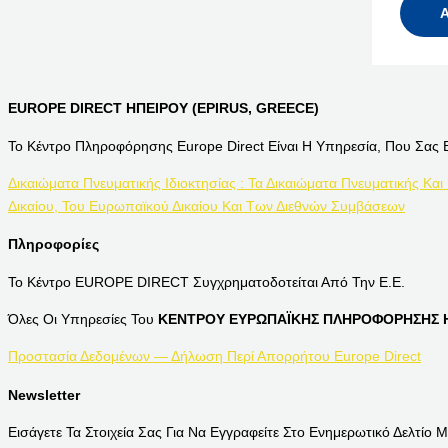
EUROPE DIRECT ΗΠΕΙΡΟΥ (EPIRUS, GREECE)
Το Κέντρο Πληροφόρησης Europe Direct Είναι Η Υπηρεσία, Που Σας 
Δικαιώματα Πνευματικής Ιδιοκτησίας : Τα Δικαιώματα Πνευματικής Και
Δικαίου, Του Ευρωπαϊκού Δικαίου Και Των Διεθνών Συμβάσεων
Πληροφορίες
Το Κέντρο EUROPE DIRECT Συγχρηματοδοτείται Από Την Ε.Ε.
Όλες Οι Υπηρεσίες Του
ΚΕΝΤΡΟΥ ΕΥΡΩΠΑΪΚΗΣ ΠΛΗΡΟΦΟΡΗΣΗΣ Η
Προστασία Δεδομένων — Δήλωση Περί Απορρήτου Europe Direct
Newsletter
Εισάγετε Τα Στοιχεία Σας Για Να Εγγραφείτε Στο Ενημερωτικό Δελτίο Μ