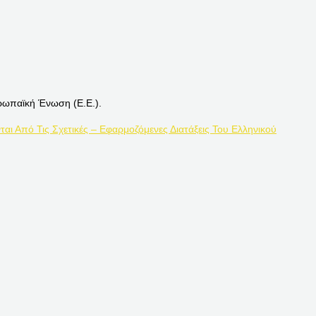
ρωπαϊκή Ένωση (Ε.Ε.).
ται Από Τις Σχετικές – Εφαρμοζόμενες Διατάξεις Του Ελληνικού