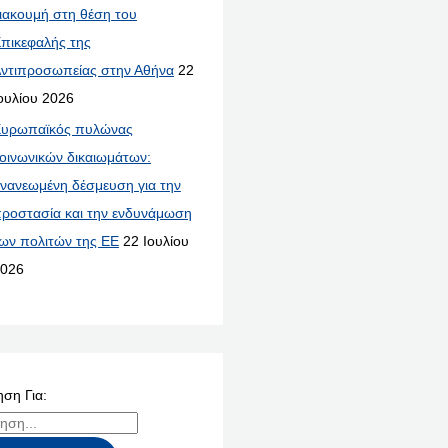
ιακουμή στη θέση του
πικεφαλής της
ντιπροσωπείας στην Αθήνα
22
ουλίου 2026
υρωπαϊκός πυλώνας
οινωνικών δικαιωμάτων:
νανεωμένη δέσμευση για την
ροστασία και την ενδυνάμωση
ων πολιτών της ΕΕ
22 Ιουλίου
026
ση Για: