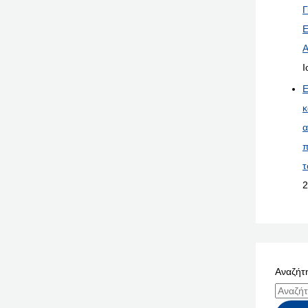
Γ
Ε
Α
Ι
Ε
κ
α
π
τ
2
Αναζήτη