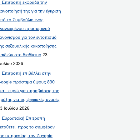
 Επιτροπή εκφράζει την
κανοποίησή της για την έγκριση
πό το Συμβούλιο ενός
νανεωμένου προσωρινού
ανονισμού για τον εντοπισμό
ης σεξουαλικής κακοποίησης
αιδιών στο διαδίκτυο
23
ουλίου 2026
 Επιτροπή επιβάλλει στην
oogle πρόστιμα ύψους 890
κατ. ευρώ για παραβιάσεις της
ράξης για τις ψηφιακές αγορές
3 Ιουλίου 2026
 Ευρωπαϊκή Επιτροπή
εταθέτει, προς το συμφέρον
ης υπηρεσίας, τον Ζαχαρία