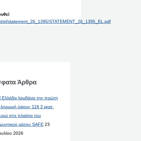
υθεί
/print/el/statement_26_1395/STATEMENT_26_1395_EL.pdf
φατα Άρθρα
 Ελλάδα λαμβάνει την πρώτη
ληρωμή ύψους 118,2 εκατ.
υρώ στο πλαίσιο του
μυντικού μέσου SAFE
23
ουλίου 2026