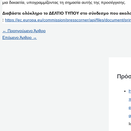
μια δεκαετία, υπογραμμίζοντας τη σημασία αυτής της προσέγγισης.
Διαβάστε ολόκληρο το ΔΕΛΤΙΟ ΤΥΠΟΥ στο σύνδεσμο που ακολο
:
https://ec.europa.eu/commission/presscorner/api/files/document
←
Προηγούμενο Άρθρο
Επόμενο Άρθρο
→
Πρόσ
Η
π
ε
α
Ι