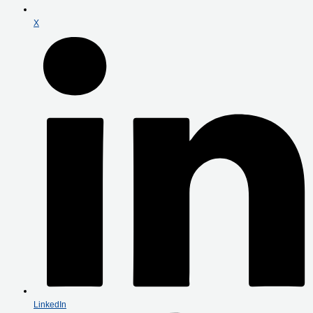
X
LinkedIn