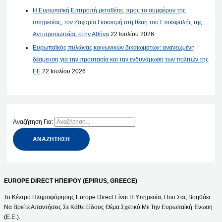
Η Ευρωπαϊκή Επιτροπή μεταθέτει, προς το συμφέρον της
υπηρεσίας, τον Ζαχαρία Γιακουμή στη θέση του Επικεφαλής της
Αντιπροσωπείας στην Αθήνα
22 Ιουλίου 2026
Ευρωπαϊκός πυλώνας κοινωνικών δικαιωμάτων: ανανεωμένη
δέσμευση για την προστασία και την ενδυνάμωση των πολιτών της
ΕΕ
22 Ιουλίου 2026
Αναζήτηση Για:
EUROPE DIRECT ΗΠΕΙΡΟΥ (EPIRUS, GREECE)
Το Κέντρο Πληροφόρησης Europe Direct Είναι Η Υπηρεσία, Που Σας Βοηθάει
Να Βρείτε Απαντήσεις Σε Κάθε Είδους Θέμα Σχετικό Με Την Ευρωπαϊκή Ένωση
(Ε.Ε.).