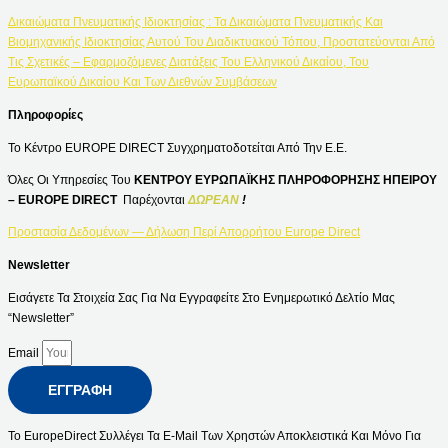
Δικαιώματα Πνευματικής Ιδιοκτησίας : Τα Δικαιώματα Πνευματικής Και
Βιομηχανικής Ιδιοκτησίας Αυτού Του Διαδικτυακού Τόπου, Προστατεύονται Από
Τις Σχετικές – Εφαρμοζόμενες Διατάξεις Του Ελληνικού Δικαίου, Του
Ευρωπαϊκού Δικαίου Και Των Διεθνών Συμβάσεων
Πληροφορίες
Το Κέντρο EUROPE DIRECT Συγχρηματοδοτείται Από Την Ε.Ε.
Όλες Οι Υπηρεσίες Του
ΚΕΝΤΡΟΥ ΕΥΡΩΠΑΪΚΗΣ ΠΛΗΡΟΦΟΡΗΣΗΣ ΗΠΕΙΡΟΥ
– EUROPE DIRECT
Παρέχονται
ΔΩΡΕΑΝ
!
Προστασία Δεδομένων — Δήλωση Περί Απορρήτου Europe Direct
Newsletter
Εισάγετε Τα Στοιχεία Σας Για Να Εγγραφείτε Στο Ενημερωτικό Δελτίο Μας
“Newsletter”
Email
ΕΓΓΡΑΦΉ
Το EuropeDirect Συλλέγει Τα E-Mail Των Χρηστών Αποκλειστικά Και Μόνο Για