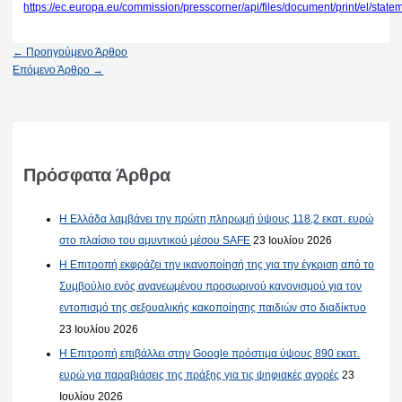
https://ec.europa.eu/commission/presscorner/api/files/document/print/el
←
Προηγούμενο Άρθρο
Επόμενο Άρθρο
→
Πρόσφατα Άρθρα
Η Ελλάδα λαμβάνει την πρώτη πληρωμή ύψους 118,2 εκατ. ευρώ
στο πλαίσιο του αμυντικού μέσου SAFE
23 Ιουλίου 2026
Η Επιτροπή εκφράζει την ικανοποίησή της για την έγκριση από το
Συμβούλιο ενός ανανεωμένου προσωρινού κανονισμού για τον
εντοπισμό της σεξουαλικής κακοποίησης παιδιών στο διαδίκτυο
23 Ιουλίου 2026
Η Επιτροπή επιβάλλει στην Google πρόστιμα ύψους 890 εκατ.
ευρώ για παραβιάσεις της πράξης για τις ψηφιακές αγορές
23
Ιουλίου 2026