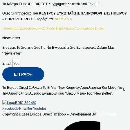
Το Κέντρο EUROPE DIRECT Συγχρηματοδοτείται Από Την Ε.Ε.
Όλες Οι Υπηρεσίες Του
ΚΕΝΤΡΟΥ ΕΥΡΩΠΑΪΚΗΣ ΠΛΗΡΟΦΟΡΗΣΗΣ ΗΠΕΙΡΟΥ
– EUROPE DIRECT
Παρέχονται
ΔΩΡΕΑΝ
!
Προστασία Δεδομένων — Δήλωση Περί Απορρήτου Europe Direct
Newsletter
Εισάγετε Τα Στοιχεία Σας Για Να Εγγραφείτε Στο Ενημερωτικό Δελτίο Μας
“Newsletter”
Email
ΕΓΓΡΑΦΉ
Το EuropeDirect Συλλέγει Τα E-Mail Των Χρηστών Αποκλειστικά Και Μόνο Για
Την Αποστολή Σε Αυτούς Ενημερωτικού Υλικού Μέσω Του “Newsletter”.
Facebook-F
Twitter
Youtube
Copyright ©
Europe Direct Ηπείρου – Development By
ACID Design
2026