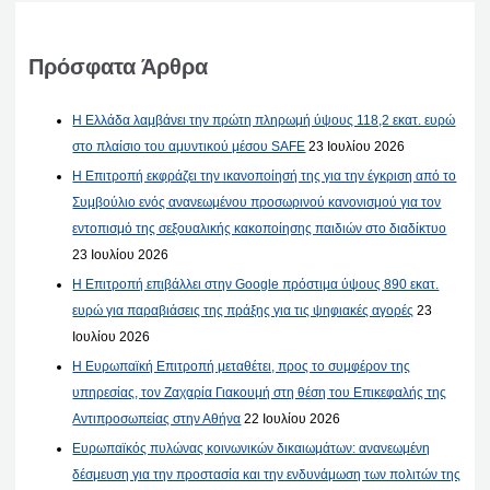
Πρόσφατα Άρθρα
Η Ελλάδα λαμβάνει την πρώτη πληρωμή ύψους 118,2 εκατ. ευρώ
στο πλαίσιο του αμυντικού μέσου SAFE
23 Ιουλίου 2026
Η Επιτροπή εκφράζει την ικανοποίησή της για την έγκριση από το
Συμβούλιο ενός ανανεωμένου προσωρινού κανονισμού για τον
εντοπισμό της σεξουαλικής κακοποίησης παιδιών στο διαδίκτυο
23 Ιουλίου 2026
Η Επιτροπή επιβάλλει στην Google πρόστιμα ύψους 890 εκατ.
ευρώ για παραβιάσεις της πράξης για τις ψηφιακές αγορές
23
Ιουλίου 2026
Η Ευρωπαϊκή Επιτροπή μεταθέτει, προς το συμφέρον της
υπηρεσίας, τον Ζαχαρία Γιακουμή στη θέση του Επικεφαλής της
Αντιπροσωπείας στην Αθήνα
22 Ιουλίου 2026
Ευρωπαϊκός πυλώνας κοινωνικών δικαιωμάτων: ανανεωμένη
δέσμευση για την προστασία και την ενδυνάμωση των πολιτών της