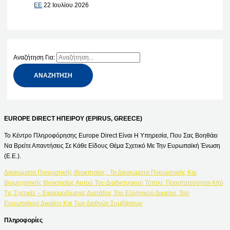
ΕΕ
22 Ιουλίου 2026
Αναζήτηση Για:
EUROPE DIRECT ΗΠΕΙΡΟΥ (EPIRUS, GREECE)
Το Κέντρο Πληροφόρησης Europe Direct Είναι Η Υπηρεσία, Που Σας Βοηθάει
Να Βρείτε Απαντήσεις Σε Κάθε Είδους Θέμα Σχετικό Με Την Ευρωπαϊκή Ένωση
(Ε.Ε.).
Δικαιώματα Πνευματικής Ιδιοκτησίας : Τα Δικαιώματα Πνευματικής Και
Βιομηχανικής Ιδιοκτησίας Αυτού Του Διαδικτυακού Τόπου, Προστατεύονται Από
Τις Σχετικές – Εφαρμοζόμενες Διατάξεις Του Ελληνικού Δικαίου, Του
Ευρωπαϊκού Δικαίου Και Των Διεθνών Συμβάσεων
Πληροφορίες