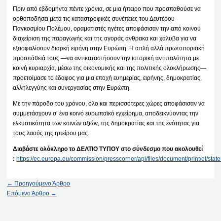
Πριν από εβδομήντα πέντε χρόνια, σε μια ήπειρο που προσπαθούσε να
ορθοποδήσει μετά τις καταστροφικές συνέπειες του Δευτέρου
Παγκοσμίου Πολέμου, οραματιστές ηγέτες αποφάσισαν την από κοινού
διαχείριση της παραγωγής και της αγοράς άνθρακα και χάλυβα για να
εξασφαλίσουν διαρκή ειρήνη στην Ευρώπη. Η απλή αλλά πρωτοποριακή
προσπάθειά τους —να αντικαταστήσουν την ιστορική αντιπαλότητα με
κοινή κυριαρχία, μέσω της οικονομικής και της πολιτικής ολοκλήρωσης—
προετοίμασε το έδαφος για μια εποχή ευημερίας, ειρήνης, δημοκρατίας,
αλληλεγγύης και συνεργασίας στην Ευρώπη.
Με την πάροδο του χρόνου, όλο και περισσότερες χώρες αποφάσισαν να
συμμετάσχουν σ’ ένα κοινό ευρωπαϊκό εγχείρημα, αποδεικνύοντας την
ελκυστικότητα των κοινών αξιών, της δημοκρατίας και της ενότητας για
τους λαούς της ηπείρου μας.
Διαβάστε ολόκληρο το ΔΕΛΤΙΟ ΤΥΠΟΥ στο σύνδεσμο που ακολουθεί
:
https://ec.europa.eu/commission/presscorner/api/files/document/print/e
←
Προηγούμενο Άρθρο
Επόμενο Άρθρο
→