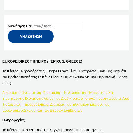
Αναζήτηση Για:
EUROPE DIRECT ΗΠΕΙΡΟΥ (EPIRUS, GREECE)
Το Κέντρο Πληροφόρησης Europe Direct Είναι Η Υπηρεσία, Που Σας Βοηθάει
Να Βρείτε Απαντήσεις Σε Κάθε Είδους Θέμα Σχετικό Με Την Ευρωπαϊκή Ένωση
(Ε.Ε.).
Δικαιώματα Πνευματικής Ιδιοκτησίας : Τα Δικαιώματα Πνευματικής Και
Βιομηχανικής Ιδιοκτησίας Αυτού Του Διαδικτυακού Τόπου, Προστατεύονται Από
Τις Σχετικές – Εφαρμοζόμενες Διατάξεις Του Ελληνικού Δικαίου, Του
Ευρωπαϊκού Δικαίου Και Των Διεθνών Συμβάσεων
Πληροφορίες
Το Κέντρο EUROPE DIRECT Συγχρηματοδοτείται Από Την Ε.Ε.