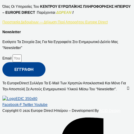
Όλες Οι Υπηρεσίες Του
ΚΕΝΤΡΟΥ ΕΥΡΩΠΑΪΚΗΣ ΠΛΗΡΟΦΟΡΗΣΗΣ ΗΠΕΙΡΟΥ
– EUROPE DIRECT
Παρέχονται
ΔΩΡΕΑΝ
!
Προστασία Δεδομένων — Δήλωση Περί Απορρήτου Europe Direct
Newsletter
Εισάγετε Τα Στοιχεία Σας Για Να Εγγραφείτε Στο Ενημερωτικό Δελτίο Μας
“Newsletter”
Email
ΕΓΓΡΑΦΉ
Το EuropeDirect Συλλέγει Τα E-Mail Των Χρηστών Αποκλειστικά Και Μόνο Για
Την Αποστολή Σε Αυτούς Ενημερωτικού Υλικού Μέσω Του “Newsletter”.
Facebook-F
Twitter
Youtube
Copyright ©
Europe Direct Ηπείρου – Development By
ACID Design
2026