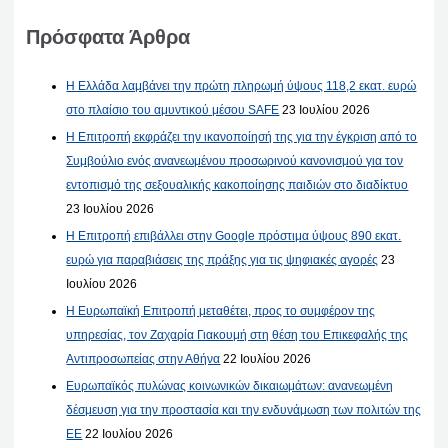
Πρόσφατα Άρθρα
Η Ελλάδα λαμβάνει την πρώτη πληρωμή ύψους 118,2 εκατ. ευρώ
στο πλαίσιο του αμυντικού μέσου SAFE
23 Ιουλίου 2026
Η Επιτροπή εκφράζει την ικανοποίησή της για την έγκριση από το
Συμβούλιο ενός ανανεωμένου προσωρινού κανονισμού για τον
εντοπισμό της σεξουαλικής κακοποίησης παιδιών στο διαδίκτυο
23 Ιουλίου 2026
Η Επιτροπή επιβάλλει στην Google πρόστιμα ύψους 890 εκατ.
ευρώ για παραβιάσεις της πράξης για τις ψηφιακές αγορές
23
Ιουλίου 2026
Η Ευρωπαϊκή Επιτροπή μεταθέτει, προς το συμφέρον της
υπηρεσίας, τον Ζαχαρία Γιακουμή στη θέση του Επικεφαλής της
Αντιπροσωπείας στην Αθήνα
22 Ιουλίου 2026
Ευρωπαϊκός πυλώνας κοινωνικών δικαιωμάτων: ανανεωμένη
δέσμευση για την προστασία και την ενδυνάμωση των πολιτών της
ΕΕ
22 Ιουλίου 2026