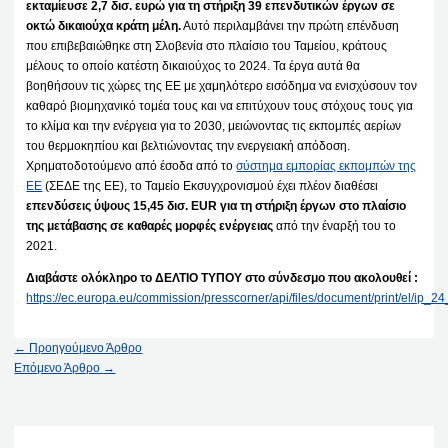
εκταμίευσε 2,7 δισ. ευρώ για τη στήριξη 39 επενδυτικών έργων σε
οκτώ δικαιούχα κράτη μέλη.
Αυτό περιλαμβάνει την πρώτη επένδυση
που επιβεβαιώθηκε στη Σλοβενία στο πλαίσιο του Ταμείου, κράτους
μέλους το οποίο κατέστη δικαιούχος το 2024. Τα έργα αυτά θα
βοηθήσουν τις χώρες της ΕΕ με χαμηλότερο εισόδημα να ενισχύσουν τον
καθαρό βιομηχανικό τομέα τους και να επιτύχουν τους στόχους τους για
το κλίμα και την ενέργεια για το 2030, μειώνοντας τις εκπομπές αερίων
του θερμοκηπίου και βελτιώνοντας την ενεργειακή απόδοση.
Χρηματοδοτούμενο από έσοδα από το
σύστημα εμπορίας εκπομπών της
ΕΕ
(ΣΕΔΕ της ΕΕ), το Ταμείο Εκσυγχρονισμού έχει πλέον διαθέσει
επενδύσεις ύψους 15,45 δισ. EUR για τη στήριξη έργων στο πλαίσιο
της μετάβασης σε καθαρές μορφές ενέργειας
από την έναρξή του το
2021.
Διαβάστε ολόκληρο το ΔΕΛΤΙΟ ΤΥΠΟΥ στο σύνδεσμο που ακολουθεί :
https://ec.europa.eu/commission/presscorner/api/files/document/print/el/ip
←
Προηγούμενο Άρθρο
Επόμενο Άρθρο
→