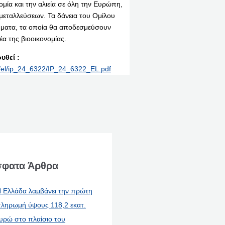
μία και την αλιεία σε όλη την Ευρώπη,
κμεταλλεύσεων. Τα δάνεια του Ομίλου
ύματα, τα οποία θα αποδεσμεύσουν
α της βιοοικονομίας.
υθεί :
nt/el/ip_24_6322/IP_24_6322_EL.pdf
φατα Άρθρα
 Ελλάδα λαμβάνει την πρώτη
ληρωμή ύψους 118,2 εκατ.
υρώ στο πλαίσιο του