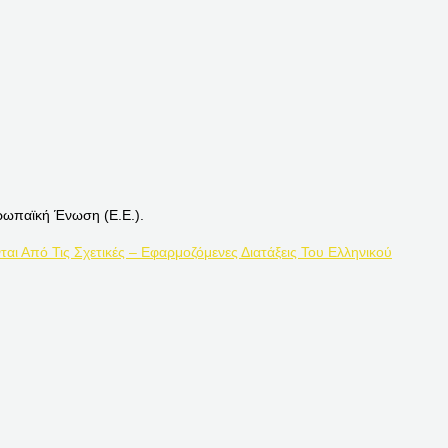
ρωπαϊκή Ένωση (Ε.Ε.).
ται Από Τις Σχετικές – Εφαρμοζόμενες Διατάξεις Του Ελληνικού