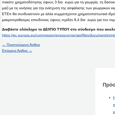
πακέτο χρηματοδότησης ύψους 3 δισ. ευρώ για τη γεωργία, τη δασοκο
μαζί με τις κινήσεις για την ενίσχυση της ασφάλισης των γεωργικών ε
ΕΤΕπ θα συνδυαστούν με άλλα συμμετέχοντα χρηματοπιστωτικά ιδρ
μακροπρόθεσμες επενδύσεις ύψους σχεδόν 8,4 δισ. ευρώ για τον τομέ
Διαβάστε ολόκληρο το ΔΕΛΤΙΟ ΤΥΠΟΥ στο σύνδεσμο που ακολο
https://ec.europa.eu/commission/presscorner/api/files/document/pri
←
Προηγούμενο Άρθρο
Επόμενο Άρθρο
→
Πρόσ
Η
π
ε