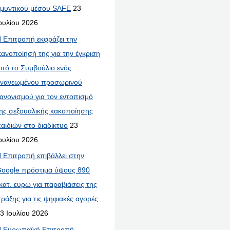
μυντικού μέσου SAFE
23
ουλίου 2026
 Επιτροπή εκφράζει την
κανοποίησή της για την έγκριση
πό το Συμβούλιο ενός
νανεωμένου προσωρινού
ανονισμού για τον εντοπισμό
ης σεξουαλικής κακοποίησης
αιδιών στο διαδίκτυο
23
ουλίου 2026
 Επιτροπή επιβάλλει στην
oogle πρόστιμα ύψους 890
κατ. ευρώ για παραβιάσεις της
ράξης για τις ψηφιακές αγορές
3 Ιουλίου 2026
 Ευρωπαϊκή Επιτροπή