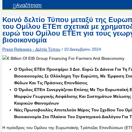
Αναζήτηση
Κοινό δελτίο Τύπου μεταξύ της Ευρωπ
του Ομίλου ΕΤΕπ σχετικά με χρηματο
ευρώ του Ομίλου ΕΤΕπ για τους γεωργ
βιοοικονομία
Press Releases - Δελτία Τύπου
/
10 Δεκεμβρίου 2024
Ο Όμιλος ΕΤΕπ Προσφέρει 3 Δισ. Ευρώ Σε Δάνεια Για Τη Γ
Βιοοικονομίας Σε Ολόκληρη Την Ευρώπη, Με Έμφαση Στο
Φύλων Και Τις Πράσινες Επενδύσεις
Ο Όμιλος ΕΤΕπ Συνεργάζεται Επίσης Με Την Ευρωπαϊκή Ε
Μορφών Γεωργικής Ασφάλισης Και Συστημάτων Μείωσης 
Καιρικών Φαινομένων
Νέες Πρωτοβουλίες Αποτελούν Μέρος Του Σχεδίου Του Ομί
Βιοοικονομία Στο Πλαίσιο Του Στρατηγικού Διαλόγου Για 
Η πρόεδρος του Ομίλου της Ευρωπαϊκής Τράπεζας Επενδύσεων (ΕΤΕ