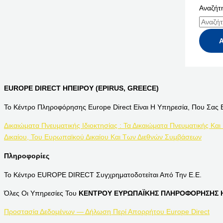
Αναζήτη
EUROPE DIRECT ΗΠΕΙΡΟΥ (EPIRUS, GREECE)
Το Κέντρο Πληροφόρησης Europe Direct Είναι Η Υπηρεσία, Που Σας 
Δικαιώματα Πνευματικής Ιδιοκτησίας : Τα Δικαιώματα Πνευματικής Και
Δικαίου, Του Ευρωπαϊκού Δικαίου Και Των Διεθνών Συμβάσεων
Πληροφορίες
Το Κέντρο EUROPE DIRECT Συγχρηματοδοτείται Από Την Ε.Ε.
Όλες Οι Υπηρεσίες Του
ΚΕΝΤΡΟΥ ΕΥΡΩΠΑΪΚΗΣ ΠΛΗΡΟΦΟΡΗΣΗΣ Η
Προστασία Δεδομένων — Δήλωση Περί Απορρήτου Europe Direct