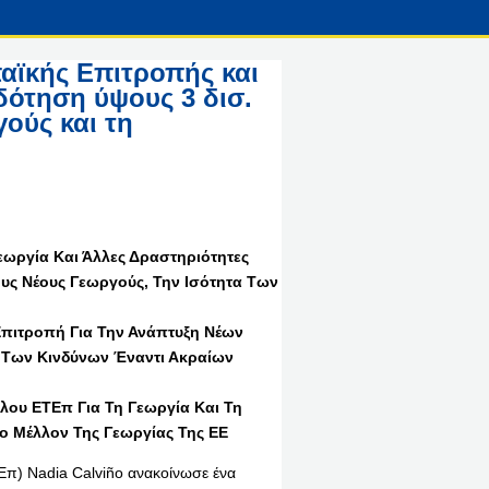
αϊκής Επιτροπής και
δότηση ύψους 3 δισ.
ούς και τη
εωργία Και Άλλες Δραστηριότητες
υς Νέους Γεωργούς, Την Ισότητα Των
πιτροπή Για Την Ανάπτυξη Νέων
Των Κινδύνων Έναντι Ακραίων
λου ΕΤΕπ Για Τη Γεωργία Και Τη
Το Μέλλον Της Γεωργίας Της ΕΕ
π) Nadia Calviño ανακοίνωσε ένα