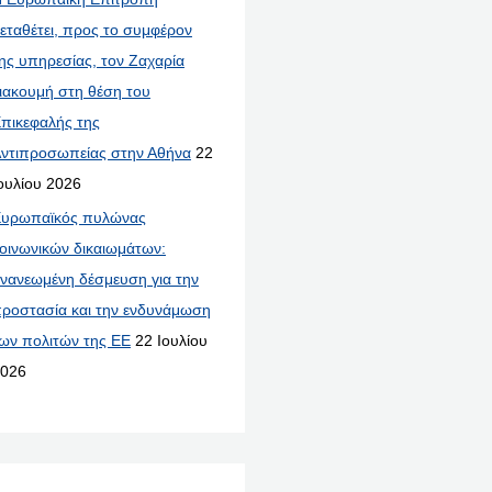
εταθέτει, προς το συμφέρον
ης υπηρεσίας, τον Ζαχαρία
ιακουμή στη θέση του
πικεφαλής της
ντιπροσωπείας στην Αθήνα
22
ουλίου 2026
υρωπαϊκός πυλώνας
οινωνικών δικαιωμάτων:
νανεωμένη δέσμευση για την
ροστασία και την ενδυνάμωση
ων πολιτών της ΕΕ
22 Ιουλίου
026