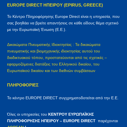
η
EUROPE DIRECT ΗΠΕΙΡΟΥ (EPIRUS, GREECE)
σ
η
Το Κέντρο Πληροφόρησης Europe Direct είναι η υπηρεσία, που
γ
σας βοηθάει να βρείτε απαντήσεις σε κάθε είδους θέμα σχετικό
ι
με την Ευρωπαϊκή Ένωση (Ε.Ε.).
α
:
Δικαιώματα Πνευματικής Ιδιοκτησίας : Τα δικαιώματα
πνευματικής και βιομηχανικής ιδιοκτησίας αυτού του
διαδικτυακού τόπου, προστατεύονται από τις σχετικές –
εφαρμοζόμενες διατάξεις του Ελληνικού δικαίου, του
Ευρωπαϊκού δικαίου και των διεθνών συμβάσεων
ΠΛΗΡΟΦΟΡΊΕΣ
Το κέντρο EUROPE DIRECT συγχρηματοδοτείται από την Ε.Ε.
Όλες οι υπηρεσίες του
ΚΕΝΤΡΟΥ ΕΥΡΩΠΑΪΚΗΣ
ΠΛΗΡΟΦΟΡΗΣΗΣ ΗΠΕΙΡΟΥ – EUROPE DIRECT
παρέχονται