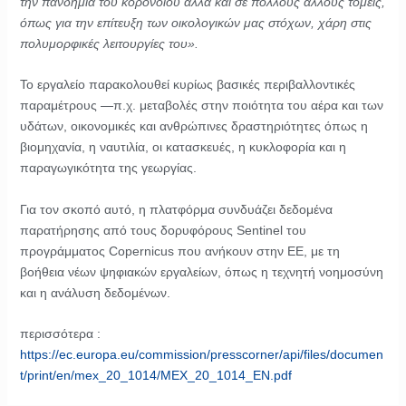
την πανδημία του κορονοϊού αλλά και σε πολλούς άλλους τομείς,
όπως για την επίτευξη των οικολογικών μας στόχων, χάρη στις
πολυμορφικές λειτουργίες του».
Το εργαλείο παρακολουθεί κυρίως βασικές περιβαλλοντικές
παραμέτρους —π.χ. μεταβολές στην ποιότητα του αέρα και των
υδάτων, οικονομικές και ανθρώπινες δραστηριότητες όπως η
βιομηχανία, η ναυτιλία, οι κατασκευές, η κυκλοφορία και η
παραγωγικότητα της γεωργίας.
Για τον σκοπό αυτό, η πλατφόρμα συνδυάζει δεδομένα
παρατήρησης από τους δορυφόρους Sentinel του
προγράμματος Copernicus που ανήκουν στην ΕΕ, με τη
βοήθεια νέων ψηφιακών εργαλείων, όπως η τεχνητή νοημοσύνη
και η ανάλυση δεδομένων.
περισσότερα :
https://ec.europa.eu/commission/presscorner/api/files/documen
t/print/en/mex_20_1014/MEX_20_1014_EN.pdf