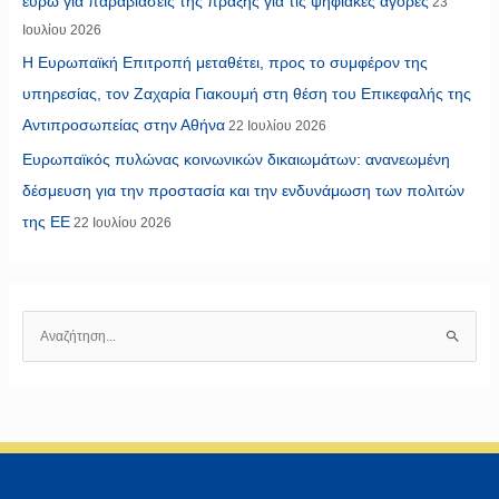
ευρώ για παραβιάσεις της πράξης για τις ψηφιακές αγορές
23
Ιουλίου 2026
Η Ευρωπαϊκή Επιτροπή μεταθέτει, προς το συμφέρον της
υπηρεσίας, τον Ζαχαρία Γιακουμή στη θέση του Επικεφαλής της
Αντιπροσωπείας στην Αθήνα
22 Ιουλίου 2026
Ευρωπαϊκός πυλώνας κοινωνικών δικαιωμάτων: ανανεωμένη
δέσμευση για την προστασία και την ενδυνάμωση των πολιτών
της ΕΕ
22 Ιουλίου 2026
Α
ν
α
ζ
ή
τ