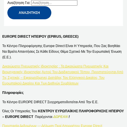
Αναζήτηση Για:
EUROPE DIRECT ΗΠΕΙΡΟΥ (EPIRUS, GREECE)
Το Κέντρο Πληροφόρησης Europe Direct Είναι Η Υπηρεσία, Που Σας Βοηθάει
Να Βρείτε Απαντήσεις Σε Κάθε Είδους Θέμα Σχετικό Με Την Ευρωπαϊκή Ένωση
(Ε.Ε.).
Δικαιώματα Πνευματικής Ιδιοκτησίας : Τα Δικαιώματα Πνευματικής Και
Βιομηχανικής Ιδιοκτησίας Αυτού Του Διαδικτυακού Τόπου, Προστατεύονται Από
Τις Σχετικές – Εφαρμοζόμενες Διατάξεις Του Ελληνικού Δικαίου, Του
Ευρωπαϊκού Δικαίου Και Των Διεθνών Συμβάσεων
Πληροφορίες
Το Κέντρο EUROPE DIRECT Συγχρηματοδοτείται Από Την Ε.Ε.
Όλες Οι Υπηρεσίες Του
ΚΕΝΤΡΟΥ ΕΥΡΩΠΑΪΚΗΣ ΠΛΗΡΟΦΟΡΗΣΗΣ ΗΠΕΙΡΟΥ
– EUROPE DIRECT
Παρέχονται
ΔΩΡΕΑΝ
!
Προστασία Δεδομένων — Δήλωση Περί Απορρήτου Europe Direct