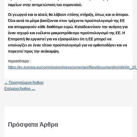
ταμείων στην αντιμετώπιση του κορονοϊού.
Οι γεωργοί και οι αλιείς θα λάβουν επίσης στήριξη, όπως και οι άποροι.
Όλα αυτά τα μέτρα βασίζονται στον τρέχοντα προϋπολογισμό της ΕΕ
και απορροφούν κάθε διαθέσιμο ευρώ. Καταδεικνύουν την ανάγκη για
έναν ισχυρό και ευέλικτο μακροπρόθεσμο προϋπολογισμό της ΕΕ. Η
Επιτροπή θα εργαστεί για να εξασφαλίσει ότι η ΕΕ μπορεί να
υπολογίζει σε έναν τέτοιο προϋπολογισμό για να ορθοποδήσει και να
πορευτεί προς την ανάκαμψη.
περισσότερα :
https://ec.europa.eu/commission/presscorner/api/files/document/print/el/ip
←
Προηγούμενο Άρθρο
Επόμενο Άρθρο
→
Πρόσφατα Άρθρα