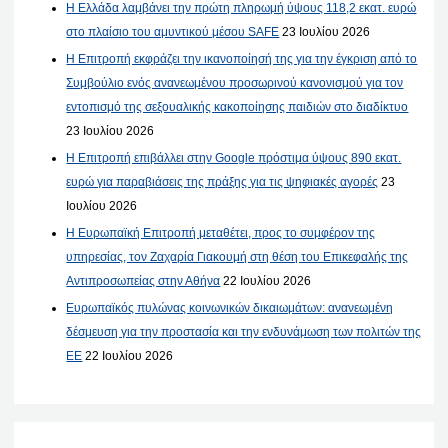
Η Ελλάδα λαμβάνει την πρώτη πληρωμή ύψους 118,2 εκατ. ευρώ
στο πλαίσιο του αμυντικού μέσου SAFE
23 Ιουλίου 2026
Η Επιτροπή εκφράζει την ικανοποίησή της για την έγκριση από το
Συμβούλιο ενός ανανεωμένου προσωρινού κανονισμού για τον
εντοπισμό της σεξουαλικής κακοποίησης παιδιών στο διαδίκτυο
23 Ιουλίου 2026
Η Επιτροπή επιβάλλει στην Google πρόστιμα ύψους 890 εκατ.
ευρώ για παραβιάσεις της πράξης για τις ψηφιακές αγορές
23
Ιουλίου 2026
Η Ευρωπαϊκή Επιτροπή μεταθέτει, προς το συμφέρον της
υπηρεσίας, τον Ζαχαρία Γιακουμή στη θέση του Επικεφαλής της
Αντιπροσωπείας στην Αθήνα
22 Ιουλίου 2026
Ευρωπαϊκός πυλώνας κοινωνικών δικαιωμάτων: ανανεωμένη
δέσμευση για την προστασία και την ενδυνάμωση των πολιτών της
ΕΕ
22 Ιουλίου 2026