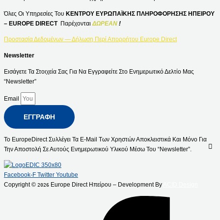
Όλες Οι Υπηρεσίες Του
ΚΕΝΤΡΟΥ ΕΥΡΩΠΑΪΚΗΣ ΠΛΗΡΟΦΟΡΗΣΗΣ ΗΠΕΙΡΟΥ
– EUROPE DIRECT
Παρέχονται
ΔΩΡΕΑΝ
!
Προστασία Δεδομένων — Δήλωση Περί Απορρήτου Europe Direct
Newsletter
Εισάγετε Τα Στοιχεία Σας Για Να Εγγραφείτε Στο Ενημερωτικό Δελτίο Μας
“Newsletter”
Email
ΕΓΓΡΑΦΉ
Το EuropeDirect Συλλέγει Τα E-Mail Των Χρηστών Αποκλειστικά Και Μόνο Για
Την Αποστολή Σε Αυτούς Ενημερωτικού Υλικού Μέσω Του “Newsletter”.
Facebook-F
Twitter
Youtube
Copyright ©
Europe Direct Ηπείρου – Development By
ACID Design
2026