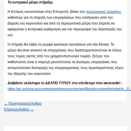
Το κυπριακό μέτρο στήριξης
Η Κύπρος κοινοποίησε στην Επιτροπή, βάσει του
προσωρινού πλαισίου
,
καθεστώς για τη στήριξη των επιχειρήσεων που επλήγησαν από την
έξαρση του κορονοϊού και από τα περιοριστικά μέτρα που έπρεπε να
εφαρμόσει η κυπριακή κυβέρνηση για τον περιορισμό της διασποράς του
ιού.
Η στήριξη θα λάβει τη μορφή κρατικών εγγυήσεων για νέα δάνεια. Το
μέτρο θα είναι ανοικτό σε επιχειρήσεις που δραστηριοποιούνται σε όλους
τους τομείς (εκτός από τον χρηματοπιστωτικό τομέα). Στόχος του
καθεστώτος είναι η παροχή ρευστότητας σε βιώσιμες επιχειρήσεις που
αντιμετώπισαν διαταραχή της επιχειρηματικής τους δραστηριότητας λόγω
της έξαρσης του κορονοϊού.
Διαβάστε ολόκληρο το ΔΕΛΤΙΟ ΤΥΠΟΥ στο σύνδεσμο που ακολουθεί :
https://ec.europa.eu/commission/presscorner/api/files/document/print/el/ip
←
Προηγούμενο Άρθρο
Επόμενο Άρθρο
→