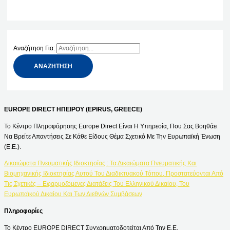
Αναζήτηση Για:
EUROPE DIRECT ΗΠΕΙΡΟΥ (EPIRUS, GREECE)
Το Κέντρο Πληροφόρησης Europe Direct Είναι Η Υπηρεσία, Που Σας Βοηθάει
Να Βρείτε Απαντήσεις Σε Κάθε Είδους Θέμα Σχετικό Με Την Ευρωπαϊκή Ένωση
(Ε.Ε.).
Δικαιώματα Πνευματικής Ιδιοκτησίας : Τα Δικαιώματα Πνευματικής Και
Βιομηχανικής Ιδιοκτησίας Αυτού Του Διαδικτυακού Τόπου, Προστατεύονται Από
Τις Σχετικές – Εφαρμοζόμενες Διατάξεις Του Ελληνικού Δικαίου, Του
Ευρωπαϊκού Δικαίου Και Των Διεθνών Συμβάσεων
Πληροφορίες
Το Κέντρο EUROPE DIRECT Συγχρηματοδοτείται Από Την Ε.Ε.