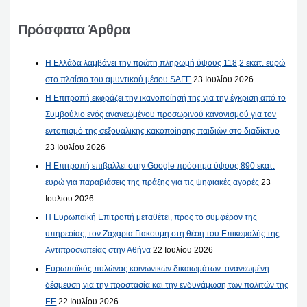
Πρόσφατα Άρθρα
Η Ελλάδα λαμβάνει την πρώτη πληρωμή ύψους 118,2 εκατ. ευρώ
στο πλαίσιο του αμυντικού μέσου SAFE
23 Ιουλίου 2026
Η Επιτροπή εκφράζει την ικανοποίησή της για την έγκριση από το
Συμβούλιο ενός ανανεωμένου προσωρινού κανονισμού για τον
εντοπισμό της σεξουαλικής κακοποίησης παιδιών στο διαδίκτυο
23 Ιουλίου 2026
Η Επιτροπή επιβάλλει στην Google πρόστιμα ύψους 890 εκατ.
ευρώ για παραβιάσεις της πράξης για τις ψηφιακές αγορές
23
Ιουλίου 2026
Η Ευρωπαϊκή Επιτροπή μεταθέτει, προς το συμφέρον της
υπηρεσίας, τον Ζαχαρία Γιακουμή στη θέση του Επικεφαλής της
Αντιπροσωπείας στην Αθήνα
22 Ιουλίου 2026
Ευρωπαϊκός πυλώνας κοινωνικών δικαιωμάτων: ανανεωμένη
δέσμευση για την προστασία και την ενδυνάμωση των πολιτών της
ΕΕ
22 Ιουλίου 2026