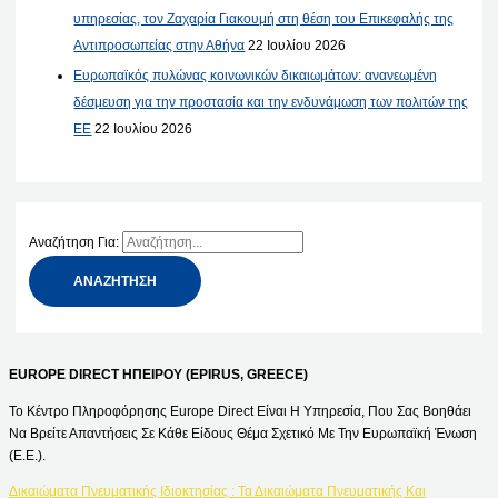
υπηρεσίας, τον Ζαχαρία Γιακουμή στη θέση του Επικεφαλής της
Αντιπροσωπείας στην Αθήνα
22 Ιουλίου 2026
Ευρωπαϊκός πυλώνας κοινωνικών δικαιωμάτων: ανανεωμένη
δέσμευση για την προστασία και την ενδυνάμωση των πολιτών της
ΕΕ
22 Ιουλίου 2026
Αναζήτηση Για:
EUROPE DIRECT ΗΠΕΙΡΟΥ (EPIRUS, GREECE)
Το Κέντρο Πληροφόρησης Europe Direct Είναι Η Υπηρεσία, Που Σας Βοηθάει
Να Βρείτε Απαντήσεις Σε Κάθε Είδους Θέμα Σχετικό Με Την Ευρωπαϊκή Ένωση
(Ε.Ε.).
Δικαιώματα Πνευματικής Ιδιοκτησίας : Τα Δικαιώματα Πνευματικής Και