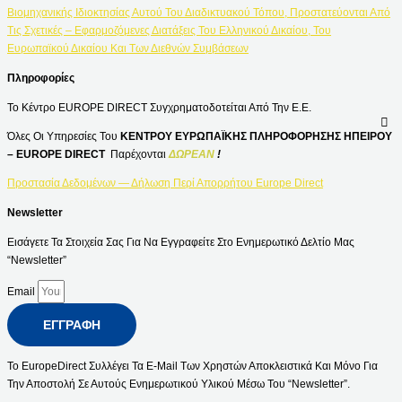
Βιομηχανικής Ιδιοκτησίας Αυτού Του Διαδικτυακού Τόπου, Προστατεύονται Από
Τις Σχετικές – Εφαρμοζόμενες Διατάξεις Του Ελληνικού Δικαίου, Του
Ευρωπαϊκού Δικαίου Και Των Διεθνών Συμβάσεων
Πληροφορίες
Το Κέντρο EUROPE DIRECT Συγχρηματοδοτείται Από Την Ε.Ε.
Όλες Οι Υπηρεσίες Του
ΚΕΝΤΡΟΥ ΕΥΡΩΠΑΪΚΗΣ ΠΛΗΡΟΦΟΡΗΣΗΣ ΗΠΕΙΡΟΥ
– EUROPE DIRECT
Παρέχονται
ΔΩΡΕΑΝ
!
Προστασία Δεδομένων — Δήλωση Περί Απορρήτου Europe Direct
Newsletter
Εισάγετε Τα Στοιχεία Σας Για Να Εγγραφείτε Στο Ενημερωτικό Δελτίο Μας
“Newsletter”
Email
ΕΓΓΡΑΦΉ
Το EuropeDirect Συλλέγει Τα E-Mail Των Χρηστών Αποκλειστικά Και Μόνο Για
Την Αποστολή Σε Αυτούς Ενημερωτικού Υλικού Μέσω Του “Newsletter”.