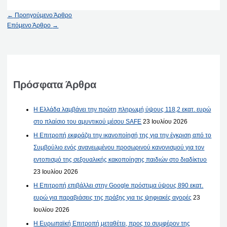
←
Προηγούμενο Άρθρο
Επόμενο Άρθρο
→
Πρόσφατα Άρθρα
Η Ελλάδα λαμβάνει την πρώτη πληρωμή ύψους 118,2 εκατ. ευρώ
στο πλαίσιο του αμυντικού μέσου SAFE
23 Ιουλίου 2026
Η Επιτροπή εκφράζει την ικανοποίησή της για την έγκριση από το
Συμβούλιο ενός ανανεωμένου προσωρινού κανονισμού για τον
εντοπισμό της σεξουαλικής κακοποίησης παιδιών στο διαδίκτυο
23 Ιουλίου 2026
Η Επιτροπή επιβάλλει στην Google πρόστιμα ύψους 890 εκατ.
ευρώ για παραβιάσεις της πράξης για τις ψηφιακές αγορές
23
Ιουλίου 2026
Η Ευρωπαϊκή Επιτροπή μεταθέτει, προς το συμφέρον της