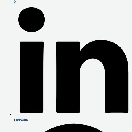
X
LinkedIn