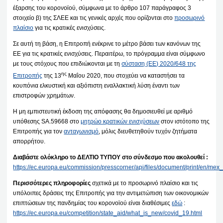
έξαρσης του κορονοϊού, σύμφωνα με το άρθρο 107 παράγραφος 3
στοιχείο β) της ΣΛΕΕ και τις γενικές αρχές που ορίζονται στο
προσωρινό
πλαίσιο
για τις κρατικές ενισχύσεις.
Σε αυτή τη βάση, η Επιτροπή ενέκρινε το μέτρο βάσει των κανόνων της
ΕΕ για τις κρατικές ενισχύσεις. Περαιτέρω, το πρόγραμμα είναι σύμφωνο
με τους στόχους που επιδιώκονται με τη
σύσταση (ΕΕ) 2020/648 της
ης
Επιτροπής
της 13
Μαΐου 2020, που στοχεύει να καταστήσει τα
κουπόνια ελκυστική και αξιόπιστη εναλλακτική λύση έναντι των
επιστροφών χρημάτων.
Η μη εμπιστευτική έκδοση της απόφασης θα δημοσιευθεί με αριθμό
υπόθεσης SA.59668 στο
μητρώο κρατικών ενισχύσεων
στον ιστότοπο της
Επιτροπής για τον
ανταγωνισμό
, μόλις διευθετηθούν τυχόν ζητήματα
απορρήτου.
Διαβάστε ολόκληρο το ΔΕΛΤΙΟ ΤΥΠΟΥ στο σύνδεσμο που ακολουθεί :
https://ec.europa.eu/commission/presscorner/api/files/document/print/en/
Περισσότερες πληροφορίες
σχετικά με το προσωρινό πλαίσιο και τις
υπόλοιπες δράσεις της Επιτροπής για την αντιμετώπιση των οικονομικών
επιπτώσεων της πανδημίας του κορονοϊού είναι διαθέσιμες
εδώ
:
https://ec.europa.eu/competition/state_aid/what_is_new/covid_19.html