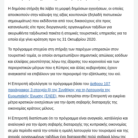
Η δημόσια στήριξη θα λάβει τη μορφή δημόσιων εγγυήσεων, οι οποίες
αποσκοπούν στην κάλυψη της αξίας κουπονιών (δηλαδή πιστωτικών
σημειωμάτων) που εκδίδονται από τους δικαιούχους είτε προς
καταναλωτές είτε προς διοργανωτές οργανωμένων ταξιδίων για
ακυρωθέντα ταξιδιωτικά πακέτα ή ατομικές τουριστικές υπηρεσίες για τα
οποία είχε γίνει κράτηση πριν τις 31 Οκτωβρίου 2020.
Το πρόγραμμα στοχεύει στη στήριξη των παρόχων υπηρεσιών στον
τουριστικό τομέα, οι οποίοι αντιμετωπίζουν σημαντικές απώλειες εσόδων
και ελλείψεις ρευστότητας λόγω της έξαρσης του κορονοϊού και των
περιοριστικών μέτρων που η Κύπρος και άλλες κυβερνήσεις έχουν
αναγκαστεί να επιβάλουν για τον περιορισμό την εξάπλωσης του ιού.
Η Επιτροπή αξιολόγησε το πρόγραμμα βάσει του
άρθρου 107
παράγραφος 3 στοιχείο β) της Συνθήκης για τη Λειτουργία της
Ευρωπαϊκής Ένωσης (ΣΛΕΕ)
, που επιτρέπει στην Επιτροπή να εγκρίνει
μέτρα κρατικών ενισχύσεων για την άρση σοβαρής διαταραχής της
οικονομίας κράτους μέλους.
Η Επιτροπή διαπίστωσε ότι το πρόγραμμα είναι αναγκαίο, κατάλληλο και
αναλογικό για την άρση σοβαρής διαταραχής της κυπριακής οικονομίας
σε μία περίοδο κατά την οποία η ομαλή λειτουργία του τουρισμού και της
αγοράς οργανωμένων ταξιδίων έχει διαταραχθεί πολύ σοβαρά λόγω της