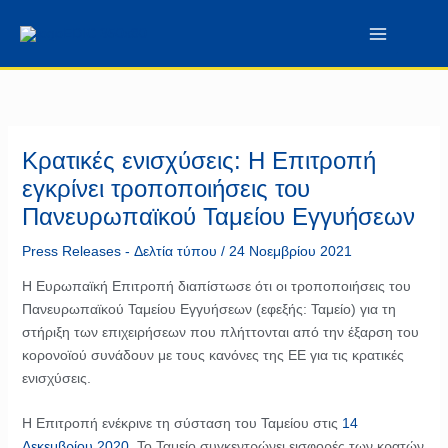
Μετάβαση
περιεχόμενο
στο
περιεχόμενο
Κρατικές ενισχύσεις: Η Επιτροπή
εγκρίνει τροποποιήσεις του
Πανευρωπαϊκού Ταμείου Εγγυήσεων
Press Releases - Δελτία τύπου
/
24 Νοεμβρίου 2021
Η Ευρωπαϊκή Επιτροπή διαπίστωσε ότι οι τροποποιήσεις του
Πανευρωπαϊκού Ταμείου Εγγυήσεων (εφεξής: Ταμείο) για τη
στήριξη των επιχειρήσεων που πλήττονται από την έξαρση του
κορονοϊού συνάδουν με τους κανόνες της ΕΕ για τις κρατικές
ενισχύσεις.
Η Επιτροπή ενέκρινε τη σύσταση του Ταμείου στις
14
Δεκεμβρίου 2020
. Το Ταμείο συγκεντρώνει εισφορές των κρατών