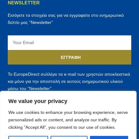
NEWSLETTER
Εισάγετε τα στοιχεία σας για να εγγραφείτε στο ενημερωτικό
δελτίο μας “Newsletter”
Email
ΕΓΓΡΑΦΉ
Το EuropeDirect συλλέγει τα e-mail των χρηστών αποκλειστικά
και μόνο για την αποστολή σε αυτούς ενημερωτικού υλικού
μέσω του “Newsletter”.
We value your privacy
We use cookies to enhance your browsing experience, serve
personalized ads or content, and analyze our traffic. By
F
T
Y
clicking "Accept All", you consent to our use of cookies.
a
w
o
c
i
u
e
t
t
Copyright ©
2026
Europe Direct Ηπείρου – Development by
ACID