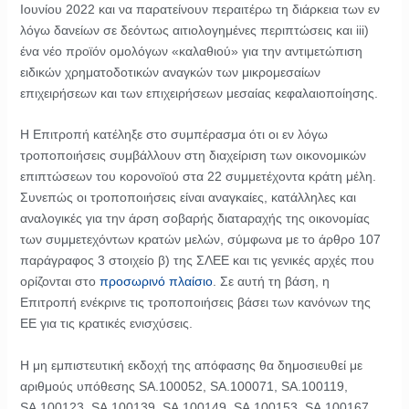
Ιουνίου 2022 και να παρατείνουν περαιτέρω τη διάρκεια των εν
λόγω δανείων σε δεόντως αιτιολογημένες περιπτώσεις και iii)
ένα νέο προϊόν ομολόγων «καλαθιού» για την αντιμετώπιση
ειδικών χρηματοδοτικών αναγκών των μικρομεσαίων
επιχειρήσεων και των επιχειρήσεων μεσαίας κεφαλαιοποίησης.
Η Επιτροπή κατέληξε στο συμπέρασμα ότι οι εν λόγω
τροποποιήσεις συμβάλλουν στη διαχείριση των οικονομικών
επιπτώσεων του κορονοϊού στα 22 συμμετέχοντα κράτη μέλη.
Συνεπώς οι τροποποιήσεις είναι αναγκαίες, κατάλληλες και
αναλογικές για την άρση σοβαρής διαταραχής της οικονομίας
των συμμετεχόντων κρατών μελών, σύμφωνα με το άρθρο 107
παράγραφος 3 στοιχείο β) της ΣΛΕΕ και τις γενικές αρχές που
ορίζονται στο
προσωρινό πλαίσιο
. Σε αυτή τη βάση, η
Επιτροπή ενέκρινε τις τροποποιήσεις βάσει των κανόνων της
ΕΕ για τις κρατικές ενισχύσεις.
Η μη εμπιστευτική εκδοχή της απόφασης θα δημοσιευθεί με
αριθμούς υπόθεσης SA.100052, SA.100071, SA.100119,
SA.100123, SA.100139, SA.100149, SA.100153, SA.100167,