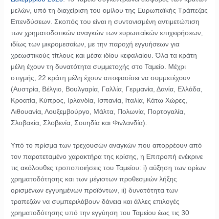
μελών, υπό τη διαχείριση του ομίλου της Ευρωπαϊκής Τράπεζας
Επενδύσεων. Σκοπός του είναι η συντονισμένη αντιμετώπιση
των χρηματοδοτικών αναγκών των ευρωπαϊκών επιχειρήσεων,
ιδίως των μικρομεσαίων, με την παροχή εγγυήσεων για
χρεωστικούς τίτλους και μέσα ιδίου κεφαλαίου. Όλα τα κράτη
μέλη έχουν τη δυνατότητα συμμετοχής στο Ταμείο. Μέχρι
στιγμής, 22 κράτη μέλη έχουν αποφασίσει να συμμετέχουν
(Αυστρία, Βέλγιο, Βουλγαρία, Γαλλία, Γερμανία, Δανία, Ελλάδα,
Κροατία, Κύπρος, Ιρλανδία, Ισπανία, Ιταλία, Κάτω Χώρες,
Λιθουανία, Λουξεμβούργο, Μάλτα, Πολωνία, Πορτογαλία,
Σλοβακία, Σλοβενία, Σουηδία και Φινλανδία).
Υπό το πρίσμα των τρεχουσών αναγκών που απορρέουν από
τον παρατεταμένο χαρακτήρα της κρίσης, η Επιτροπή ενέκρινε
τις ακόλουθες τροποποιήσεις του Ταμείου: i) αύξηση των ορίων
χρηματοδότησης και των μέγιστων προθεσμιών λήξης
ορισμένων εγγυημένων προϊόντων, ii) δυνατότητα των
τραπεζών να συμπεριλάβουν δάνεια και άλλες επιλογές
χρηματοδότησης υπό την εγγύηση του Ταμείου έως τις 30