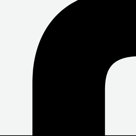
O
E
B
O
R
E
K
-
F