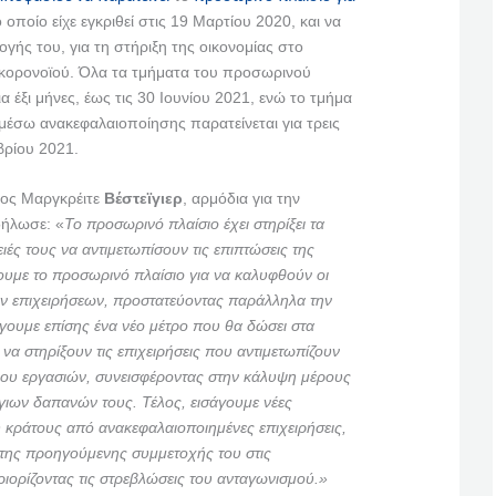
ο οποίο είχε εγκριθεί στις 19 Μαρτίου 2020, και να
ογής του, για τη στήριξη της οικονομίας στο
 κορονοϊού. Όλα τα τμήματα του προσωρινού
α έξι μήνες, έως τις 30 Ιουνίου 2021, ενώ το τμήμα
μέσω ανακεφαλαιοποίησης παρατείνεται για τρεις
βρίου 2021.
ρος Μαργκρέιτε
Βέστεϊγιερ
, αρμόδια για την
δήλωσε: «
Το προσωρινό πλαίσιο έχει στηρίξει τα
ιές τους να αντιμετωπίσουν τις επιπτώσεις της
ουμε το προσωρινό πλαίσιο για να καλυφθούν οι
ων επιχειρήσεων, προστατεύοντας παράλληλα την
άγουμε επίσης ένα νέο μέτρο που θα δώσει στα
να στηρίξουν τις επιχειρήσεις που αντιμετωπίζουν
λου εργασιών, συνεισφέροντας στην κάλυψη μέρους
ιων δαπανών τους. Τέλος, εισάγουμε νέες
υ κράτους από ανακεφαλαιοποιημένες επιχειρήσεις,
της προηγούμενης συμμετοχής του στις
εριορίζοντας τις στρεβλώσεις του ανταγωνισμού.»