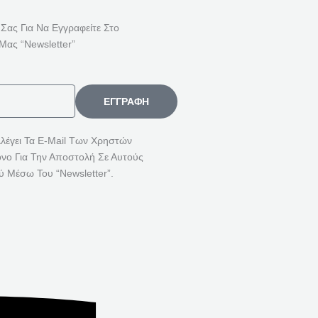
Ή
Τ
 Σας Για Να Εγγραφείτε Στο
Η
Μας “Newsletter”
Σ
Η
Γ
ΕΓΓΡΑΦΉ
Ι
Α
λλέγει Τα E-Mail Των Χρηστών
όνο Για Την Αποστολή Σε Αυτούς
:
ύ Μέσω Του “Newsletter”.