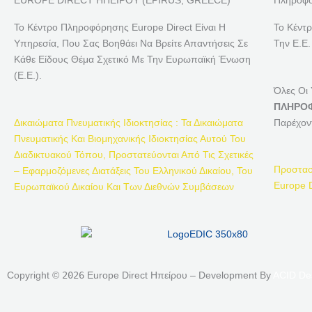
EUROPE DIRECT ΗΠΕΙΡΟΥ (EPIRUS, GREECE)
Πληροφο
Το Κέντρο Πληροφόρησης Europe Direct Είναι Η
Το Κέντ
Υπηρεσία, Που Σας Βοηθάει Να Βρείτε Απαντήσεις Σε
Την Ε.Ε.
Κάθε Είδους Θέμα Σχετικό Με Την Ευρωπαϊκή Ένωση
(Ε.Ε.).
Όλες Οι
ΠΛΗΡΟΦ
Δικαιώματα Πνευματικής Ιδιοκτησίας : Τα Δικαιώματα
Παρέχον
Πνευματικής Και Βιομηχανικής Ιδιοκτησίας Αυτού Του
Διαδικτυακού Τόπου, Προστατεύονται Από Τις Σχετικές
Προστασ
– Εφαρμοζόμενες Διατάξεις Του Ελληνικού Δικαίου, Του
Europe D
Ευρωπαϊκού Δικαίου Και Των Διεθνών Συμβάσεων
Copyright ©
2026
Europe Direct Ηπείρου – Development By
ACID De