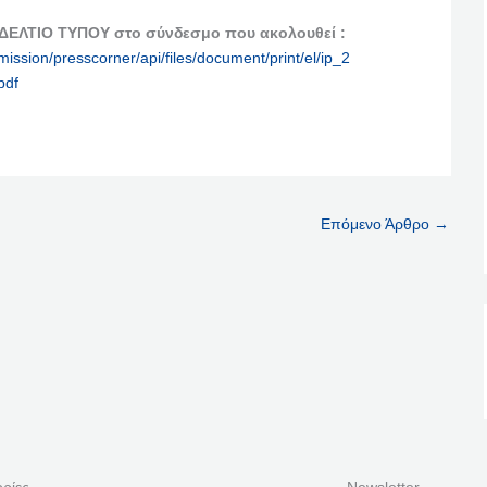
 ΔΕΛΤΙΟ ΤΥΠΟΥ στο σύνδεσμο που ακολουθεί :
ission/presscorner/api/files/document/print/el/ip_2
pdf
Επόμενο Άρθρο
→