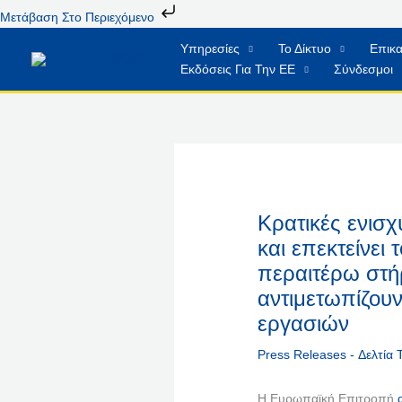
Μετάβαση
Μετάβαση Στο Περιεχόμενο
Στο
Υπηρεσίες
Το Δίκτυο
Επικα
Περιεχόμενο
Εκδόσεις Για Την ΕΕ
Σύνδεσμοι
Κρατικές ενισχ
και επεκτείνει
περαιτέρω στή
αντιμετωπίζου
εργασιών
Press Releases - Δελτία
Η Ευρωπαϊκή Επιτροπή