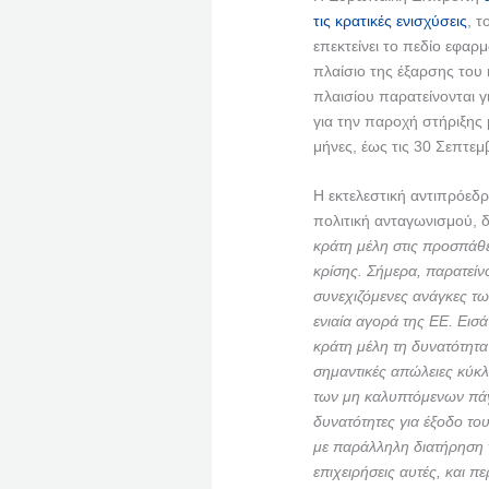
τις κρατικές ενισχύσεις
, τ
επεκτείνει το πεδίο εφαρμ
πλαίσιο της έξαρσης του
πλαισίου παρατείνονται γι
για την παροχή στήριξης 
μήνες, έως τις 30 Σεπτεμ
Η εκτελεστική αντιπρόεδ
πολιτική ανταγωνισμού, 
κράτη μέλη στις προσπάθε
κρίσης. Σήμερα, παρατείν
συνεχιζόμενες ανάγκες τ
ενιαία αγορά της ΕΕ. Εισ
κράτη μέλη τη δυνατότητα 
σημαντικές απώλειες κύκ
των μη καλυπτόμενων πάγ
δυνατότητες για έξοδο το
με παράλληλη διατήρηση 
επιχειρήσεις αυτές, και π