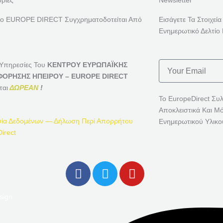
ρίες
Newsletter
ρο EUROPE DIRECT Συγχρηματοδοτείται Από
Εισάγετε Τα Στοιχεία
Ενημερωτικό Δελτίο 
Email
 Υπηρεσίες Του
ΚΕΝΤΡΟΥ ΕΥΡΩΠΑΪΚΗΣ
ΟΡΗΣΗΣ ΗΠΕΙΡΟΥ – EUROPE DIRECT
ται
ΔΩΡΕΑΝ
!
Το EuropeDirect Συ
Αποκλειστικά Και Μ
ία Δεδομένων — Δήλωση Περί Απορρήτου
Ενημερωτικού Υλικο
irect
F
T
Y
A
W
O
C
I
U
sign
E
T
T
B
T
U