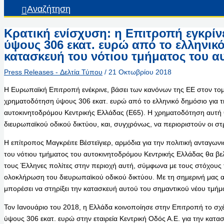
Αναζήτηση
Κρατική ενίσχυση: η Επιτροπή εγκρί
ύψους 306 εκατ. ευρώ από το ελληνικό
κατασκευή του νότιου τμήματος του 
Press Releases - Δελτία Τύπου
/
21 Οκτωβρίου 2018
Η Ευρωπαϊκή Επιτροπή ενέκρινε, βάσει των κανόνων της ΕΕ στον το
χρηματοδότηση ύψους 306 εκατ. ευρώ από το ελληνικό δημόσιο για τ
αυτοκινητοδρόμου Κεντρικής Ελλάδας (E65). Η χρηματοδότηση αυτή 
διευρωπαϊκού οδικού δικτύου, και, συγχρόνως, να περιοριστούν οι σ
Η επίτροπος Μαγκρέιτε Βέστεϊγιερ, αρμόδια για την πολιτική ανταγων
του νότιου τμήματος του αυτοκινητοδρόμου Κεντρικής Ελλάδας θα βελτ
τους Έλληνες πολίτες στην περιοχή αυτή, σύμφωνα με τους στόχους 
ολοκλήρωση του διευρωπαϊκού οδικού δικτύου. Με τη σημερινή μας 
μπορέσει να στηρίξει την κατασκευή αυτού του σημαντικού νέου τμή
Τον Ιανουάριο του 2018, η Ελλάδα κοινοποίησε στην Επιτροπή το σχέ
ύψους 306 εκατ. ευρώ στην εταιρεία Κεντρική Οδός Α.Ε. για την κατα