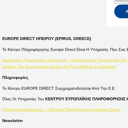
EUROPE DIRECT ΗΠΕΙΡΟΥ (EPIRUS, GREECE)
Το Κέντρο Πληροφόρησης Europe Direct Είναι Η Υπηρεσία, Που Σας 
Δικαιώματα Πνευματικής Ιδιοκτησίας : Τα Δικαιώματα Πνευματικής Και
Δικαίου, Του Ευρωπαϊκού Δικαίου Και Των Διεθνών Συμβάσεων
Πληροφορίες
Το Κέντρο EUROPE DIRECT Συγχρηματοδοτείται Από Την Ε.Ε.
Όλες Οι Υπηρεσίες Του
ΚΕΝΤΡΟΥ ΕΥΡΩΠΑΪΚΗΣ ΠΛΗΡΟΦΟΡΗΣΗΣ Η
Προστασία Δεδομένων — Δήλωση Περί Απορρήτου Europe Direct
Newsletter