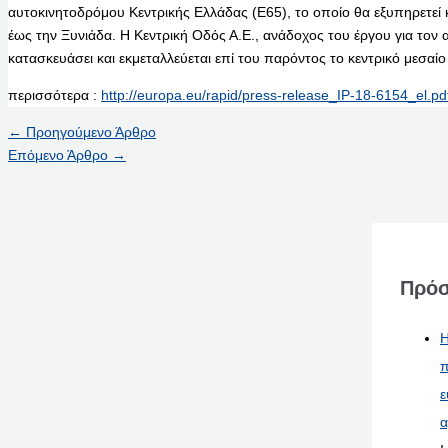
αυτοκινητοδρόμου Κεντρικής Ελλάδας (E65), το οποίο θα εξυπηρετεί 
έως την Ξυνιάδα. Η Κεντρική Οδός Α.Ε., ανάδοχος του έργου για τον 
κατασκευάσει και εκμεταλλεύεται επί του παρόντος το κεντρικό μεσαί
περισσότερα :
http://europa.eu/rapid/press-release_IP-18-6154_el.pd
←
Προηγούμενο Άρθρο
Επόμενο Άρθρο
→
Πρόσ
Η
π
ε
α