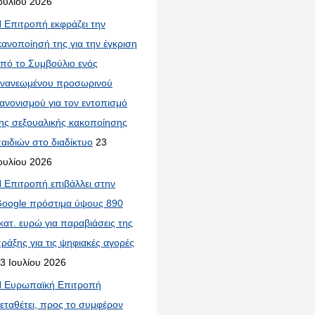
ουλίου 2026
 Επιτροπή εκφράζει την
κανοποίησή της για την έγκριση
πό το Συμβούλιο ενός
νανεωμένου προσωρινού
ανονισμού για τον εντοπισμό
ης σεξουαλικής κακοποίησης
αιδιών στο διαδίκτυο
23
ουλίου 2026
 Επιτροπή επιβάλλει στην
oogle πρόστιμα ύψους 890
κατ. ευρώ για παραβιάσεις της
ράξης για τις ψηφιακές αγορές
3 Ιουλίου 2026
 Ευρωπαϊκή Επιτροπή
εταθέτει, προς το συμφέρον