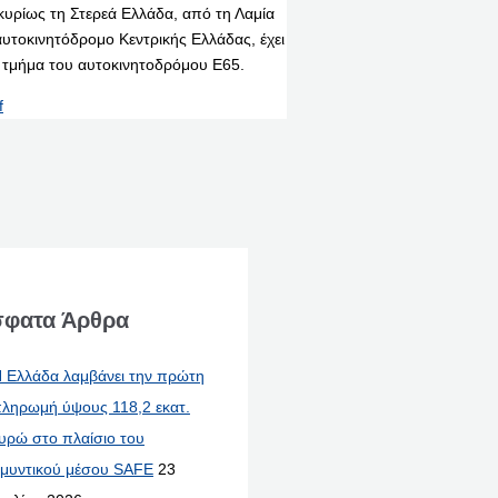
κυρίως τη Στερεά Ελλάδα, από τη Λαμία
αυτοκινητόδρομο Κεντρικής Ελλάδας, έχει
ο τμήμα του αυτοκινητοδρόμου E65.
f
φατα Άρθρα
 Ελλάδα λαμβάνει την πρώτη
ληρωμή ύψους 118,2 εκατ.
υρώ στο πλαίσιο του
μυντικού μέσου SAFE
23