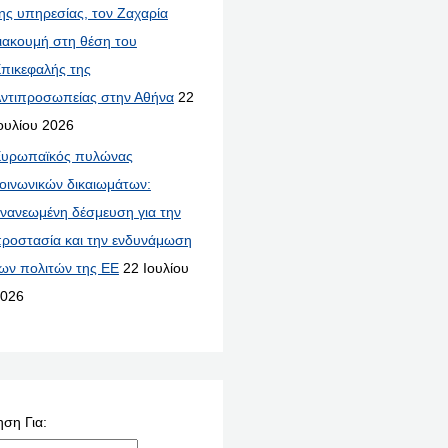
ης υπηρεσίας, τον Ζαχαρία
ιακουμή στη θέση του
πικεφαλής της
ντιπροσωπείας στην Αθήνα
22
ουλίου 2026
υρωπαϊκός πυλώνας
οινωνικών δικαιωμάτων:
νανεωμένη δέσμευση για την
ροστασία και την ενδυνάμωση
ων πολιτών της ΕΕ
22 Ιουλίου
026
ση Για: