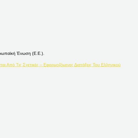
ρωπαϊκή Ένωση (Ε.Ε.).
ται Από Τις Σχετικές – Εφαρμοζόμενες Διατάξεις Του Ελληνικού