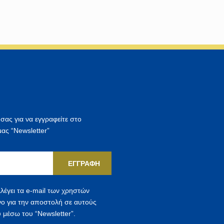
η
σ
η
γ
ι
α
:
 σας για να εγγραφείτε στο
μας “Newsletter”
ΕΓΓΡΑΦΉ
λέγει τα e-mail των χρηστών
νο για την αποστολή σε αυτούς
 μέσω του “Newsletter”.