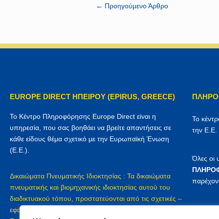
←
Προηγούμενο Άρθρο
EUROPE DIRECT ΗΠΕΙΡΟΥ (EPIRUS, GREECE)
ΠΛΗΡΟ
Το Κέντρο Πληροφόρησης Europe Direct είναι η
Το κέντ
υπηρεσία, που σας βοηθάει να βρείτε απαντήσεις σε
την Ε.Ε.
κάθε είδους θέμα σχετικό με την Ευρωπαϊκή Ένωση
(Ε.Ε.).
Όλες οι
ΠΛΗΡΟΦ
Δικαιώματα Πνευματικής Ιδιοκτησίας : Τα δικαιώματα
παρέχον
πνευματικής και βιομηχανικής ιδιοκτησίας αυτού του
διαδικτυακού τόπου, προστατεύονται από τις σχετικές –
Προστασ
εφαρμοζόμενες διατάξεις του Ελληνικού δικαίου, του