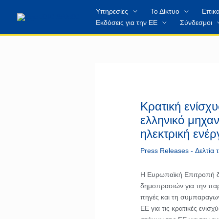
Μετάβαση
περιεχόμενο
Υπηρεσίες
Το Δίκτυο
Επικα
στο
Εκδόσεις για την ΕΕ
Σύνδεσμοι
περιεχόμενο
Κρατική ενίσχυ
ελληνικό μηχα
ηλεκτρική ενέ
Press Releases - Δελτία
Η Ευρωπαϊκή Επιτροπή δι
δημοπρασιών για την παρ
πηγές και τη συμπαραγω
ΕΕ για τις κρατικές ενισ