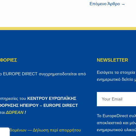
Επόμενο Άρθρο
→
ΦΟΡΊΕΣ
NEWSLETTER
Εισάγετε τα στοιχεία
ρο EUROPE DIRECT συγχρηματοδοτείται από
ενημερωτικό δελτίο 
Email
 υπηρεσίες του
ΚΕΝΤΡΟΥ ΕΥΡΩΠΑΪΚΗΣ
ΟΡΗΣΗΣ ΗΠΕΙΡΟΥ – EUROPE DIRECT
ται
ΔΩΡΕΑΝ
!
Το EuropeDirect συλ
αποκλειστικά και μό
ενημερωτικού υλικού
ία δεδομένων — Δήλωση περί απορρήτου