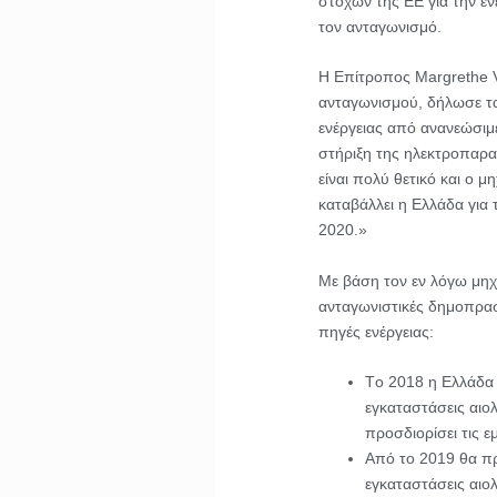
στόχων της ΕΕ για την εν
τον ανταγωνισμό.
Η Επίτροπος Margrethe V
ανταγωνισμού, δήλωσε τα
ενέργειας από ανανεώσιμ
στήριξη της ηλεκτροπαρα
είναι πολύ θετικό και ο 
καταβάλλει η Ελλάδα για τ
2020.»
Με βάση τον εν λόγω μηχ
ανταγωνιστικές δημοπρασ
πηγές ενέργειας:
Tο 2018 η Ελλάδα 
εγκαταστάσεις αιολ
προσδιορίσει τις ε
Από το 2019 θα πρ
εγκαταστάσεις αιολ