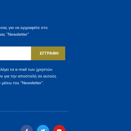
τ
η
σ
η
 σας για να εγγραφείτε στο
γ
μας “Newsletter”
ι
α
ΕΓΓΡΑΦΉ
:
λέγει τα e-mail των χρηστών
νο για την αποστολή σε αυτούς
 μέσω του “Newsletter”.
F
T
Y
a
w
o