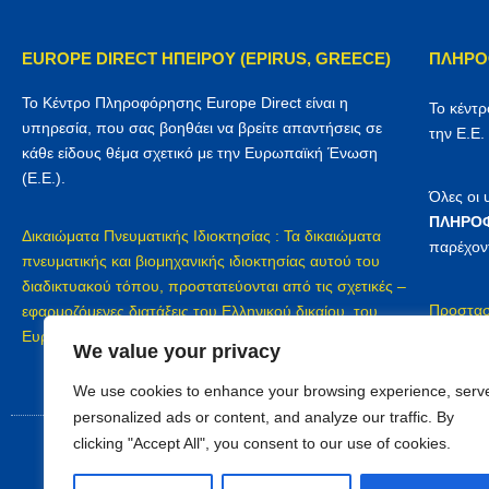
EUROPE DIRECT ΗΠΕΙΡΟΥ (EPIRUS, GREECE)
ΠΛΗΡΟ
Το Κέντρο Πληροφόρησης Europe Direct είναι η
Το κέντ
υπηρεσία, που σας βοηθάει να βρείτε απαντήσεις σε
την Ε.Ε.
κάθε είδους θέμα σχετικό με την Ευρωπαϊκή Ένωση
(Ε.Ε.).
Όλες οι
ΠΛΗΡΟΦ
Δικαιώματα Πνευματικής Ιδιοκτησίας : Τα δικαιώματα
παρέχον
πνευματικής και βιομηχανικής ιδιοκτησίας αυτού του
διαδικτυακού τόπου, προστατεύονται από τις σχετικές –
Προστασ
εφαρμοζόμενες διατάξεις του Ελληνικού δικαίου, του
Europe D
Ευρωπαϊκού δικαίου και των διεθνών συμβάσεων
We value your privacy
We use cookies to enhance your browsing experience, serv
personalized ads or content, and analyze our traffic. By
clicking "Accept All", you consent to our use of cookies.