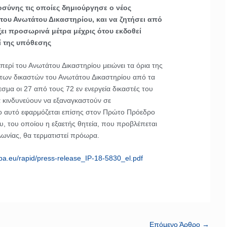
οσύνης τις οποίες δημιούργησε ο νέος
του Ανωτάτου Δικαστηρίου, και να ζητήσει από
ξει προσωρινά μέτρα μέχρις ότου εκδοθεί
ί της υπόθεσης
ερί του Ανωτάτου Δικαστηρίου μειώνει τα όρια της
 των δικαστών του Ανωτάτου Δικαστηρίου από τα
εσμα οι 27 από τους 72 εν ενεργεία δικαστές του
 κινδυνεύουν να εξαναγκαστούν σε
ο αυτό εφαρμόζεται επίσης στον Πρώτο Πρόεδρο
υ, του οποίου η εξαετής θητεία, που προβλέπεται
ωνίας, θα τερματιστεί πρόωρα.
opa.eu/rapid/press-release_IP-18-5830_el.pdf
Επόμενο Άρθρο
→