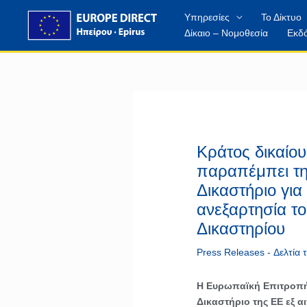
Μετάβαση
περιεχόμενο
Υπηρεσίες
Το Δίκτυο
στο
Δίκαιο – Νομοθεσία
Εκδό
περιεχόμενο
Κράτος δικαίο
παραπέμπει τ
Δικαστήριο για
ανεξαρτησία τ
Δικαστηρίου
Press Releases - Δελτία
Η Ευρωπαϊκή Επιτροπή
Δικαστήριο της ΕΕ εξ α