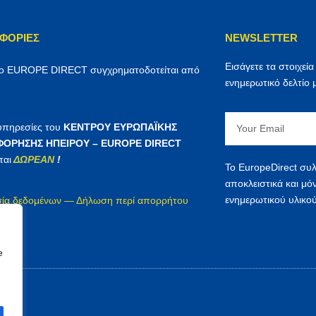
ΦΟΡΊΕΣ
NEWSLETTER
Εισάγετε τα στοιχεία
ρο EUROPE DIRECT συγχρηματοδοτείται από
ενημερωτικό δελτίο 
Email
 υπηρεσίες του
ΚΕΝΤΡΟΥ ΕΥΡΩΠΑΪΚΗΣ
ΟΡΗΣΗΣ ΗΠΕΙΡΟΥ – EUROPE DIRECT
ται
ΔΩΡΕΑΝ
!
Το EuropeDirect συλ
αποκλειστικά και μό
ενημερωτικού υλικού
ία δεδομένων — Δήλωση περί απορρήτου
irect
e