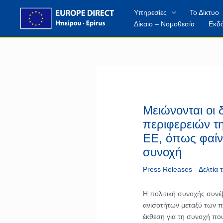
Μετάβαση
περιεχόμενο
Υπηρεσίες
Το Δίκτυο
στο
Δίκαιο – Νομοθεσία
Εκδό
περιεχόμενο
Μειώνονται οι 
περιφερειών τη
ΕΕ, όπως φαίνε
συνοχή
Press Releases - Δελτία
Η πολιτική συνοχής συνέ
ανισοτήτων μεταξύ των π
έκθεση για τη συνοχή πο