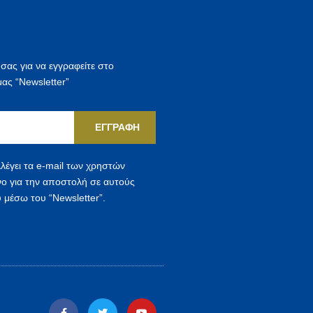
τ
η
σ
η
 σας για να εγγραφείτε στο
γ
μας “Newsletter”
ι
α
ΕΓΓΡΑΦΉ
:
λέγει τα e-mail των χρηστών
νο για την αποστολή σε αυτούς
 μέσω του “Newsletter”.
F
T
Y
a
w
o