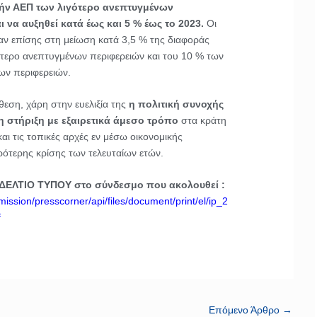
ήν ΑΕΠ των λιγότερο ανεπτυγμένων
 να αυξηθεί κατά έως και 5 % έως το 2023.
Οι
λαν επίσης στη μείωση κατά 3,5 % της διαφοράς
ότερο ανεπτυγμένων περιφερειών και του 10 % των
ων περιφερειών.
θεση, χάρη στην ευελιξία της
η πολιτική συνοχής
 στήριξη με εξαιρετικά άμεσο τρόπο
στα κράτη
και τις τοπικές αρχές εν μέσω οικονομικής
ρότερης κρίσης των τελευταίων ετών.
 ΔΕΛΤΙΟ ΤΥΠΟΥ στο σύνδεσμο που ακολουθεί :
ission/presscorner/api/files/document/print/el/ip_2
f
Επόμενο Άρθρο
→