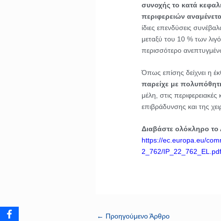
συνοχής το κατά κεφαλ
περιφερειών αναμένεται
ίδιες επενδύσεις συνέβα
μεταξύ του 10 % των λιγ
περισσότερο ανεπτυγμέν
Όπως επίσης δείχνει η έκ
παρείχε με πολυπόθητη
μέλη, στις περιφερειακές 
επιβράδυνσης και της χει
Διαβάστε ολόκληρο το
https://ec.europa.eu/comm
2_762/IP_22_762_EL.pd
←
Προηγούμενο Άρθρο