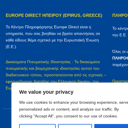
EUROPE DIRECT ΗΠΕΙΡΟΥ (EPIRUS, GREECE)
ΠΛΗΡΟ
Το Κέντρο Πληροφόρησης Europe Direct είναι η
Το κέντ
υπηρεσία, που σας βοηθάει να βρείτε απαντήσεις σε
την Ε.Ε.
κάθε είδους θέμα σχετικό με την Ευρωπαϊκή Ένωση
(Ε.Ε.).
Όλες οι
ΠΛΗΡΟΦ
Δικαιώματα Πνευματικής Ιδιοκτησίας : Τα δικαιώματα
παρέχον
πνευματικής και βιομηχανικής ιδιοκτησίας αυτού του
διαδικτυακού τόπου, προστατεύονται από τις σχετικές –
Προστασ
εφαρμοζόμενες διατάξεις του Ελληνικού δικαίου, του
Europe D
Ευρωπαϊκού δικαίου και των διεθνών συμβάσεων
We value your privacy
We use cookies to enhance your browsing experience, serv
personalized ads or content, and analyze our traffic. By
clicking "Accept All", you consent to our use of cookies.