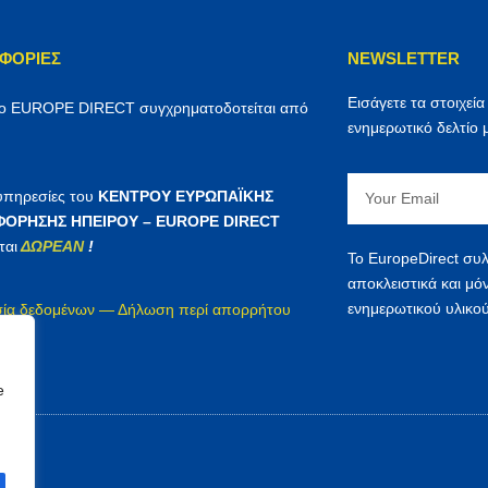
ΦΟΡΊΕΣ
NEWSLETTER
Εισάγετε τα στοιχεία
ρο EUROPE DIRECT συγχρηματοδοτείται από
ενημερωτικό δελτίο 
Email
 υπηρεσίες του
ΚΕΝΤΡΟΥ ΕΥΡΩΠΑΪΚΗΣ
ΟΡΗΣΗΣ ΗΠΕΙΡΟΥ – EUROPE DIRECT
ται
ΔΩΡΕΑΝ
!
Το EuropeDirect συλ
αποκλειστικά και μό
ενημερωτικού υλικού
ία δεδομένων — Δήλωση περί απορρήτου
irect
e