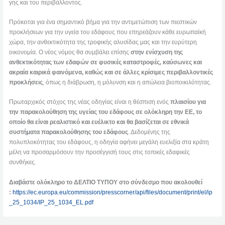
γης και του περιβάλλοντος.
Πρόκειται για ένα σημαντικό βήμα για την αντιμετώπιση των πιεστικών
προκλήσεων για την υγεία του εδάφους που επηρεάζουν κάθε ευρωπαϊκή
χώρα, την ανθεκτικότητα της τροφικής αλυσίδας μας και την ευρύτερη
οικονομία. Ο νέος νόμος θα συμβάλει επίσης
στην ενίσχυση της
ανθεκτικότητας των εδαφών σε φυσικές καταστροφές, καύσωνες και
ακραία καιρικά φαινόμενα, καθώς και σε άλλες κρίσιμες περιβαλλοντικές
προκλήσεις
, όπως η διάβρωση, η μόλυνση και η απώλεια βιοποικιλότητας.
Πρωταρχικός στόχος της νέας οδηγίας είναι η θέσπιση ενός
πλαισίου για
την παρακολούθηση της υγείας του εδάφους σε ολόκληρη την ΕΕ, το
οποίο θα είναι ρεαλιστικό και ευέλικτο και θα βασίζεται σε εθνικά
συστήματα παρακολούθησης του εδάφους
. Δεδομένης της
πολυπλοκότητας του εδάφους, η οδηγία αφήνει μεγάλη ευελιξία στα κράτη
μέλη να προσαρμόσουν την προσέγγισή τους στις τοπικές εδαφικές
συνθήκες.
Διαβάστε ολόκληρο το ΔΕΛΤΙΟ ΤΥΠΟΥ στο σύνδεσμο που ακολουθεί
:
https://ec.europa.eu/commission/presscorner/api/files/document/print/el/ip
_25_1034/IP_25_1034_EL.pdf