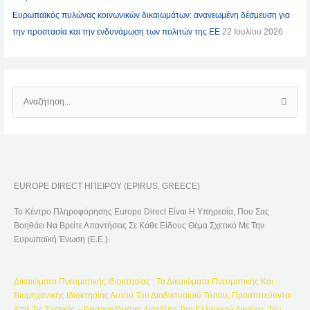
Ευρωπαϊκός πυλώνας κοινωνικών δικαιωμάτων: ανανεωμένη δέσμευση για
την προστασία και την ενδυνάμωση των πολιτών της ΕΕ
22 Ιουλίου 2026
Α
Ν
Α
Ζ
Ή
EUROPE DIRECT ΗΠΕΙΡΟΥ (EPIRUS, GREECE)
Τ
Η
Το Κέντρο Πληροφόρησης Europe Direct Είναι Η Υπηρεσία, Που Σας
Σ
Βοηθάει Να Βρείτε Απαντήσεις Σε Κάθε Είδους Θέμα Σχετικό Με Την
Η
Ευρωπαϊκή Ένωση (Ε.Ε.).
Γ
Ι
Δικαιώματα Πνευματικής Ιδιοκτησίας : Τα Δικαιώματα Πνευματικής Και
Α
Βιομηχανικής Ιδιοκτησίας Αυτού Του Διαδικτυακού Τόπου, Προστατεύονται
:
Από Τις Σχετικές – Εφαρμοζόμενες Διατάξεις Του Ελληνικού Δικαίου, Του