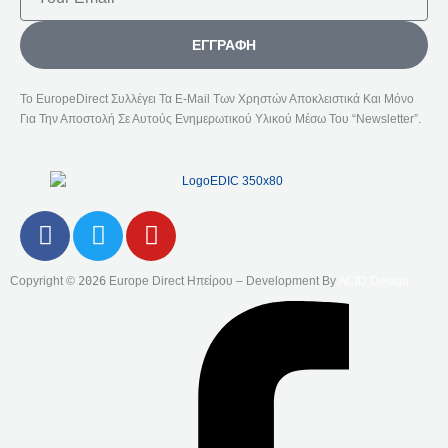
ΕΓΓΡΑΦΉ
Το EuropeDirect Συλλέγει Τα E-Mail Των Χρηστών Αποκλειστικά Και Μόνο
Για Την Αποστολή Σε Αυτούς Ενημερωτικού Υλικού Μέσω Του “Newsletter”.
F
T
Y
A
W
O
C
I
U
Copyright ©
2026
Europe Direct Ηπείρου – Development By
ACID Design
E
T
T
B
T
U
O
E
B
O
R
E
K
-
F