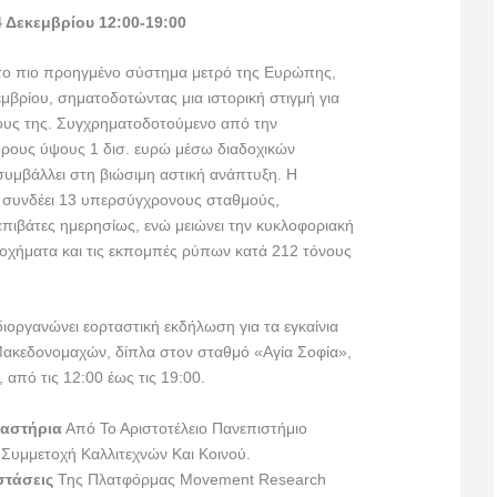
 Δεκεμβρίου 12:00-19:00
 το πιο προηγμένο σύστημα μετρό της Ευρώπης,
εμβρίου, σηματοδοτώντας μια ιστορική στιγμή για
κους της. Συγχρηματοδοτούμενο από την
ους ύψους 1 δισ. ευρώ μέσω διαδοχικών
υμβάλλει στη βιώσιμη αστική ανάπτυξη. Η
, συνδέει 13 υπερσύγχρονους σταθμούς,
πιβάτες ημερησίως, ενώ μειώνει την κυκλοφοριακή
οχήματα και τις εκπομπές ρύπων κατά 212 τόνους
οργανώνει εορταστική εκδήλωση για τα εγκαίνια
Μακεδονομαχών, δίπλα στον σταθμό «Αγία Σοφία»,
 από τις 12:00 έως τις 19:00.
γαστήρια
Από Το Αριστοτέλειο Πανεπιστήμιο
Συμμετοχή Καλλιτεχνών Και Κοινού.
στάσεις
Της Πλατφόρμας Movement Research