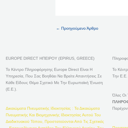
←
Προηγούμενο Άρθρο
EUROPE DIRECT ΗΠΕΙΡΟΥ (EPIRUS, GREECE)
Πληροφο
Το Κέντρο Πληροφόρησης Europe Direct Είναι Η
Το Κέντ
Υπηρεσία, Που Σας Βοηθάει Να Βρείτε Απαντήσεις Σε
Την Ε.Ε.
Κάθε Είδους Θέμα Σχετικό Με Την Ευρωπαϊκή Ένωση
(Ε.Ε.).
Όλες Οι
ΠΛΗΡΟΦ
Δικαιώματα Πνευματικής Ιδιοκτησίας : Τα Δικαιώματα
Παρέχον
Πνευματικής Και Βιομηχανικής Ιδιοκτησίας Αυτού Του
Διαδικτυακού Τόπου, Προστατεύονται Από Τις Σχετικές
Προστασ