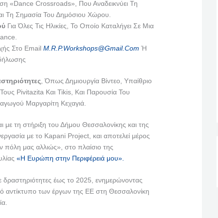
άση «Dance Crossroads», Που Αναδεικνύει Τη
αι Τη Σημασία Του Δημόσιου Χώρου.
ού
Για Όλες Τις Ηλικίες, Το Οποίο Καταλήγει Σε Μια
ance.
χής Στο Email
M.r.p.workshops@gmail.com
Ή
κδήλωσης
αστηριότητες
, Όπως Δημιουργία Βίντεο, Υπαίθριο
Τους Pivitazita Και Tikis, Και Παρουσία Του
αγωγού Μαργαρίτη Κεχαγιά.
ι με τη στήριξη του Δήμου Θεσσαλονίκης και της
ργασία με το Kapani Project, και αποτελεί μέρος
ν πόλη μας αλλιώς», στο πλαίσιο της
υλίας
«Η Ευρώπη στην Περιφέρειά μου».
με δραστηριότητες έως το 2025, ενημερώνοντας
ικό αντίκτυπο των έργων της ΕΕ στη Θεσσαλονίκη
ία.