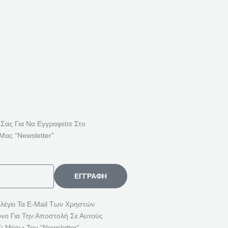
Ή
Τ
Η
Σ
Η
Γ
Ι
Α
:
 Σας Για Να Εγγραφείτε Στο
Μας “Newsletter”
ΕΓΓΡΑΦΉ
λλέγει Τα E-Mail Των Χρηστών
όνο Για Την Αποστολή Σε Αυτούς
ύ Μέσω Του “Newsletter”.