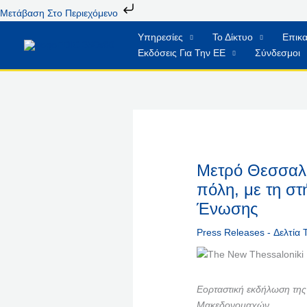
Μετάβαση
Μετάβαση Στο Περιεχόμενο
Στο
Υπηρεσίες
Το Δίκτυο
Επικα
Περιεχόμενο
Εκδόσεις Για Την ΕΕ
Σύνδεσμοι
Μετρό Θεσσαλο
πόλη, με τη σ
Ένωσης
Press Releases - Δελτία
Εορταστική εκδήλωση τη
Μακεδονομαχών