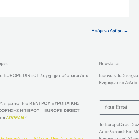
Επόμενο Άρθρο
→
ρίες
Newsletter
ρο EUROPE DIRECT Συγχρηματοδοτείται Από
Εισάγετε Τα Στοιχεία
Ενημερωτικό Δελτίο 
Email
 Υπηρεσίες Του
ΚΕΝΤΡΟΥ ΕΥΡΩΠΑΪΚΗΣ
ΟΡΗΣΗΣ ΗΠΕΙΡΟΥ – EUROPE DIRECT
ται
ΔΩΡΕΑΝ
!
Το EuropeDirect Συ
Αποκλειστικά Και Μ
ία Δεδομένων — Δήλωση Περί Απορρήτου
Ενημερωτικού Υλικο