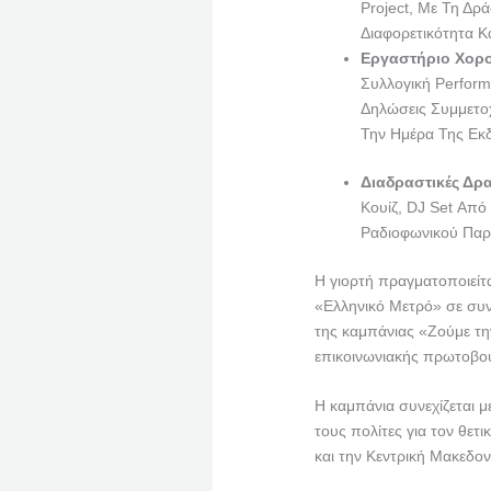
Project, Με Τη Δρ
Διαφορετικότητα Κ
Εργαστήριο Χορ
Συλλογική Perform
Δηλώσεις Συμμετο
Την Ημέρα Της Ε
Διαδραστικές Δρ
Κουίζ, DJ Set Από 
Ραδιοφωνικού Παρ
Η γιορτή πραγματοποιείτα
«Ελληνικό Μετρό» σε συνε
της καμπάνιας «Ζούμε τη
επικοινωνιακής πρωτοβο
Η καμπάνια συνεχίζεται 
τους πολίτες για τον θετ
και την Κεντρική Μακεδον