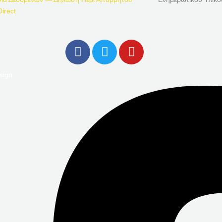
irect
F
T
Y
A
W
O
C
I
U
sign
E
T
T
B
T
U
O
E
B
O
R
E
K
-
F