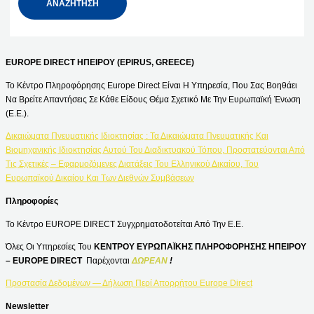
EUROPE DIRECT ΗΠΕΙΡΟΥ (EPIRUS, GREECE)
Το Κέντρο Πληροφόρησης Europe Direct Είναι Η Υπηρεσία, Που Σας Βοηθάει
Να Βρείτε Απαντήσεις Σε Κάθε Είδους Θέμα Σχετικό Με Την Ευρωπαϊκή Ένωση
(Ε.Ε.).
Δικαιώματα Πνευματικής Ιδιοκτησίας : Τα Δικαιώματα Πνευματικής Και
Βιομηχανικής Ιδιοκτησίας Αυτού Του Διαδικτυακού Τόπου, Προστατεύονται Από
Τις Σχετικές – Εφαρμοζόμενες Διατάξεις Του Ελληνικού Δικαίου, Του
Ευρωπαϊκού Δικαίου Και Των Διεθνών Συμβάσεων
Πληροφορίες
Το Κέντρο EUROPE DIRECT Συγχρηματοδοτείται Από Την Ε.Ε.
Όλες Οι Υπηρεσίες Του
ΚΕΝΤΡΟΥ ΕΥΡΩΠΑΪΚΗΣ ΠΛΗΡΟΦΟΡΗΣΗΣ ΗΠΕΙΡΟΥ
– EUROPE DIRECT
Παρέχονται
ΔΩΡΕΑΝ
!
Προστασία Δεδομένων — Δήλωση Περί Απορρήτου Europe Direct
Newsletter