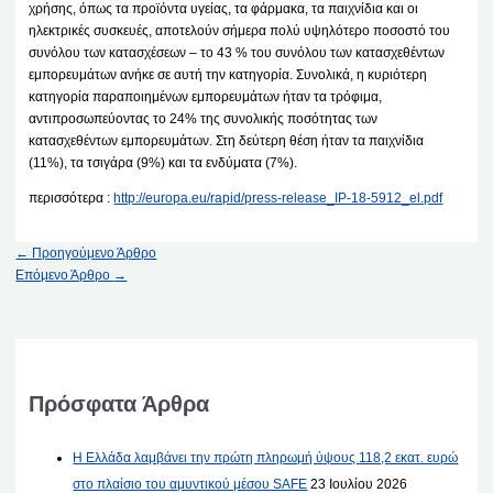
χρήσης, όπως τα προϊόντα υγείας, τα φάρμακα, τα παιχνίδια και οι
ηλεκτρικές συσκευές, αποτελούν σήμερα πολύ υψηλότερο ποσοστό του
συνόλου των κατασχέσεων – το 43 % του συνόλου των κατασχεθέντων
εμπορευμάτων ανήκε σε αυτή την κατηγορία. Συνολικά, η κυριότερη
κατηγορία παραποιημένων εμπορευμάτων ήταν τα τρόφιμα,
αντιπροσωπεύοντας το 24% της συνολικής ποσότητας των
κατασχεθέντων εμπορευμάτων. Στη δεύτερη θέση ήταν τα παιχνίδια
(11%), τα τσιγάρα (9%) και τα ενδύματα (7%).
περισσότερα :
http://europa.eu/rapid/press-release_IP-18-5912_el.pdf
←
Προηγούμενο Άρθρο
Επόμενο Άρθρο
→
Πρόσφατα Άρθρα
Η Ελλάδα λαμβάνει την πρώτη πληρωμή ύψους 118,2 εκατ. ευρώ
στο πλαίσιο του αμυντικού μέσου SAFE
23 Ιουλίου 2026