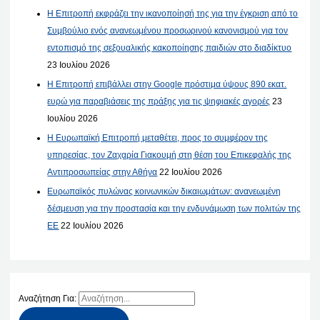
Η Επιτροπή εκφράζει την ικανοποίησή της για την έγκριση από το
Συμβούλιο ενός ανανεωμένου προσωρινού κανονισμού για τον
εντοπισμό της σεξουαλικής κακοποίησης παιδιών στο διαδίκτυο
23 Ιουλίου 2026
Η Επιτροπή επιβάλλει στην Google πρόστιμα ύψους 890 εκατ.
ευρώ για παραβιάσεις της πράξης για τις ψηφιακές αγορές
23
Ιουλίου 2026
Η Ευρωπαϊκή Επιτροπή μεταθέτει, προς το συμφέρον της
υπηρεσίας, τον Ζαχαρία Γιακουμή στη θέση του Επικεφαλής της
Αντιπροσωπείας στην Αθήνα
22 Ιουλίου 2026
Ευρωπαϊκός πυλώνας κοινωνικών δικαιωμάτων: ανανεωμένη
δέσμευση για την προστασία και την ενδυνάμωση των πολιτών της
ΕΕ
22 Ιουλίου 2026
Αναζήτηση Για: