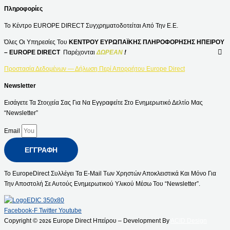
Πληροφορίες
Το Κέντρο EUROPE DIRECT Συγχρηματοδοτείται Από Την Ε.Ε.
Όλες Οι Υπηρεσίες Του
ΚΕΝΤΡΟΥ ΕΥΡΩΠΑΪΚΗΣ ΠΛΗΡΟΦΟΡΗΣΗΣ ΗΠΕΙΡΟΥ
– EUROPE DIRECT
Παρέχονται
ΔΩΡΕΑΝ
!
Προστασία Δεδομένων — Δήλωση Περί Απορρήτου Europe Direct
Newsletter
Εισάγετε Τα Στοιχεία Σας Για Να Εγγραφείτε Στο Ενημερωτικό Δελτίο Μας
“Newsletter”
Email
ΕΓΓΡΑΦΉ
Το EuropeDirect Συλλέγει Τα E-Mail Των Χρηστών Αποκλειστικά Και Μόνο Για
Την Αποστολή Σε Αυτούς Ενημερωτικού Υλικού Μέσω Του “Newsletter”.
Facebook-F
Twitter
Youtube
Copyright ©
Europe Direct Ηπείρου – Development By
ACID Design
2026