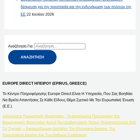
δέσμευση για την προστασία και την ενδυνάμωση των πολιτών της
ΕΕ
22 Ιουλίου 2026
Αναζήτηση Για:
EUROPE DIRECT ΗΠΕΙΡΟΥ (EPIRUS, GREECE)
Το Κέντρο Πληροφόρησης Europe Direct Είναι Η Υπηρεσία, Που Σας Βοηθάει
Να Βρείτε Απαντήσεις Σε Κάθε Είδους Θέμα Σχετικό Με Την Ευρωπαϊκή Ένωση
(Ε.Ε.).
Δικαιώματα Πνευματικής Ιδιοκτησίας : Τα Δικαιώματα Πνευματικής Και
Βιομηχανικής Ιδιοκτησίας Αυτού Του Διαδικτυακού Τόπου, Προστατεύονται Από
Τις Σχετικές – Εφαρμοζόμενες Διατάξεις Του Ελληνικού Δικαίου, Του
Ευρωπαϊκού Δικαίου Και Των Διεθνών Συμβάσεων