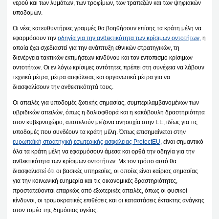
νερού και των λυμάτων, των τροφίμων, των τραπεζών και των ψηφιακών
υποδομών.
Οι νέες κατευθυντήριες γραμμές θα βοηθήσουν επίσης τα κράτη μέλη να
εφαρμόσουν την
οδηγία για την ανθεκτικότητα των κρίσιμων οντοτήτων,
η
οποία έχει σχεδιαστεί για την ανάπτυξη εθνικών στρατηγικών, τη
διενέργεια τακτικών εκτιμήσεων κινδύνου και τον εντοπισμό κρίσιμων
οντοτήτων. Οι εν λόγω κρίσιμες οντότητες πρέπει στη συνέχεια να λάβουν
τεχνικά μέτρα, μέτρα ασφάλειας και οργανωτικά μέτρα για να
διασφαλίσουν την ανθεκτικότητά τους.
Οι απειλές για υποδομές ζωτικής σημασίας, συμπεριλαμβανομένων των
υβριδικών απειλών, όπως η δολιοφθορά και η κακόβουλη δραστηριότητα
στον κυβερνοχώρο, αποτελούν μείζονα ανησυχία στην ΕΕ, ιδίως για τις
υποδομές που συνδέουν τα κράτη μέλη. Όπως επισημαίνεται στην
ευρωπαϊκή στρατηγική εσωτερικής ασφάλειας ProtectEU,
είναι σημαντικό
όλα τα κράτη μέλη να εφαρμόσουν άμεσα και ορθά την οδηγία για την
ανθεκτικότητα των κρίσιμων οντοτήτων. Με τον τρόπο αυτό θα
διασφαλιστεί ότι οι βασικές υπηρεσίες, οι οποίες είναι καίριας σημασίας
για την κοινωνική ευημερία και τις οικονομικές δραστηριότητες,
προστατεύονται επαρκώς από εξωτερικές απειλές, όπως οι φυσικοί
κίνδυνοι, οι τρομοκρατικές επιθέσεις και οι καταστάσεις έκτακτης ανάγκης
στον τομέα της δημόσιας υγείας.