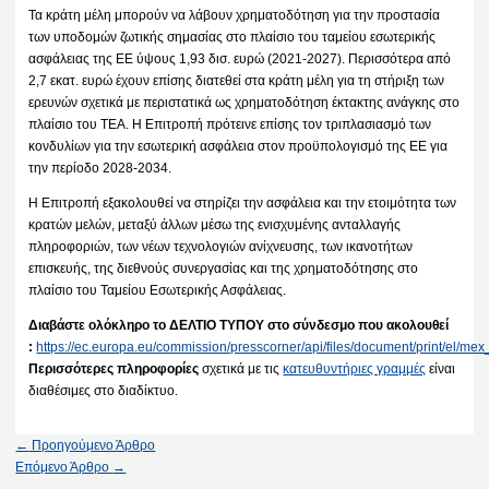
Τα κράτη μέλη μπορούν να λάβουν χρηματοδότηση για την προστασία
των υποδομών ζωτικής σημασίας στο πλαίσιο του ταμείου εσωτερικής
ασφάλειας της ΕΕ ύψους 1,93 δισ. ευρώ (2021-2027). Περισσότερα από
2,7 εκατ. ευρώ έχουν επίσης διατεθεί στα κράτη μέλη για τη στήριξη των
ερευνών σχετικά με περιστατικά ως χρηματοδότηση έκτακτης ανάγκης στο
πλαίσιο του ΤΕΑ. Η Επιτροπή πρότεινε επίσης τον τριπλασιασμό των
κονδυλίων για την εσωτερική ασφάλεια στον προϋπολογισμό της ΕΕ για
την περίοδο 2028-2034.
Η Επιτροπή εξακολουθεί να στηρίζει την ασφάλεια και την ετοιμότητα των
κρατών μελών, μεταξύ άλλων μέσω της ενισχυμένης ανταλλαγής
πληροφοριών, των νέων τεχνολογιών ανίχνευσης, των ικανοτήτων
επισκευής, της διεθνούς συνεργασίας και της χρηματοδότησης στο
πλαίσιο του Ταμείου Εσωτερικής Ασφάλειας.
Διαβάστε ολόκληρο το ΔΕΛΤΙΟ ΤΥΠΟΥ στο σύνδεσμο που ακολουθεί
:
https://ec.europa.eu/commission/presscorner/api/files/document/print/el
Περισσότερες πληροφορίες
σχετικά με τις
κατευθυντήριες γραμμές
είναι
διαθέσιμες στο διαδίκτυο.
←
Προηγούμενο Άρθρο
Επόμενο Άρθρο
→