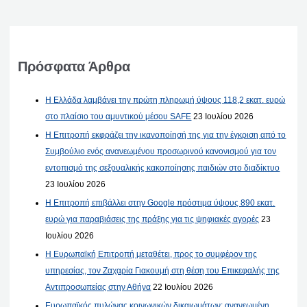
Πρόσφατα Άρθρα
Η Ελλάδα λαμβάνει την πρώτη πληρωμή ύψους 118,2 εκατ. ευρώ
στο πλαίσιο του αμυντικού μέσου SAFE
23 Ιουλίου 2026
Η Επιτροπή εκφράζει την ικανοποίησή της για την έγκριση από το
Συμβούλιο ενός ανανεωμένου προσωρινού κανονισμού για τον
εντοπισμό της σεξουαλικής κακοποίησης παιδιών στο διαδίκτυο
23 Ιουλίου 2026
Η Επιτροπή επιβάλλει στην Google πρόστιμα ύψους 890 εκατ.
ευρώ για παραβιάσεις της πράξης για τις ψηφιακές αγορές
23
Ιουλίου 2026
Η Ευρωπαϊκή Επιτροπή μεταθέτει, προς το συμφέρον της
υπηρεσίας, τον Ζαχαρία Γιακουμή στη θέση του Επικεφαλής της
Αντιπροσωπείας στην Αθήνα
22 Ιουλίου 2026
Ευρωπαϊκός πυλώνας κοινωνικών δικαιωμάτων: ανανεωμένη