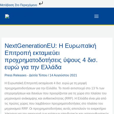
Μετάβαση
Μετάβαση Στο Περιεχόμενο
Στο
Περιεχόμενο
NextGenerationEU: Η Ευρωπαϊκή
Επιτροπή εκταμιεύει
προχρηματοδοτήσεις ύψους 4 δισ.
ευρώ για την Ελλάδα
Press Releases - Δελτία Τύπου
/
14 Αυγούστου 2021
Η Ευρωπαϊκή Επιτροπή εκταμίευσε 4 δισ. ευρώ με τη μορφή
προχρηματοδοτήσεων για την Ελλάδα. Το ποσό αντιστοιχεί στο 13 % των
επιχορηγήσεων και δανείων που προορίζονται για τη χώρα στο πλαίσιο του
μηχανισμού ανάκαμψης και ανθεκτικότητας (RRF). Η Ελλάδα είναι μία από
τις πρώτες χώρες που λαμβάνουν προχρηματοδοτήσεις στο πλαίσιο του
μηχανισμού RRF. Οι προχρηματοδοτήσεις αυτές αποτελούν το εναρκτήριο
λάκτισμα για την εφαρμογή των κρίσιμων επενδυτικών και μεταρρυθμιστικών