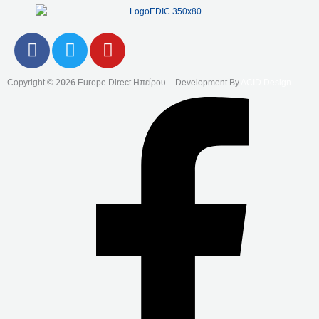
F
T
Y
A
W
O
C
I
U
Copyright ©
2026
Europe Direct Ηπείρου – Development By
ACID Design
E
T
T
B
T
U
O
E
B
O
R
E
K
-
F