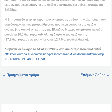
μέτρων που περιγράφονται στο σχέδιο ανάκαμψης και ανθεκτικότητας της
Ελλάδας.
Η Επιτροπή θα εγκρίνει περαιτέρω εκταμιεύσεις με βάση την υλοποίηση των
επενδύσεων και των μεταρρυθμίσεων που περιγράφονται στο σχέδιο
ανάκαμψης και ανθεκτικότητας της Ελλάδας. Η χώρα αναμένεται να λάβει
συνολικά 30,5 δισ. ευρώ καθ’ όλη τη διάρκεια του σχεδίου της
(17,8 δισ. ευρώ σε επιχορηγήσεις και 12,7 δισ. ευρώ σε δάνεια).
Διαβάστε ολόκληρο το ΔΕΛΤΙΟ ΤΥΠΟΥ στο σύνδεσμο που ακολουθεί :
https://ec.europa.eu/commission/presscorner/api/files/document/print/el/ip_
21_4068/IP_21_4068_EL.pdf
←
Προηγούμενο Άρθρο
Επόμενο Άρθρο
→