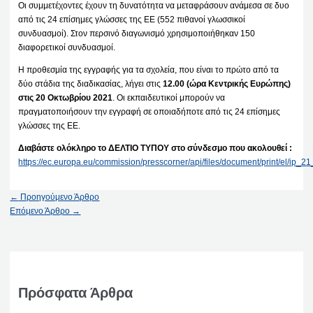
Οι συμμετέχοντες έχουν τη δυνατότητα να μεταφράσουν ανάμεσα σε δυο
από τις 24 επίσημες γλώσσες της ΕΕ (552 πιθανοί γλωσσικοί
συνδυασμοί). Στον περσινό διαγωνισμό χρησιμοποιήθηκαν 150
διαφορετικοί συνδυασμοί.
Η προθεσμία της εγγραφής για τα σχολεία, που είναι το πρώτο από τα
δύο στάδια της διαδικασίας, λήγει στις
12.00 (ώρα Κεντρικής Ευρώπης)
στις 20 Οκτωβρίου 2021
. Οι εκπαιδευτικοί μπορούν να
πραγματοποιήσουν την εγγραφή σε οποιαδήποτε από τις 24 επίσημες
γλώσσες της ΕΕ.
Διαβάστε ολόκληρο το ΔΕΛΤΙΟ ΤΥΠΟΥ στο σύνδεσμο που ακολουθεί :
https://ec.europa.eu/commission/presscorner/api/files/document/print/el/ip
←
Προηγούμενο Άρθρο
Επόμενο Άρθρο
→
Πρόσφατα Άρθρα