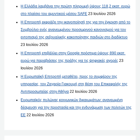
Η Ελλάδα λαμβάνει την πρώτη πληρωμή ύψους 118,2 εκατ. ευρώ
στο πλαίσιο του αμυντικού μέσου SAFE
23 Ιουλίου 2026
Η Επιτροπή εκφράζει την ικανοποίησή της για την έγκριση από το
Συμβούλιο ενός ανανεωμένου προσωρινού κανονισμού για τον
εντοπισμό της σεξουαλικής κακοποίησης παιδιών στο διαδίκτυο
23 Ιουλίου 2026
Η Επιτροπή επιβάλλει στην Google πρόστιμα ύψους 890 εκατ.
ευρώ για παραβιάσεις της πράξης για τις ψηφιακές αγορές
23
Ιουλίου 2026
Η Ευρωπαϊκή Επιτροπή μεταθέτει, προς το συμφέρον της
υπηρεσίας, τον Ζαχαρία Γιακουμή στη θέση του Επικεφαλής της
Αντιπροσωπείας στην Αθήνα
22 Ιουλίου 2026
Ευρωπαϊκός πυλώνας κοινωνικών δικαιωμάτων: ανανεωμένη
δέσμευση για την προστασία και την ενδυνάμωση των πολιτών της
ΕΕ
22 Ιουλίου 2026