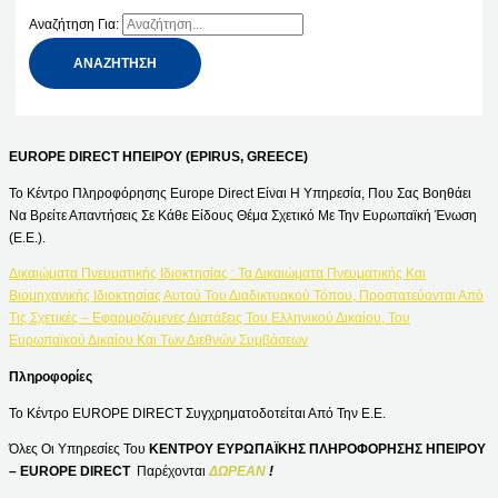
Αναζήτηση Για:
EUROPE DIRECT ΗΠΕΙΡΟΥ (EPIRUS, GREECE)
Το Κέντρο Πληροφόρησης Europe Direct Είναι Η Υπηρεσία, Που Σας Βοηθάει
Να Βρείτε Απαντήσεις Σε Κάθε Είδους Θέμα Σχετικό Με Την Ευρωπαϊκή Ένωση
(Ε.Ε.).
Δικαιώματα Πνευματικής Ιδιοκτησίας : Τα Δικαιώματα Πνευματικής Και
Βιομηχανικής Ιδιοκτησίας Αυτού Του Διαδικτυακού Τόπου, Προστατεύονται Από
Τις Σχετικές – Εφαρμοζόμενες Διατάξεις Του Ελληνικού Δικαίου, Του
Ευρωπαϊκού Δικαίου Και Των Διεθνών Συμβάσεων
Πληροφορίες
Το Κέντρο EUROPE DIRECT Συγχρηματοδοτείται Από Την Ε.Ε.
Όλες Οι Υπηρεσίες Του
ΚΕΝΤΡΟΥ ΕΥΡΩΠΑΪΚΗΣ ΠΛΗΡΟΦΟΡΗΣΗΣ ΗΠΕΙΡΟΥ
– EUROPE DIRECT
Παρέχονται
ΔΩΡΕΑΝ
!