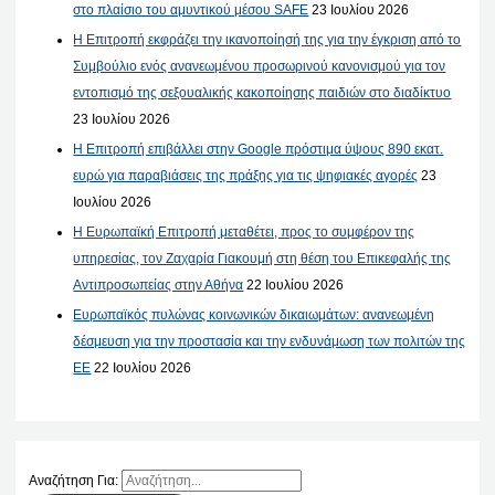
στο πλαίσιο του αμυντικού μέσου SAFE
23 Ιουλίου 2026
Η Επιτροπή εκφράζει την ικανοποίησή της για την έγκριση από το
Συμβούλιο ενός ανανεωμένου προσωρινού κανονισμού για τον
εντοπισμό της σεξουαλικής κακοποίησης παιδιών στο διαδίκτυο
23 Ιουλίου 2026
Η Επιτροπή επιβάλλει στην Google πρόστιμα ύψους 890 εκατ.
ευρώ για παραβιάσεις της πράξης για τις ψηφιακές αγορές
23
Ιουλίου 2026
Η Ευρωπαϊκή Επιτροπή μεταθέτει, προς το συμφέρον της
υπηρεσίας, τον Ζαχαρία Γιακουμή στη θέση του Επικεφαλής της
Αντιπροσωπείας στην Αθήνα
22 Ιουλίου 2026
Ευρωπαϊκός πυλώνας κοινωνικών δικαιωμάτων: ανανεωμένη
δέσμευση για την προστασία και την ενδυνάμωση των πολιτών της
ΕΕ
22 Ιουλίου 2026
Αναζήτηση Για: