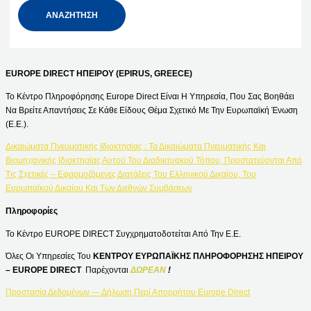
EUROPE DIRECT ΗΠΕΙΡΟΥ (EPIRUS, GREECE)
Το Κέντρο Πληροφόρησης Europe Direct Είναι Η Υπηρεσία, Που Σας Βοηθάει
Να Βρείτε Απαντήσεις Σε Κάθε Είδους Θέμα Σχετικό Με Την Ευρωπαϊκή Ένωση
(Ε.Ε.).
Δικαιώματα Πνευματικής Ιδιοκτησίας : Τα Δικαιώματα Πνευματικής Και
Βιομηχανικής Ιδιοκτησίας Αυτού Του Διαδικτυακού Τόπου, Προστατεύονται Από
Τις Σχετικές – Εφαρμοζόμενες Διατάξεις Του Ελληνικού Δικαίου, Του
Ευρωπαϊκού Δικαίου Και Των Διεθνών Συμβάσεων
Πληροφορίες
Το Κέντρο EUROPE DIRECT Συγχρηματοδοτείται Από Την Ε.Ε.
Όλες Οι Υπηρεσίες Του
ΚΕΝΤΡΟΥ ΕΥΡΩΠΑΪΚΗΣ ΠΛΗΡΟΦΟΡΗΣΗΣ ΗΠΕΙΡΟΥ
– EUROPE DIRECT
Παρέχονται
ΔΩΡΕΑΝ
!
Προστασία Δεδομένων — Δήλωση Περί Απορρήτου Europe Direct