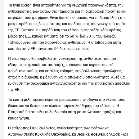
Τα υγιή εδάφη είναι απαραίτητα για τη γεωργική παραγωγικότητα, την
ανθεκτικότητα των φυτών στα παράσιτα και τη διατροφική ποιότητα και
ασφάλεια των τροφίμων. Είναι ζωτικής σημασίας για τη διασφάλιση της
μακροπρόθεσμης βιωσιμότητας και κερδοφορίας του γεωργικού τομέα
της ΕΕ. Ωστόσο, η υποβάθμιση του εδάφους επηρεάζει κάθε κράτος
μέλος της ΕΕ, καθώς εκτιμάται ότι το 60 % έως 70 % των εδαφών
ταξινομούνται επί του παρόντος ως ανθυγιεινά. Η υποβάθμιση αυτή
κοστίζει στην ΕΕ πάνω από 50 δισ. ευρώ ετησίως.
Ο νέος νόμος θα συμβάλει στην ενίσχυση της ανθεκτικότητας του
εδάφους σε φυσικές καταστροφές, καύσωνες και ακραία καιρικά
φαινόμενα, καθώς και σε άλλες κρίσιμες περιβαλλοντικές προκλήσεις,
όπως η διάβρωση, η μόλυνση και η απώλεια βιοποικιλότητας. Αυτό θα
ενισχύσει την οικονομική ανταγωνιστικότητα και την επισιτιστική ασφάλεια
της ΕΕ.
Τα κράτη μέλη πρέπει τώρα να μεταφέρουν την οδηγία στο εθνικό τους
δίκαιο και να θεσπίσουν πλαίσια παρακολούθησης του εδάφους. Η
Επιτροπή θα στηρίξει τη διαδικασία αυτή με εκτελεστικές πράξεις και
καθοδήγηση.
Η επίτροπος Περιβάλλοντος, Ανθεκτικότητας των Υδάτων και
Ανταγωνιστικής Κυκλικής Οικονομίας, κα Jessika
Roswall,
δήλωσε:
«Με