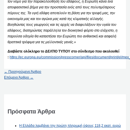
τον νόμο για την παρακολούθηση του εδάφους, η Ευρώπη κάνει ένα
αποφασιστικό βήμα για την προστασία ενός από τους πολυτιμότερους
πόρους της. Τα υγιή εδάφη αποτελούν τη βάση για την τροφή μας, την
οικονομία μας και τον αγώνα μας κατά της κλιματικής αλλαγής.
Βοηθώντας τους γεωργούς και τις αρχές να διαφυλάξουν την υγεία του
εδάφους, διατηρώντας παράλληλα τον διοικητικό φόρτο στο ελάχιστο, η
παρούσα οδηγία θα καταστήσει την Ευρώπη πιο ανθεκτική και ασφαλή
θρεπτικά τρόφιμα για τις μελλοντικές γενιές.»
Διαβάστε ολόκληρο το ΔΕΛΤΙΟ ΤΥΠΟΥ στο σύνδεσμο που ακολουθεί
:
https://ec.europa.eu/commission/presscorner/api/files/document/print/el
←
Προηγούμενο Άρθρο
Επόμενο Άρθρο
→
Πρόσφατα Άρθρα
Η Ελλάδα λαμβάνει την πρώτη πληρωμή ύψους 118,2 εκατ. ευρώ