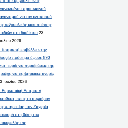
πό το Συμβούλιο ενός
νανεωμένου προσωρινού
ανονισμού για τον εντοπισμό
ης σεξουαλικής κακοποίησης
αιδιών στο διαδίκτυο
23
ουλίου 2026
 Επιτροπή επιβάλλει στην
oogle πρόστιμα ύψους 890
κατ. ευρώ για παραβιάσεις της
ράξης για τις ψηφιακές αγορές
3 Ιουλίου 2026
 Ευρωπαϊκή Επιτροπή
εταθέτει, προς το συμφέρον
ης υπηρεσίας, τον Ζαχαρία
ιακουμή στη θέση του
πικεφαλής της