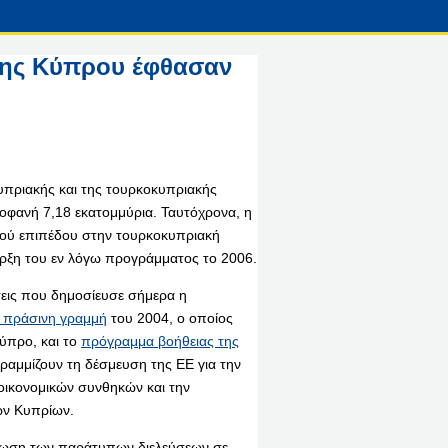
 της Κύπρου έφθασαν
κυπριακής και της τουρκοκυπριακής
οφανή 7,18 εκατομμύρια. Ταυτόχρονα, η
κού επιπέδου στην τουρκοκυπριακή
ρξη του εν λόγω προγράμματος το 2006.
σεις που δημοσίευσε σήμερα η
ν πράσινη γραμμή
του 2004, ο οποίος
ύπρο, και το
πρόγραμμα βοήθειας της
ραμμίζουν τη δέσμευση της ΕΕ για την
οικονομικών συνθηκών και την
ων Κυπρίων.
είωση των παράτυπων διελεύσεων σε