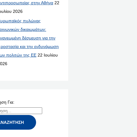
ντιπροσωπείας στην Αθήνα
22
ουλίου 2026
υρωπαϊκός πυλώνας
οινωνικών δικαιωμάτων:
νανεωμένη δέσμευση για την
ροστασία και την ενδυνάμωση
ων πολιτών της ΕΕ
22 Ιουλίου
026
ση Για: