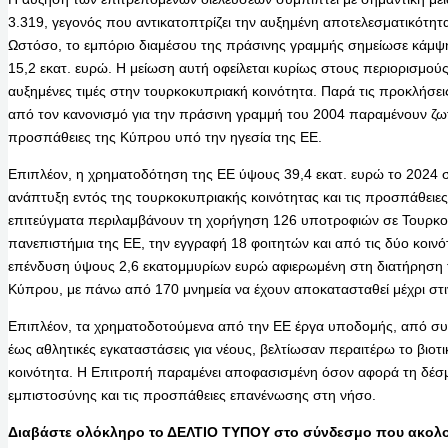
3.319, γεγονός που αντικατοπτρίζει την αυξημένη αποτελεσματικότητ
Ωστόσο, το εμπόριο διαμέσου της πράσινης γραμμής σημείωσε κάμψ
15,2 εκατ. ευρώ. Η μείωση αυτή οφείλεται κυρίως στους περιορισμούς
αυξημένες τιμές στην τουρκοκυπριακή κοινότητα. Παρά τις προκλήσεις
από τον κανονισμό για την πράσινη γραμμή του 2004 παραμένουν ζωτι
προσπάθειες της Κύπρου υπό την ηγεσία της ΕΕ.
Επιπλέον, η χρηματοδότηση της ΕΕ ύψους 39,4 εκατ. ευρώ το 2024 στ
ανάπτυξη εντός της τουρκοκυπριακής κοινότητας και τις προσπάθειε
επιτεύγματα περιλαμβάνουν τη χορήγηση 126 υποτροφιών σε Τουρκο
πανεπιστήμια της ΕΕ, την εγγραφή 18 φοιτητών και από τις δύο κοινότ
επένδυση ύψους 2,6 εκατομμυρίων ευρώ αφιερωμένη στη διατήρηση τη
Κύπρου, με πάνω από 170 μνημεία να έχουν αποκατασταθεί μέχρι στι
Επιπλέον, τα χρηματοδοτούμενα από την ΕΕ έργα υποδομής, από σ
έως αθλητικές εγκαταστάσεις για νέους, βελτίωσαν περαιτέρω το βιο
κοινότητα. Η Επιτροπή παραμένει αποφασισμένη όσον αφορά τη δέσμ
εμπιστοσύνης και τις προσπάθειες επανένωσης στη νήσο.
Διαβάστε ολόκληρο το ΔΕΛΤΙΟ ΤΥΠΟΥ στο σύνδεσμο που ακολο