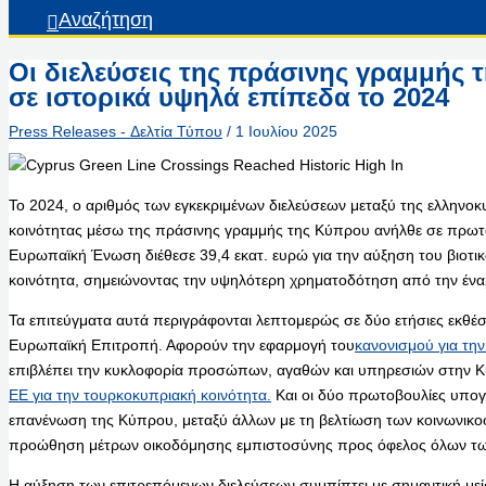
Αναζήτηση
Οι διελεύσεις της πράσινης γραμμής
σε ιστορικά υψηλά επίπεδα το 2024
Press Releases - Δελτία Τύπου
/
1 Ιουλίου 2025
Το 2024, ο αριθμός των εγκεκριμένων διελεύσεων μεταξύ της ελληνο
κοινότητας μέσω της πράσινης γραμμής της Κύπρου ανήλθε σε πρωτ
Ευρωπαϊκή Ένωση διέθεσε 39,4 εκατ. ευρώ για την αύξηση του βιοτι
κοινότητα, σημειώνοντας την υψηλότερη χρηματοδότηση από την ένα
Τα επιτεύγματα αυτά περιγράφονται λεπτομερώς σε δύο ετήσιες εκθέ
Ευρωπαϊκή Επιτροπή. Αφορούν την εφαρμογή του
κανονισμού για τη
επιβλέπει την κυκλοφορία προσώπων, αγαθών και υπηρεσιών στην Κ
ΕΕ για την τουρκοκυπριακή κοινότητα.
Και οι δύο πρωτοβουλίες υπογ
επανένωση της Κύπρου, μεταξύ άλλων με τη βελτίωση των κοινωνικο
προώθηση μέτρων οικοδόμησης εμπιστοσύνης προς όφελος όλων τ
Η αύξηση των επιτρεπόμενων διελεύσεων συμπίπτει με σημαντική μ