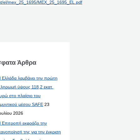
print/el/mex_25_1695/MEX_25_1695_EL.pdf
φατα Άρθρα
 Ελλάδα λαμβάνει την πρώτη
ληρωμή ύψους 118,2 εκατ.
υρώ στο πλαίσιο του
μυντικού μέσου SAFE
23
ουλίου 2026
 Επιτροπή εκφράζει την
κανοποίησή της για την έγκριση