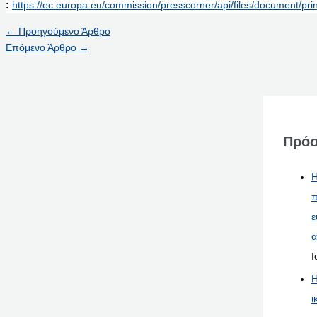
:
https://ec.europa.eu/commission/presscorner/api/files/document/
←
Προηγούμενο Άρθρο
Επόμενο Άρθρο
→
Πρόσ
Η
π
ε
α
Ι
Η
ι