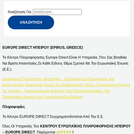
Αναζήτηση Για:
EUROPE DIRECT ΗΠΕΙΡΟΥ (EPIRUS, GREECE)
Το Κέντρο Πληροφόρησης Europe Direct Είναι Η Υπηρεσία, Που Σας Βοηθάει
Να Βρείτε Απαντήσεις Σε Κάθε Είδους Θέμα Σχετικό Με Την Ευρωπαϊκή Ένωση
(Ε.Ε.).
Δικαιώματα Πνευματικής Ιδιοκτησίας : Τα Δικαιώματα Πνευματικής Και
Βιομηχανικής Ιδιοκτησίας Αυτού Του Διαδικτυακού Τόπου, Προστατεύονται Από
Τις Σχετικές – Εφαρμοζόμενες Διατάξεις Του Ελληνικού Δικαίου, Του
Ευρωπαϊκού Δικαίου Και Των Διεθνών Συμβάσεων
Πληροφορίες
Το Κέντρο EUROPE DIRECT Συγχρηματοδοτείται Από Την Ε.Ε.
Όλες Οι Υπηρεσίες Του
ΚΕΝΤΡΟΥ ΕΥΡΩΠΑΪΚΗΣ ΠΛΗΡΟΦΟΡΗΣΗΣ ΗΠΕΙΡΟΥ
– EUROPE DIRECT
Παρέχονται
ΔΩΡΕΑΝ
!