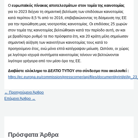
Ο
ευρωπαϊκός πίνακας αποτελεσμάτων στον τομέα της καινοτομίας
για το 2023 δείχνει τη σημαντική βελτίωση των επιδόσεων καινοτομίας
κατά περίπου 8,5 % από το 2016, επιβεβαιώνοντας τη δέσμευση της ΕΕ
για την προώθηση μιας νοοτροπίας καινοτομίας. Οι επιδόσεις 25 χωρών
στον τομέα της καινοτομίας βελτιώθηκαν κατά την περίοδο αυτή, αν και
με βραδύτερο ρυθμό τα πιο πρόσφατα έτη, και 20 κράτη μέλη σημείωσαν
σημαντική αύξηση των ικανοτήτων καινοτομίας τους κατά το
προηγούμενο έτος, ενώ μόνο επτά κατέγραψαν μείωση. Ωστόσο, οι χώρες
με λιγότερο ισχυρά συστήματα καινοτομίας τείνουν να βελτιώνονται
λιγότερο γρήγορα από τον μέσο όρο της ΕΕ.
Διαβάστε ολόκληρο το ΔΕΛΤΙΟ ΤΥΠΟΥ στο σύνδεσμο που ακολουθεί :
https://ec.europa.eu/commission/presscorner/api/files/document/print/el/ip
←
Προηγούμενο Άρθρο
Επόμενο Άρθρο
→
Πρόσφατα Άρθρα