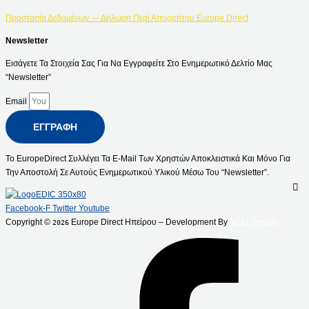
Προστασία Δεδομένων — Δήλωση Περί Απορρήτου Europe Direct
Newsletter
Εισάγετε Τα Στοιχεία Σας Για Να Εγγραφείτε Στο Ενημερωτικό Δελτίο Μας
“Newsletter”
Email
ΕΓΓΡΑΦΉ
Το EuropeDirect Συλλέγει Τα E-Mail Των Χρηστών Αποκλειστικά Και Μόνο Για
Την Αποστολή Σε Αυτούς Ενημερωτικού Υλικού Μέσω Του “Newsletter”.
Facebook-F
Twitter
Youtube
Copyright ©
Europe Direct Ηπείρου – Development By
ACID Design
2026