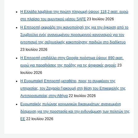
Η Ελλάδα λαμβάνει την πρώτη πληρωμή ύψους 118,2 εκατ. ευρώ
στο πλαίσιο του αμυντικού μέσου SAFE
23 Ιουλίου 2026
Η Επιτροπή εκφράζει την ικανοποίησή της για την έγκριση από το
Συμβούλιο ενός ανανεωμένου προσωρινού κανονισμού για τον
εντοπισμό της σεξουαλικής κακοποίησης παιδιών στο διαδίκτυο
23 Ιουλίου 2026
Η Επιτροπή επιβάλλει στην Google πρόστιμα ύψους 890 εκατ.
ευρώ για παραβιάσεις της πράξης για τις ψηφιακές αγορές
23
Ιουλίου 2026
Η Ευρωπαϊκή Επιτροπή μεταθέτει, προς το συμφέρον της
υπηρεσίας, τον Ζαχαρία Γιακουμή στη θέση του Επικεφαλής της
Αντιπροσωπείας στην Αθήνα
22 Ιουλίου 2026
Ευρωπαϊκός πυλώνας κοινωνικών δικαιωμάτων: ανανεωμένη
δέσμευση για την προστασία και την ενδυνάμωση των πολιτών της
ΕΕ
22 Ιουλίου 2026