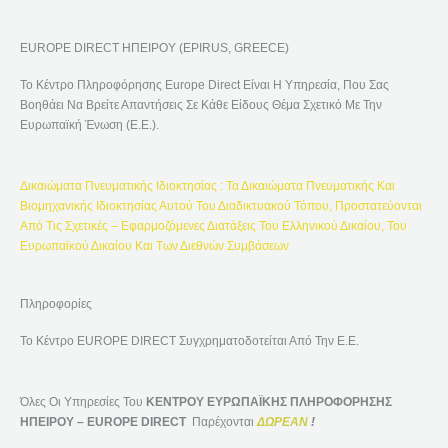
Ζ
Ή
EUROPE DIRECT ΗΠΕΙΡΟΥ (EPIRUS, GREECE)
Τ
Η
Το Κέντρο Πληροφόρησης Europe Direct Είναι Η Υπηρεσία, Που Σας
Σ
Βοηθάει Να Βρείτε Απαντήσεις Σε Κάθε Είδους Θέμα Σχετικό Με Την
Η
Ευρωπαϊκή Ένωση (Ε.Ε.).
Γ
Ι
Δικαιώματα Πνευματικής Ιδιοκτησίας : Τα Δικαιώματα Πνευματικής Και
Α
Βιομηχανικής Ιδιοκτησίας Αυτού Του Διαδικτυακού Τόπου, Προστατεύονται
:
Από Τις Σχετικές – Εφαρμοζόμενες Διατάξεις Του Ελληνικού Δικαίου, Του
Ευρωπαϊκού Δικαίου Και Των Διεθνών Συμβάσεων
Πληροφορίες
Το Κέντρο EUROPE DIRECT Συγχρηματοδοτείται Από Την Ε.Ε.
Όλες Οι Υπηρεσίες Του
ΚΕΝΤΡΟΥ ΕΥΡΩΠΑΪΚΗΣ ΠΛΗΡΟΦΟΡΗΣΗΣ
ΗΠΕΙΡΟΥ – EUROPE DIRECT
Παρέχονται
ΔΩΡΕΑΝ
!