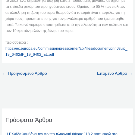
το 2002, ενώ σημειώθηκε αύξηση κατά 2 ποσοστιαίες μονάδες σε σχέση με
τα επίπεδα ρεκόρ του προηγούμενου έτους. Ομοίως, το 65 % των πολιτών
σε ολόκληρη τη ζώνη του ευρώ θεωρούν ότι το ευρώ είναι επωφελές για τη
χώρα τους: πρόκειται επίσης για τον μεγαλύτερο αριθμό που έχει μετρηθεί
ποτέ. Το κοινό νόμισμα υποστηρίζεται από την πλειονότητα των πολιτών και
των 19 κρατών μελών της ζώνης του ευρώ.
περισσότερα :
https://ec.europa.eu/commission/presscorner/api/files/document/print/el/ip_
19_6402/IP_19_6402_EL.pdf
←
Προηγούμενο Άρθρο
Επόμενο Άρθρο
→
Πρόσφατα Άρθρα
Η Ελλάδα λαμβάνει την πρώτη πληρωμή ύψους 118,2 εκατ. ευρώ στο