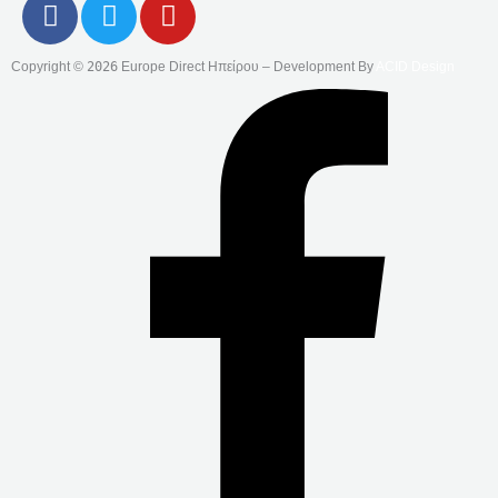
F
T
Y
A
W
O
C
I
U
Copyright ©
2026
Europe Direct Ηπείρου – Development By
ACID Design
E
T
T
B
T
U
O
E
B
O
R
E
K
-
F