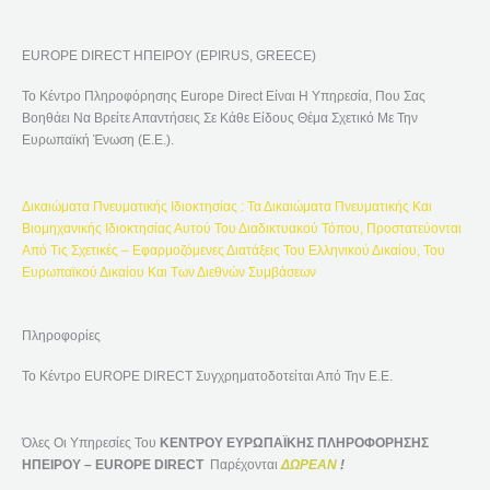
Ζ
Ή
EUROPE DIRECT ΗΠΕΙΡΟΥ (EPIRUS, GREECE)
Τ
Η
Το Κέντρο Πληροφόρησης Europe Direct Είναι Η Υπηρεσία, Που Σας
Σ
Βοηθάει Να Βρείτε Απαντήσεις Σε Κάθε Είδους Θέμα Σχετικό Με Την
Η
Ευρωπαϊκή Ένωση (Ε.Ε.).
Γ
Ι
Δικαιώματα Πνευματικής Ιδιοκτησίας : Τα Δικαιώματα Πνευματικής Και
Α
Βιομηχανικής Ιδιοκτησίας Αυτού Του Διαδικτυακού Τόπου, Προστατεύονται
:
Από Τις Σχετικές – Εφαρμοζόμενες Διατάξεις Του Ελληνικού Δικαίου, Του
Ευρωπαϊκού Δικαίου Και Των Διεθνών Συμβάσεων
Πληροφορίες
Το Κέντρο EUROPE DIRECT Συγχρηματοδοτείται Από Την Ε.Ε.
Όλες Οι Υπηρεσίες Του
ΚΕΝΤΡΟΥ ΕΥΡΩΠΑΪΚΗΣ ΠΛΗΡΟΦΟΡΗΣΗΣ
ΗΠΕΙΡΟΥ – EUROPE DIRECT
Παρέχονται
ΔΩΡΕΑΝ
!