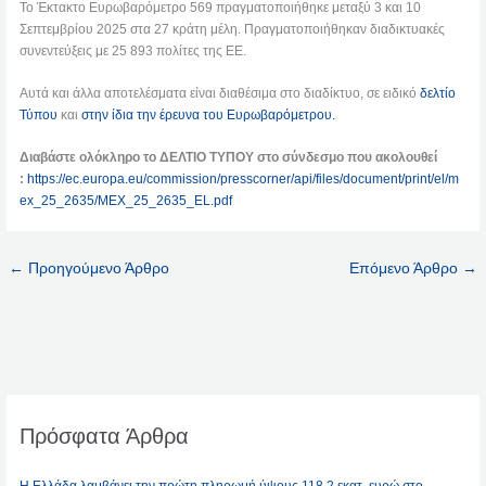
Το Έκτακτο Ευρωβαρόμετρο 569 πραγματοποιήθηκε μεταξύ 3 και 10
Σεπτεμβρίου 2025 στα 27 κράτη μέλη. Πραγματοποιήθηκαν διαδικτυακές
συνεντεύξεις με 25 893 πολίτες της ΕΕ.
Αυτά και άλλα αποτελέσματα είναι διαθέσιμα στο διαδίκτυο, σε ειδικό
δελτίο
Τύπου
και
στην ίδια την έρευνα του Ευρωβαρόμετρου.
Διαβάστε ολόκληρο το ΔΕΛΤΙΟ ΤΥΠΟΥ στο σύνδεσμο που ακολουθεί
:
https://ec.europa.eu/commission/presscorner/api/files/document/print/el/m
ex_25_2635/MEX_25_2635_EL.pdf
←
Προηγούμενο Άρθρο
Επόμενο Άρθρο
→
Πρόσφατα Άρθρα