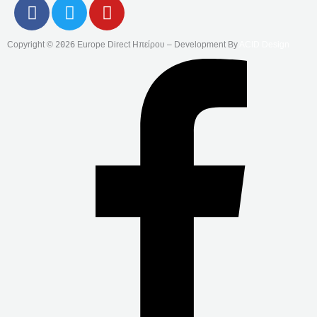
F
T
Y
A
W
O
C
I
U
Copyright ©
2026
Europe Direct Ηπείρου – Development By
ACID Design
E
T
T
B
T
U
O
E
B
O
R
E
K
-
F