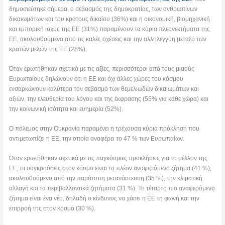
δημοσιεύτηκε σήμερα, ο σεβασμός της δημοκρατίας, των ανθρωπίνων
δικαιωμάτων και του κράτους δικαίου (36%) και η οικονομική, βιομηχανική
και εμπορική ισχύς της ΕΕ (31%) παραμένουν τα κύρια πλεονεκτήματα της
ΕΕ, ακολουθούμενα από τις καλές σχέσεις και την αλληλεγγύη μεταξύ των
κρατών μελών της ΕΕ (28%).
Όταν ερωτήθηκαν σχετικά με τις αξίες, περισσότεροι από τους μισούς
Ευρωπαίους δηλώνουν ότι η ΕΕ και όχι άλλες χώρες του κόσμου
ενσαρκώνουν καλύτερα τον σεβασμό των θεμελιωδών δικαιωμάτων και
αξιών, την ελευθερία του λόγου και της έκφρασης (55% για κάθε χώρα) και
την κοινωνική ισότητα και ευημερία (52%).
Ο πόλεμος στην Ουκρανία παραμένει η τρέχουσα κύρια πρόκληση που
αντιμετωπίζει η ΕΕ, την οποία αναφέρει το 47 % των Ευρωπαίων.
Όταν ερωτήθηκαν σχετικά με τις παγκόσμιες προκλήσεις για το μέλλον της
ΕΕ, οι συγκρούσεις στον κόσμο είναι το πλέον αναφερόμενο ζήτημα (41 %),
ακολουθούμενο από την παράτυπη μετανάστευση (35 %), την κλιματική
αλλαγή και τα περιβαλλοντικά ζητήματα (31 %). Το τέταρτο πιο αναφερόμενο
ζήτημα είναι ένα νέο, δηλαδή ο κίνδυνος να χάσει η ΕΕ τη φωνή και την
επιρροή της στον κόσμο (30 %).