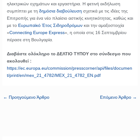
ηλεκτρικών οχημάτων και εργαστήρια. Η φετινή εκδήλωση
συμπίπτει με τη
δημόσια διαβούλευση
σχετικά με τις ιδέες της
Επιτροπής για ένα νέο πλαίσιο αστικής κινητικότητας, καθώς και
με το
Ευρωπαϊκό Έτος Σιδηροδρόμων
και την αμαξοστοιχία
«
Connecting Europe Express
», η οποία στις 16 Σεπτεμβρίου
πέρασε στη Βουλγαρία.
Διαβάστε ολόκληρο το ΔΕΛΤΙΟ ΤΥΠΟΥ στο σύνδεσμο που
ακολουθεί :
https://ec.europa.eu/commission/presscorner/api/files/documen
t/print/en/mex_21_4782/MEX_21_4782_EN.pdf
←
Προηγούμενο Άρθρο
Επόμενο Άρθρο
→