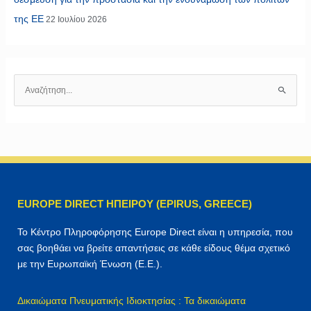
της ΕΕ
22 Ιουλίου 2026
Α
ν
α
ζ
ή
τ
η
EUROPE DIRECT ΗΠΕΙΡΟΥ (EPIRUS, GREECE)
σ
η
Το Κέντρο Πληροφόρησης Europe Direct είναι η υπηρεσία, που
γ
σας βοηθάει να βρείτε απαντήσεις σε κάθε είδους θέμα σχετικό
ι
με την Ευρωπαϊκή Ένωση (Ε.Ε.).
α
:
Δικαιώματα Πνευματικής Ιδιοκτησίας : Τα δικαιώματα