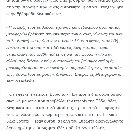
εκπομπών για όλους. Φέτος επίσης συμπληρώνονται 20 χρόνια
από την πρώτη ημέρα χωρίς αυτοκίνητο, η οποία μετεξελίχθηκε
στην Εβδομάδα Κινητικότητας.
«Η ύπαρξη ενός καθαρού, έξυπνου και ανθεκτικού συστήματος
μεταφορών βρίσκεται στο επίκεντρο των οικονομιών μας και είναι
πολύ βασική για τη ζωή των πολιτών. Γι’ αυτό φέτος, στην 20ή
επέτειο της Ευρωπαϊκής Εβδομάδας Κινητικότητας, είμαι
υπερήφανη που 3.000 πόλεις σε όλη την Ευρώπη αλλά και
αλλού μας δείχνουν πώς οι ασφαλείς και βιώσιμες επιλογές
μεταφορών κρατούν τις κοινότητές μας συνδεδεμένες σε αυτούς
τους δύσκολους καιρούς», δήλωσε η Επίτροπος Μεταφορών κ.
Αντίνα
Βαλεάν
.
Για τη φετινή επέτειο, η Ευρωπαϊκή Επιτροπή δημιούργησε ένα
εικονικό μουσείο που προβάλλει την ιστορία της Εβδομάδας
Κινητικότητας, τα αποτελέσματά της, προσωπικές ιστορίες και
πώς συνδέεται με τις ευρύτερες προτεραιότητες της ΕΕ για τη
βιωσιμότητα. Πέραν αυτού, σε όλη την Ευρώπη διοργανώνονται
δραστηριότητες όπως φεστιβάλ ποδηλάτων, εκθέσεις