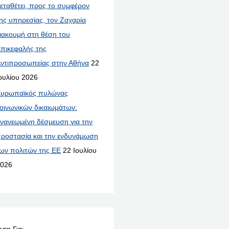
εταθέτει, προς το συμφέρον
ης υπηρεσίας, τον Ζαχαρία
ιακουμή στη θέση του
πικεφαλής της
ντιπροσωπείας στην Αθήνα
22
ουλίου 2026
υρωπαϊκός πυλώνας
οινωνικών δικαιωμάτων:
νανεωμένη δέσμευση για την
ροστασία και την ενδυνάμωση
ων πολιτών της ΕΕ
22 Ιουλίου
026