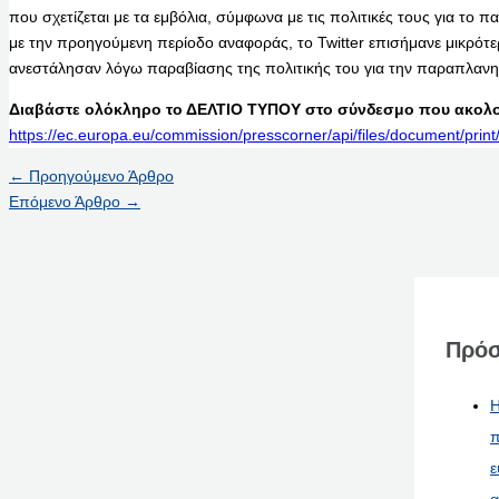
που σχετίζεται με τα εμβόλια, σύμφωνα με τις πολιτικές τους για το 
με την προηγούμενη περίοδο αναφοράς, το Twitter επισήμανε μικρό
ανεστάλησαν λόγω παραβίασης της πολιτικής του για την παραπλαν
Διαβάστε ολόκληρο το ΔΕΛΤΙΟ ΤΥΠΟΥ στο σύνδεσμο που ακολο
https://ec.europa.eu/commission/presscorner/api/files/document/p
←
Προηγούμενο Άρθρο
Επόμενο Άρθρο
→
Πρόσ
Η
π
ε