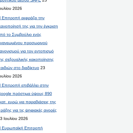
μυντικού μέσου SAFE
23
ουλίου 2026
 Επιτροπή εκφράζει την
κανοποίησή της για την έγκριση
πό το Συμβούλιο ενός
νανεωμένου προσωρινού
ανονισμού για τον εντοπισμό
ης σεξουαλικής κακοποίησης
αιδιών στο διαδίκτυο
23
ουλίου 2026
 Επιτροπή επιβάλλει στην
oogle πρόστιμα ύψους 890
κατ. ευρώ για παραβιάσεις της
ράξης για τις ψηφιακές αγορές
3 Ιουλίου 2026
 Ευρωπαϊκή Επιτροπή