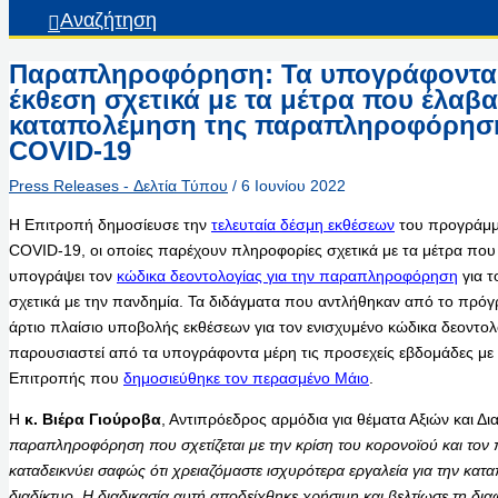
Αναζήτηση
Παραπληροφόρηση: Τα υπογράφοντα
έκθεση σχετικά με τα μέτρα που έλαβα
καταπολέμηση της παραπληροφόρησης
COVID-19
Press Releases - Δελτία Τύπου
/
6 Ιουνίου 2022
Η Επιτροπή δημοσίευσε την
τελευταία δέσμη εκθέσεων
του προγράμμ
COVID-19, οι οποίες παρέχουν πληροφορίες σχετικά με τα μέτρα που
υπογράψει τον
κώδικα δεοντολογίας για την παραπληροφόρηση
για 
σχετικά με την πανδημία. Τα διδάγματα που αντλήθηκαν από το πρό
άρτιο πλαίσιο υποβολής εκθέσεων για τον ενισχυμένο κώδικα δεοντολο
παρουσιαστεί από τα υπογράφοντα μέρη τις προσεχείς εβδομάδες με
Επιτροπής που
δημοσιεύθηκε τον περασμένο Μάιο
.
Η
κ. Βιέρα
Γιούροβα
, Αντιπρόεδρος αρμόδια για θέματα Αξιών και Δι
παραπληροφόρηση που σχετίζεται με την κρίση του κορονοϊού και τον
καταδεικνύει σαφώς ότι χρειαζόμαστε ισχυρότερα εργαλεία για την κ
διαδίκτυο. Η διαδικασία αυτή αποδείχθηκε χρήσιμη και βελτίωσε τη δια