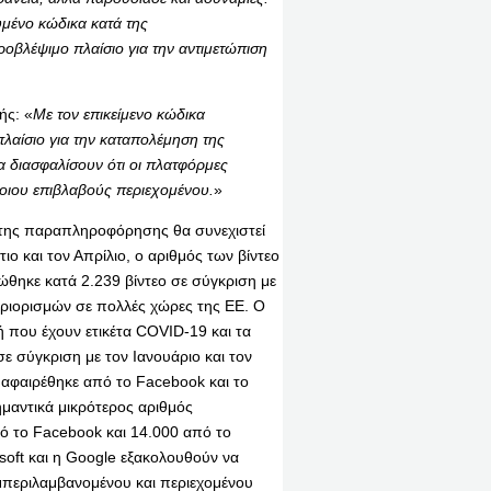
μένο κώδικα κατά της
οβλέψιμο πλαίσιο για την αντιμετώπιση
ής: «
Με τον επικείμενο κώδικα
πλαίσιο για την καταπολέμηση της
α διασφαλίσουν ότι οι πλατφόρμες
έτοιου επιβλαβούς περιεχομένου.
»
της παραπληροφόρησης θα συνεχιστεί
ιο και τον Απρίλιο, ο αριθμός των βίντεο
ιώθηκε κατά 2.239 βίντεο σε σύγκριση με
ριορισμών σε πολλές χώρες της ΕΕ. Ο
ή που έχουν ετικέτα COVID-19 και τα
 σύγκριση με τον Ιανουάριο και τον
, αφαιρέθηκε από το Facebook και το
αντικά μικρότερος αριθμός
πό το Facebook και 14.000 από το
soft και η Google εξακολουθούν να
περιλαμβανομένου και περιεχομένου