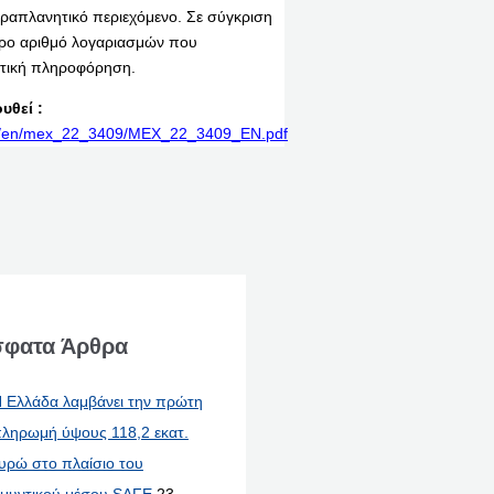
παραπλανητικό περιεχόμενο. Σε σύγκριση
τερο αριθμό λογαριασμών που
ητική πληροφόρηση.
υθεί :
rint/en/mex_22_3409/MEX_22_3409_EN.pdf
φατα Άρθρα
 Ελλάδα λαμβάνει την πρώτη
ληρωμή ύψους 118,2 εκατ.
υρώ στο πλαίσιο του