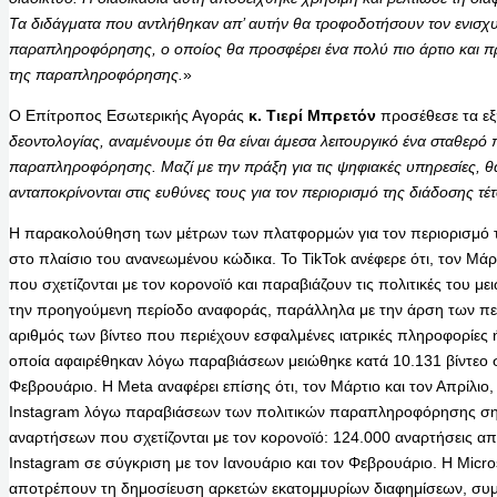
Τα διδάγματα που αντλήθηκαν απ’ αυτήν θα τροφοδοτήσουν τον ενισχυ
παραπληροφόρησης, ο οποίος θα προσφέρει ένα πολύ πιο άρτιο και πρ
της παραπληροφόρησης.
»
Ο Επίτροπος Εσωτερικής Αγοράς
κ. Τιερί
Μπρετόν
προσέθεσε τα εξ
δεοντολογίας, αναμένουμε ότι θα είναι άμεσα λειτουργικό ένα σταθερό 
παραπληροφόρησης. Μαζί με την πράξη για τις ψηφιακές υπηρεσίες, θ
ανταποκρίνονται στις ευθύνες τους για τον περιορισμό της διάδοσης τ
Η παρακολούθηση των μέτρων των πλατφορμών για τον περιορισμό 
στο πλαίσιο του ανανεωμένου κώδικα. Το TikTok ανέφερε ότι, τον Μάρτ
που σχετίζονται με τον κορονοϊό και παραβιάζουν τις πολιτικές του με
την προηγούμενη περίοδο αναφοράς, παράλληλα με την άρση των πε
αριθμός των βίντεο που περιέχουν εσφαλμένες ιατρικές πληροφορίες 
οποία αφαιρέθηκαν λόγω παραβιάσεων μειώθηκε κατά 10.131 βίντεο σε
Φεβρουάριο. Η Meta αναφέρει επίσης ότι, τον Μάρτιο και τον Απρίλιο
Instagram λόγω παραβιάσεων των πολιτικών παραπληροφόρησης σημ
αναρτήσεων που σχετίζονται με τον κορονοϊό: 124.000 αναρτήσεις α
Instagram σε σύγκριση με τον Ιανουάριο και τον Φεβρουάριο. Η Micro
αποτρέπουν τη δημοσίευση αρκετών εκατομμυρίων διαφημίσεων, συμ