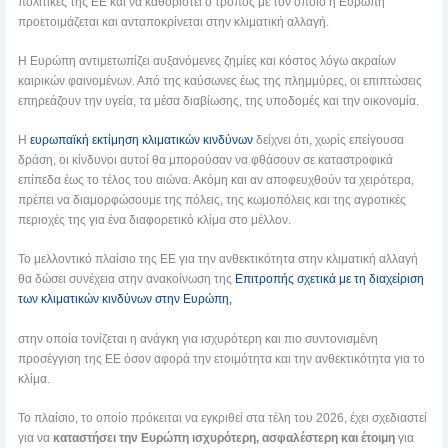
πολιτικές της ΕΕ και να καθοριστεί ο τρόπος με τον οποίο η Ευρώπη
προετοιμάζεται και ανταποκρίνεται στην κλιματική αλλαγή.
Η Ευρώπη αντιμετωπίζει αυξανόμενες ζημίες και κόστος λόγω ακραίων
καιρικών φαινομένων. Από της καύσωνες έως της πλημμύρες, οι επιπτώσεις
επηρεάζουν την υγεία, τα μέσα διαβίωσης, της υποδομές και την οικονομία.
Η
ευρωπαϊκή εκτίμηση κλιματικών κινδύνων
δείχνει ότι, χωρίς επείγουσα
δράση, οι κίνδυνοι αυτοί θα μπορούσαν να φθάσουν σε καταστροφικά
επίπεδα έως το τέλος του αιώνα. Ακόμη και αν αποφευχθούν τα χειρότερα,
πρέπει να διαμορφώσουμε της πόλεις, της κωμοπόλεις και της αγροτικές
περιοχές της για ένα διαφορετικό κλίμα στο μέλλον.
Το μελλοντικό πλαίσιο της ΕΕ για την ανθεκτικότητα στην κλιματική αλλαγή
θα δώσει συνέχεια στην ανακοίνωση της
Επιτροπής σχετικά με τη διαχείριση
των κλιματικών κινδύνων στην Ευρώπη,
στην οποία τονίζεται η ανάγκη για ισχυρότερη και πιο συντονισμένη
προσέγγιση της ΕΕ όσον αφορά την ετοιμότητα και την ανθεκτικότητα για το
κλίμα.
Το πλαίσιο, το οποίο πρόκειται να εγκριθεί στα τέλη του 2026, έχει σχεδιαστεί
για να
καταστήσει την Ευρώπη ισχυρότερη, ασφαλέστερη και έτοιμη
για