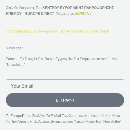
Όλες Οι Υπηρεσίες Του
ΚΕΝΤΡΟΥ ΕΥΡΩΠΑΪΚΗΣ ΠΛΗΡΟΦΟΡΗΣΗΣ
ΗΠΕΙΡΟΥ – EUROPE DIRECT
Παρέχονται
ΔΩΡΕΑΝ
!
Προστασία Δεδομένων — Δήλωση Περί Απορρήτου Europe Direct
Newsletter
Εισάγετε Τα Στοιχεία Σας Για Να Εγγραφείτε Στο Ενημερωτικό Δελτίο Μας
“Newsletter”
Email
ΕΓΓΡΑΦΉ
Το EuropeDirect Συλλέγει Τα E-Mail Των Χρηστών Αποκλειστικά Και Μόνο
Για Την Αποστολή Σε Αυτούς Ενημερωτικού Υλικού Μέσω Του “Newsletter”.