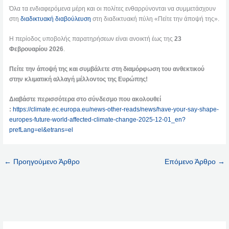
Όλα τα ενδιαφερόμενα μέρη και οι πολίτες ενθαρρύνονται να συμμετάσχουν
στη
διαδικτυακή διαβούλευση
στη διαδικτυακή πύλη «Πείτε την άποψή της».
Η περίοδος υποβολής παρατηρήσεων είναι ανοικτή έως της
23
Φεβρουαρίου 2026
.
Πείτε την άποψή της και συμβάλετε στη διαμόρφωση του ανθεκτικού
στην κλιματική αλλαγή μέλλοντος της Ευρώπης!
Διαβάστε περισσότερα στο σύνδεσμο που ακολουθεί
:
https://climate.ec.europa.eu/news-other-reads/news/have-your-say-shape-
europes-future-world-affected-climate-change-2025-12-01_en?
prefLang=el&etrans=el
←
Προηγούμενο Άρθρο
Επόμενο Άρθρο
→