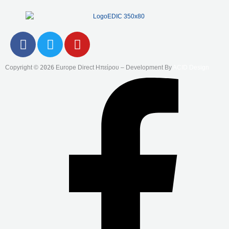
F
T
Y
A
W
O
C
I
U
Copyright ©
2026
Europe Direct Ηπείρου – Development By
ACID Design
E
T
T
B
T
U
O
E
B
O
R
E
K
-
F