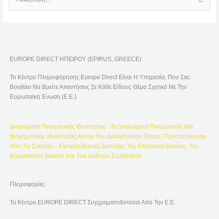
Α
Ν
Α
Ζ
Ή
EUROPE DIRECT ΗΠΕΙΡΟΥ (EPIRUS, GREECE)
Τ
Η
Το Κέντρο Πληροφόρησης Europe Direct Είναι Η Υπηρεσία, Που Σας
Σ
Βοηθάει Να Βρείτε Απαντήσεις Σε Κάθε Είδους Θέμα Σχετικό Με Την
Η
Ευρωπαϊκή Ένωση (Ε.Ε.).
Γ
Ι
Δικαιώματα Πνευματικής Ιδιοκτησίας : Τα Δικαιώματα Πνευματικής Και
Α
Βιομηχανικής Ιδιοκτησίας Αυτού Του Διαδικτυακού Τόπου, Προστατεύονται
:
Από Τις Σχετικές – Εφαρμοζόμενες Διατάξεις Του Ελληνικού Δικαίου, Του
Ευρωπαϊκού Δικαίου Και Των Διεθνών Συμβάσεων
Πληροφορίες
Το Κέντρο EUROPE DIRECT Συγχρηματοδοτείται Από Την Ε.Ε.