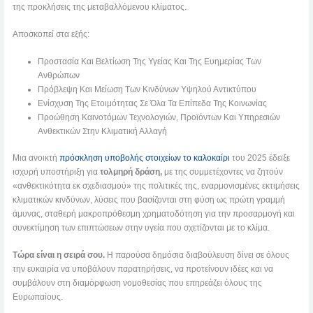
της προκλήσεις της μεταβαλλόμενου κλίματος.
Αποσκοπεί στα εξής:
Προστασία Και Βελτίωση Της Υγείας Και Της Ευημερίας Των
Ανθρώπων
Πρόβλεψη Και Μείωση Των Κινδύνων Υψηλού Αντικτύπου
Ενίσχυση Της Ετοιμότητας Σε Όλα Τα Επίπεδα Της Κοινωνίας
Προώθηση Καινοτόμων Τεχνολογιών, Προϊόντων Και Υπηρεσιών
Ανθεκτικών Στην Κλιματική Αλλαγή
Μια ανοικτή
πρόσκληση υποβολής στοιχείων το καλοκαίρι
του 2025 έδειξε
ισχυρή υποστήριξη για
τολμηρή δράση,
με της συμμετέχοντες να ζητούν
«ανθεκτικότητα εκ σχεδιασμού» της πολιτικές της, εναρμονισμένες εκτιμήσεις
κλιματικών κινδύνων, λύσεις που βασίζονται στη φύση ως πρώτη γραμμή
άμυνας, σταθερή μακροπρόθεσμη χρηματοδότηση για την προσαρμογή και
συνεκτίμηση των επιπτώσεων στην υγεία που σχετίζονται με το κλίμα.
Τώρα είναι η σειρά σου.
Η παρούσα δημόσια διαβούλευση δίνει σε όλους
την ευκαιρία να υποβάλουν παρατηρήσεις, να προτείνουν ιδέες και να
συμβάλουν στη διαμόρφωση νομοθεσίας που επηρεάζει όλους της
Ευρωπαίους.