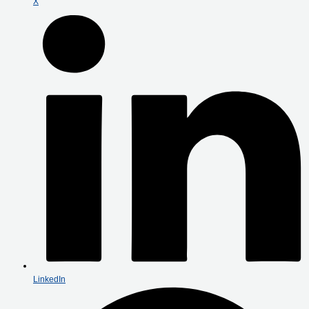
X
LinkedIn