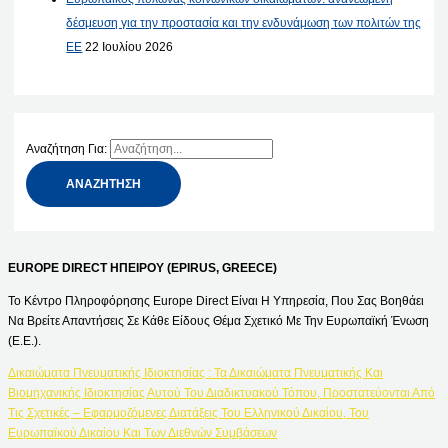
δέσμευση για την προστασία και την ενδυνάμωση των πολιτών της
ΕΕ
22 Ιουλίου 2026
Αναζήτηση Για:
EUROPE DIRECT ΗΠΕΙΡΟΥ (EPIRUS, GREECE)
Το Κέντρο Πληροφόρησης Europe Direct Είναι Η Υπηρεσία, Που Σας Βοηθάει
Να Βρείτε Απαντήσεις Σε Κάθε Είδους Θέμα Σχετικό Με Την Ευρωπαϊκή Ένωση
(Ε.Ε.).
Δικαιώματα Πνευματικής Ιδιοκτησίας : Τα Δικαιώματα Πνευματικής Και
Βιομηχανικής Ιδιοκτησίας Αυτού Του Διαδικτυακού Τόπου, Προστατεύονται Από
Τις Σχετικές – Εφαρμοζόμενες Διατάξεις Του Ελληνικού Δικαίου, Του
Ευρωπαϊκού Δικαίου Και Των Διεθνών Συμβάσεων