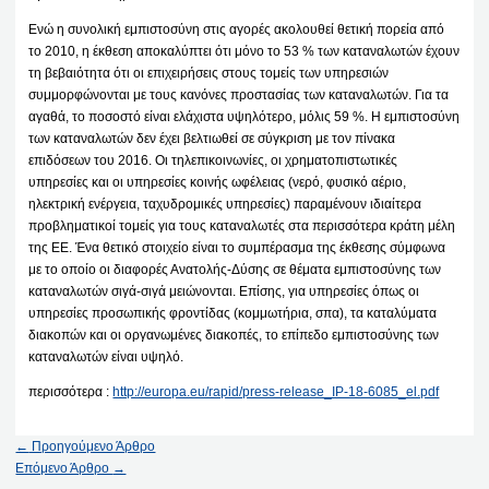
Ενώ η συνολική εμπιστοσύνη στις αγορές ακολουθεί θετική πορεία από
το 2010, η έκθεση αποκαλύπτει ότι μόνο το 53 % των καταναλωτών έχουν
τη βεβαιότητα ότι οι επιχειρήσεις στους τομείς των υπηρεσιών
συμμορφώνονται με τους κανόνες προστασίας των καταναλωτών. Για τα
αγαθά, το ποσοστό είναι ελάχιστα υψηλότερο, μόλις 59 %. Η εμπιστοσύνη
των καταναλωτών δεν έχει βελτιωθεί σε σύγκριση με τον πίνακα
επιδόσεων του 2016. Οι τηλεπικοινωνίες, οι χρηματοπιστωτικές
υπηρεσίες και οι υπηρεσίες κοινής ωφέλειας (νερό, φυσικό αέριο,
ηλεκτρική ενέργεια, ταχυδρομικές υπηρεσίες) παραμένουν ιδιαίτερα
προβληματικοί τομείς για τους καταναλωτές στα περισσότερα κράτη μέλη
της ΕΕ. Ένα θετικό στοιχείο είναι το συμπέρασμα της έκθεσης σύμφωνα
με το οποίο οι διαφορές Ανατολής-Δύσης σε θέματα εμπιστοσύνης των
καταναλωτών σιγά-σιγά μειώνονται. Επίσης, για υπηρεσίες όπως οι
υπηρεσίες προσωπικής φροντίδας (κομμωτήρια, σπα), τα καταλύματα
διακοπών και οι οργανωμένες διακοπές, το επίπεδο εμπιστοσύνης των
καταναλωτών είναι υψηλό.
περισσότερα :
http://europa.eu/rapid/press-release_IP-18-6085_el.pdf
←
Προηγούμενο Άρθρο
Επόμενο Άρθρο
→