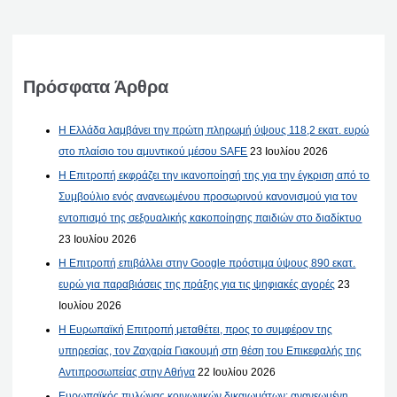
Πρόσφατα Άρθρα
Η Ελλάδα λαμβάνει την πρώτη πληρωμή ύψους 118,2 εκατ. ευρώ
στο πλαίσιο του αμυντικού μέσου SAFE
23 Ιουλίου 2026
Η Επιτροπή εκφράζει την ικανοποίησή της για την έγκριση από το
Συμβούλιο ενός ανανεωμένου προσωρινού κανονισμού για τον
εντοπισμό της σεξουαλικής κακοποίησης παιδιών στο διαδίκτυο
23 Ιουλίου 2026
Η Επιτροπή επιβάλλει στην Google πρόστιμα ύψους 890 εκατ.
ευρώ για παραβιάσεις της πράξης για τις ψηφιακές αγορές
23
Ιουλίου 2026
Η Ευρωπαϊκή Επιτροπή μεταθέτει, προς το συμφέρον της
υπηρεσίας, τον Ζαχαρία Γιακουμή στη θέση του Επικεφαλής της
Αντιπροσωπείας στην Αθήνα
22 Ιουλίου 2026
Ευρωπαϊκός πυλώνας κοινωνικών δικαιωμάτων: ανανεωμένη