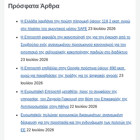
Πρόσφατα Άρθρα
Η Ελλάδα λαμβάνει την πρώτη πληρωμή ύψους 118,2 εκατ. ευρώ
στο πλαίσιο του αμυντικού μέσου SAFE
23 Ιουλίου 2026
Η Επιτροπή εκφράζει την ικανοποίησή της για την έγκριση από το
Συμβούλιο ενός ανανεωμένου προσωρινού κανονισμού για τον
εντοπισμό της σεξουαλικής κακοποίησης παιδιών στο διαδίκτυο
23 Ιουλίου 2026
Η Επιτροπή επιβάλλει στην Google πρόστιμα ύψους 890 εκατ.
ευρώ για παραβιάσεις της πράξης για τις ψηφιακές αγορές
23
Ιουλίου 2026
Η Ευρωπαϊκή Επιτροπή μεταθέτει, προς το συμφέρον της
υπηρεσίας, τον Ζαχαρία Γιακουμή στη θέση του Επικεφαλής της
Αντιπροσωπείας στην Αθήνα
22 Ιουλίου 2026
Ευρωπαϊκός πυλώνας κοινωνικών δικαιωμάτων: ανανεωμένη
δέσμευση για την προστασία και την ενδυνάμωση των πολιτών της
ΕΕ
22 Ιουλίου 2026