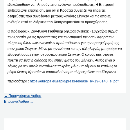
εξακολουθούν να πληρούνται οι εν λόγω προϋποθέσεις. Η Επιτροπή
επιβεβαιώνει επίσης σήμερα ότι η Κροατία συνεχίζει να τηρεί τις
δεσμεύσεις που συνδέονται με τους κανόνες Σένγκεν και τις οποίες
ανέλαβε κατά τη διάρκεια των διαπραγματεύσεων προσχώρησης.
Ο πρόεδρος κ. Ζαν-Κλοντ
Γιούνκερ
δήλωσε σχετικά:
«Συγχαίρω θερμά
την Κροατία για τις προσπάθειες και την επιμονή της όσον αφορά την
πλήρωση όλων των αναγκαίων προϋποθέσεων για την προσχώρησή της
στον χώρο Σένγκεν. Μόνο με την ενότητα και την αλληλεγγύη μπορούμε να
εξασφαλίσουμε έναν ισχυρότερο χώρο Σένγκεν. Ο κοινός μας στόχος
πρέπει να είναι η διάδοση του επιτεύγματος του Σένγκεν. Αυτός είναι ο
λόγος για τον οποίο πιστεύω ότι τα κράτη μέλη θα λάβουν τα κατάλληλα
μέτρα ώστε η Κροατία να καταστεί σύντομα πλήρες μέλος του Σένγκεν.»
περισσότερα :
https://europa.eu/rapid/press-release_IP-19-6140_el.pdf
←
Προηγούμενο Άρθρο
Επόμενο Άρθρο
→