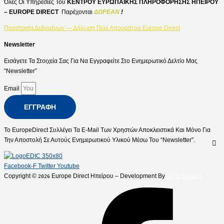
Όλες Οι Υπηρεσίες Του
ΚΕΝΤΡΟΥ ΕΥΡΩΠΑΪΚΗΣ ΠΛΗΡΟΦΟΡΗΣΗΣ ΗΠΕΙΡΟΥ
– EUROPE DIRECT
Παρέχονται
ΔΩΡΕΑΝ
!
Προστασία Δεδομένων — Δήλωση Περί Απορρήτου Europe Direct
Newsletter
Εισάγετε Τα Στοιχεία Σας Για Να Εγγραφείτε Στο Ενημερωτικό Δελτίο Μας
“Newsletter”
Email
ΕΓΓΡΑΦΉ
Το EuropeDirect Συλλέγει Τα E-Mail Των Χρηστών Αποκλειστικά Και Μόνο Για
Την Αποστολή Σε Αυτούς Ενημερωτικού Υλικού Μέσω Του “Newsletter”.
Facebook-F
Twitter
Youtube
Copyright ©
Europe Direct Ηπείρου – Development By
ACID Design
2026