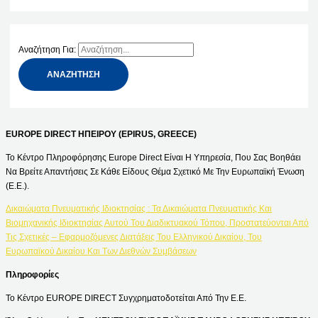
Αναζήτηση Για:
EUROPE DIRECT ΗΠΕΙΡΟΥ (EPIRUS, GREECE)
Το Κέντρο Πληροφόρησης Europe Direct Είναι Η Υπηρεσία, Που Σας Βοηθάει
Να Βρείτε Απαντήσεις Σε Κάθε Είδους Θέμα Σχετικό Με Την Ευρωπαϊκή Ένωση
(Ε.Ε.).
Δικαιώματα Πνευματικής Ιδιοκτησίας : Τα Δικαιώματα Πνευματικής Και
Βιομηχανικής Ιδιοκτησίας Αυτού Του Διαδικτυακού Τόπου, Προστατεύονται Από
Τις Σχετικές – Εφαρμοζόμενες Διατάξεις Του Ελληνικού Δικαίου, Του
Ευρωπαϊκού Δικαίου Και Των Διεθνών Συμβάσεων
Πληροφορίες
Το Κέντρο EUROPE DIRECT Συγχρηματοδοτείται Από Την Ε.Ε.