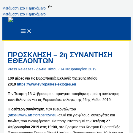
Μετάβαση Στο Περιεχόμενο
Μετάβαση Στο Περιεχόμενο
ΠΡΟΣΚΛΗΣΗ – 2η ΣΥΝΑΝΤΗΣΗ
ΕΘΕΛΟΝΤΩΝ
Press Releases - Δελτία Τύπου
/
14 Φεβρουαρίου 2019
100 μέρες για τις Ευρωπαϊκές Εκλογές της 26ης Μαΐου
2019
https://www.evropaikes-ekloges.eu
Την Τετάρτη 13 Φεβρουαρίου πραγματοποιήθηκε η πρώτη συνάντηση
των εθελοντών για τις Ευρωπαϊκές εκλογές της 26ης Μαΐου 2019.
H
δεύτερη συνάντηση
, των εθελοντών του
(
https://www.aftitiforapsifizw.eu
) αλλά και για φίλους, συνεργάτες και
πολίτες που ενδιαφέρονται, θα πραγματοποιηθεί την
Τετάρτη 27
Φεβρουαρίου 2019 στις 19:00
, στο Γραφείο του Κέντρου Ευρωπαϊκής
Πληροφόρησης Europe Direct Ηπείρου, Πετρουτσόπουλου 10, Ιωάννινα