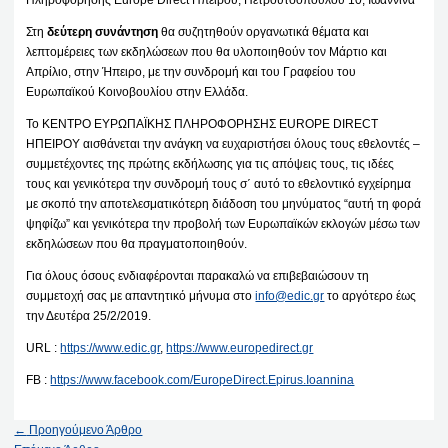
Στη
δεύτερη συνάντηση
θα συζητηθούν οργανωτικά θέματα και
λεπτομέρειες των εκδηλώσεων που θα υλοποιηθούν τον Μάρτιο και
Απρίλιο, στην Ήπειρο, με την συνδρομή και του Γραφείου του
Ευρωπαϊκού Κοινοβουλίου στην Ελλάδα.
Το ΚΕΝΤΡΟ ΕΥΡΩΠΑΪΚΗΣ ΠΛΗΡΟΦΟΡΗΣΗΣ EUROPE DIRECT
ΗΠΕΙΡΟΥ αισθάνεται την ανάγκη να ευχαριστήσει όλους τους εθελοντές –
συμμετέχοντες της πρώτης εκδήλωσης για τις απόψεις τους, τις ιδέες
τους και γενικότερα την συνδρομή τους σ΄ αυτό το εθελοντικό εγχείρημα
με σκοπό την αποτελεσματικότερη διάδοση του μηνύματος “αυτή τη φορά
ψηφίζω” και γενικότερα την προβολή των Ευρωπαϊκών εκλογών μέσω των
εκδηλώσεων που θα πραγματοποιηθούν.
Για όλους όσους ενδιαφέρονται παρακαλώ να επιβεβαιώσουν τη
συμμετοχή σας με απαντητικό μήνυμα στο
info@edic.gr
το αργότερο έως
την Δευτέρα 25/2/2019.
URL :
https://www.edic.gr
,
https://www.europedirect.gr
FB :
https://www.facebook.com/EuropeDirect.Epirus.Ioannina
←
Προηγούμενο Άρθρο