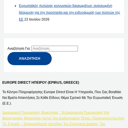
Ευρωπαϊκός πυλώνας κοινωνικών δικαιωμάτων: ανανεωμένη
δέσμευση για την προστασία και την ενδυνάμωση των πολιτών της
ΕΕ
22 Ιουλίου 2026
Αναζήτηση Για:
EUROPE DIRECT ΗΠΕΙΡΟΥ (EPIRUS, GREECE)
Το Κέντρο Πληροφόρησης Europe Direct Είναι Η Υπηρεσία, Που Σας Βοηθάει
Να Βρείτε Απαντήσεις Σε Κάθε Είδους Θέμα Σχετικό Με Την Ευρωπαϊκή Ένωση
(Ε.Ε.).
Δικαιώματα Πνευματικής Ιδιοκτησίας : Τα Δικαιώματα Πνευματικής Και
Βιομηχανικής Ιδιοκτησίας Αυτού Του Διαδικτυακού Τόπου, Προστατεύονται Από
Τις Σχετικές – Εφαρμοζόμενες Διατάξεις Του Ελληνικού Δικαίου, Του