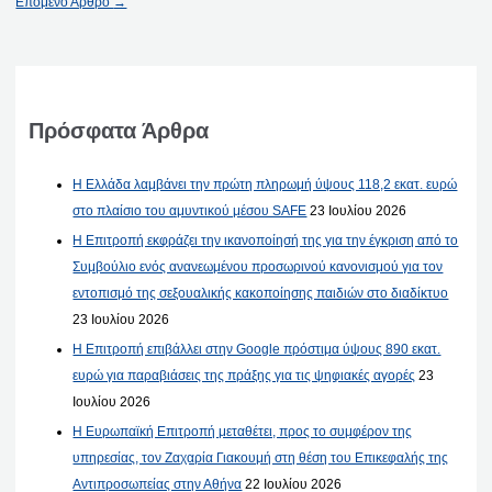
Επόμενο Άρθρο
→
Πρόσφατα Άρθρα
Η Ελλάδα λαμβάνει την πρώτη πληρωμή ύψους 118,2 εκατ. ευρώ
στο πλαίσιο του αμυντικού μέσου SAFE
23 Ιουλίου 2026
Η Επιτροπή εκφράζει την ικανοποίησή της για την έγκριση από το
Συμβούλιο ενός ανανεωμένου προσωρινού κανονισμού για τον
εντοπισμό της σεξουαλικής κακοποίησης παιδιών στο διαδίκτυο
23 Ιουλίου 2026
Η Επιτροπή επιβάλλει στην Google πρόστιμα ύψους 890 εκατ.
ευρώ για παραβιάσεις της πράξης για τις ψηφιακές αγορές
23
Ιουλίου 2026
Η Ευρωπαϊκή Επιτροπή μεταθέτει, προς το συμφέρον της
υπηρεσίας, τον Ζαχαρία Γιακουμή στη θέση του Επικεφαλής της
Αντιπροσωπείας στην Αθήνα
22 Ιουλίου 2026