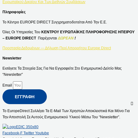
Ευρωπαϊκού Δικαίου Και Των Διεθνών Συμβάσεων
Πληροφορίες
Το Κέντρο EUROPE DIRECT Συγχρηματοδοτείται Από Την Ε.Ε.
Όλες Οι Υπηρεσίες Του
ΚΕΝΤΡΟΥ ΕΥΡΩΠΑΪΚΗΣ ΠΛΗΡΟΦΟΡΗΣΗΣ ΗΠΕΙΡΟΥ
– EUROPE DIRECT
Παρέχονται
ΔΩΡΕΑΝ
!
Προστασία Δεδομένων — Δήλωση Περί Απορρήτου Europe Direct
Newsletter
Εισάγετε Τα Στοιχεία Σας Για Να Εγγραφείτε Στο Ενημερωτικό Δελτίο Μας
“Newsletter”
Email
ΕΓΓΡΑΦΉ
Το EuropeDirect Συλλέγει Τα E-Mail Των Χρηστών Αποκλειστικά Και Μόνο Για
Την Αποστολή Σε Αυτούς Ενημερωτικού Υλικού Μέσω Του “Newsletter”.
Facebook-F
Twitter
Youtube