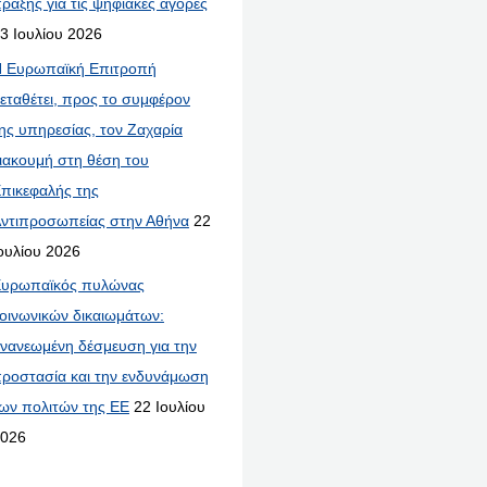
ράξης για τις ψηφιακές αγορές
3 Ιουλίου 2026
 Ευρωπαϊκή Επιτροπή
εταθέτει, προς το συμφέρον
ης υπηρεσίας, τον Ζαχαρία
ιακουμή στη θέση του
πικεφαλής της
ντιπροσωπείας στην Αθήνα
22
ουλίου 2026
υρωπαϊκός πυλώνας
οινωνικών δικαιωμάτων:
νανεωμένη δέσμευση για την
ροστασία και την ενδυνάμωση
ων πολιτών της ΕΕ
22 Ιουλίου
026