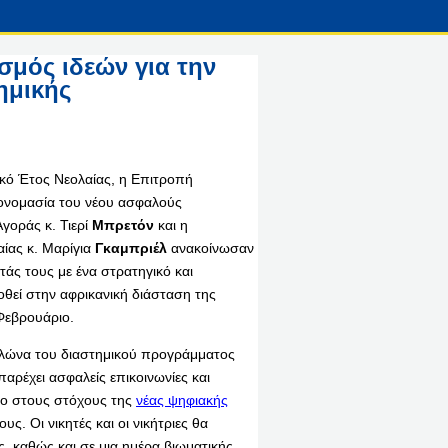
σμός ιδεών για την
ημικής
κό Έτος Νεολαίας, η Επιτροπή
 ονομασία του νέου ασφαλούς
γοράς κ. Τιερί
Μπρετόν
και η
αίας κ. Μαρίγια
Γκαμπριέλ
ανακοίνωσαν
τάς τους με ένα στρατηγικό και
θεί στην αφρικανική διάσταση της
Φεβρουάριο.
υλώνα του διαστημικού προγράμματος
αρέχει ασφαλείς επικοινωνίες και
νο στους στόχους της
νέας ψηφιακής
ς. Οι νικητές και οι νικήτριες θα
 καθώς και σε μια ημέρα βιωματικής