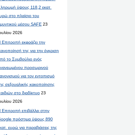
ληρωμή ύψους 118,2 εκατ.
υρώ στο πλαίσιο του
μυντικού μέσου SAFE
23
ουλίου 2026
 Επιτροπή εκφράζει την
κανοποίησή της για την έγκριση
πό το Συμβούλιο ενός
νανεωμένου προσωρινού
ανονισμού για τον εντοπισμό
ης σεξουαλικής κακοποίησης
αιδιών στο διαδίκτυο
23
ουλίου 2026
 Επιτροπή επιβάλλει στην
oogle πρόστιμα ύψους 890
κατ. ευρώ για παραβιάσεις της