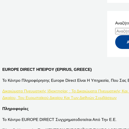
Αναζήτη
EUROPE DIRECT ΗΠΕΙΡΟΥ (EPIRUS, GREECE)
Το Κέντρο Πληροφόρησης Europe Direct Είναι Η Υπηρεσία, Που Σας 
Δικαιώματα Πνευματικής Ιδιοκτησίας : Τα Δικαιώματα Πνευματικής Και
Δικαίου, Του Ευρωπαϊκού Δικαίου Και Των Διεθνών Συμβάσεων
Πληροφορίες
Το Κέντρο EUROPE DIRECT Συγχρηματοδοτείται Από Την Ε.Ε.