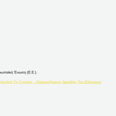
ρωπαϊκή Ένωση (Ε.Ε.).
ται Από Τις Σχετικές – Εφαρμοζόμενες Διατάξεις Του Ελληνικού