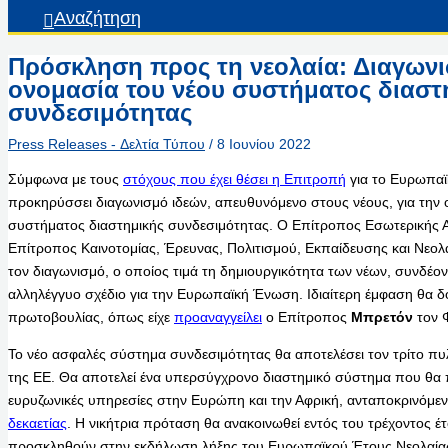
Αναζήτηση
Πρόσκληση προς τη νεολαία: Διαγωνι
ονομασία του νέου συστήματος διαστ
συνδεσιμότητας
Press Releases - Δελτία Τύπου
/
8 Ιουνίου 2022
Σύμφωνα με τους
στόχους που έχει θέσει η Επιτροπή
για το Ευρωπαϊ
προκηρύσσει διαγωνισμό ιδεών, απευθυνόμενο στους νέους, για την
συστήματος διαστημικής συνδεσιμότητας. Ο Επίτροπος Εσωτερικής Α
Επίτροπος Καινοτομίας, Έρευνας, Πολιτισμού, Εκπαίδευσης και Νεολ
τον διαγωνισμό, ο οποίος τιμά τη δημιουργικότητα των νέων, συνδέον
αλληλέγγυο σχέδιο για την Ευρωπαϊκή Ένωση. Ιδιαίτερη έμφαση θα δο
πρωτοβουλίας, όπως είχε
προαναγγείλει
ο Επίτροπος
Μπρετόν
τον 
Το νέο ασφαλές σύστημα συνδεσιμότητας θα αποτελέσει τον τρίτο π
της ΕΕ. Θα αποτελεί ένα υπερσύγχρονο διαστημικό σύστημα που θα π
ευρυζωνικές υπηρεσίες στην Ευρώπη και την Αφρική, ανταποκρινόμε
δεκαετίας
. Η νικήτρια πρόταση θα ανακοινωθεί εντός του τρέχοντος έτου
προσκληθούν στην εκδήλωση λήξης του Ευρωπαϊκού Έτους Νεολαίας,