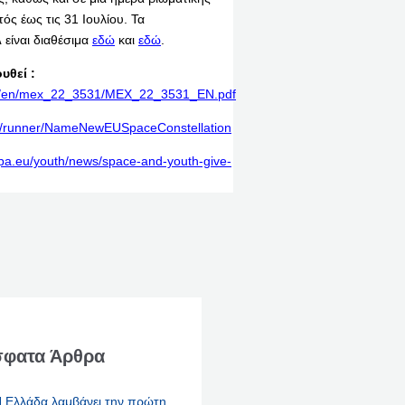
ός έως τις 31 Ιουλίου. Τα
λ
είναι διαθέσιμα
εδώ
και
εδώ
.
υθεί :
rint/en/mex_22_3531/MEX_22_3531_EN.pdf
ey/runner/NameNewEUSpaceConstellation
opa.eu/youth/news/space-and-youth-give-
φατα Άρθρα
 Ελλάδα λαμβάνει την πρώτη