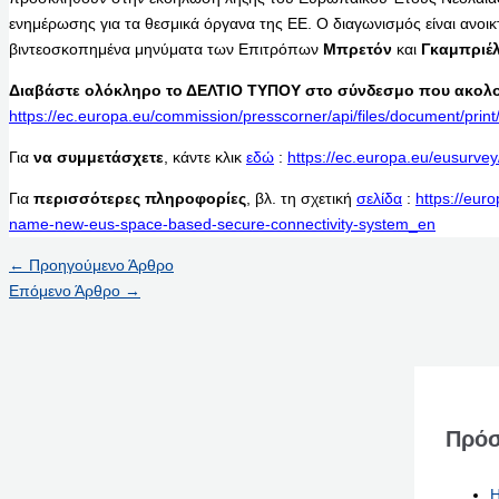
ενημέρωσης για τα θεσμικά όργανα της ΕΕ. Ο διαγωνισμός είναι ανοικτ
βιντεοσκοπημένα μηνύματα των Επιτρόπων
Μπρετόν
και
Γκαμπριέ
Διαβάστε ολόκληρο το ΔΕΛΤΙΟ ΤΥΠΟΥ στο σύνδεσμο που ακολο
https://ec.europa.eu/commission/presscorner/api/files/document/p
Για
να συμμετάσχετε
, κάντε κλικ
εδώ
:
https://ec.europa.eu/eusurv
Για
περισσότερες πληροφορίες
, βλ. τη σχετική
σελίδα
:
https://eur
name-new-eus-space-based-secure-connectivity-system_en
←
Προηγούμενο Άρθρο
Επόμενο Άρθρο
→
Πρόσ
Η