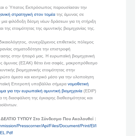
και ο Ύπατος Εκπρόσωπος παρουσίασαν την
νική στρατηγική στον τομέα
της άμυνας σε
ν μια φιλόδοξη δέσμη νέων δράσεων για τη στήριξη
αι της ετοιμότητας της αμυντικής βιομηχανίας της.
δικαιολόγητος, συνεχιζόμενος επιθετικός πόλεμος
κρανίας σηματοδότησε την επιστροφή
ασης στην ήπειρό μας. Η ευρωπαϊκή βιομηχανική
ης άμυνας (ΕΣΑΚ) θέτει ένα σαφές, μακροπρόθεσμο
μυντικής βιομηχανικής ετοιμότητας στην
ώτο άμεσο και κεντρικό μέσο για την υλοποίηση
ωπαϊκή Επιτροπή υποβάλλει σήμερα
νομοθετική
μα για την ευρωπαϊκή αμυντική βιομηχανία
(EDIP)
ια τη διασφάλιση της έγκαιρης διαθεσιμότητας και
ροϊόντων.
 ΔΕΛΤΙΟ ΤΥΠΟΥ Στο Σύνδεσμο Που Ακολουθεί :
mission
/
Presscorner
/
Api
/
Files
/
Document
/
Print
/
El
/
I
EL
.
Pdf