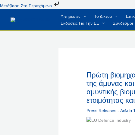
Μετάβαση
Μετάβαση Στο Περιεχόμενο
Στο
Υπηρεσίες
Το Δίκτυο
Επικ
Περιεχόμενο
Εκδόσεις Για Την ΕΕ
Σύνδεσμοι
Πρώτη βιομηχα
της άμυνας κα
αμυντικής βιομ
ετοιμότητας κ
Press Releases - Δελτία