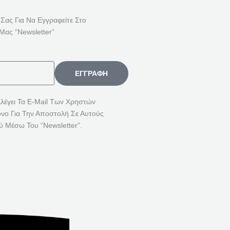
Ή
Τ
 Σας Για Να Εγγραφείτε Στο
Η
Μας “Newsletter”
Σ
Η
Γ
ΕΓΓΡΑΦΉ
Ι
Α
λλέγει Τα E-Mail Των Χρηστών
όνο Για Την Αποστολή Σε Αυτούς
:
ύ Μέσω Του “Newsletter”.