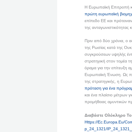
Η Ευρωπαϊκή Επιτροπή 
πρώτη ευρωπαϊκή βιομηχα
επίπεδο ΕΕ και πρότεινα
της ανταγωνιστικότητας κ
Πριν από δύο χρόνια, ο α
της Ρωσίας κατά της Ου
συγκρούσεων υψηλής έντ
στρατηγική στον τομέα τ
όραμα για την επίτευξη α
Ευρωπαϊκή Ένωση. Ως πρ
της στρατηγικής, η Ευρ
πρόταση για ένα πρόγραμ
και ένα πλαίσιο μέτρων γ
προμήθειας αμυντικών π
Διαβάστε Ολόκληρο Το
Https
://
Ec
.
Europa
.
Eu
/
Com
P
_24_1321/
IP
_24_1321_