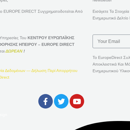
ρίες
Newsletter
ρο EUROPE DIRECT Συγχρηματοδοτείται Από
Εισάγετε Τα Στοιχεία
Ενημερωτικό Δελτίο 
Email
 Υπηρεσίες Του
ΚΕΝΤΡΟΥ ΕΥΡΩΠΑΪΚΗΣ
ΟΡΗΣΗΣ ΗΠΕΙΡΟΥ – EUROPE DIRECT
ται
ΔΩΡΕΑΝ
!
Το EuropeDirect Συ
Αποκλειστικά Και Μ
ία Δεδομένων — Δήλωση Περί Απορρήτου
Ενημερωτικού Υλικο
irect
F
T
Y
A
W
O
C
I
U
sign
E
T
T
B
T
U