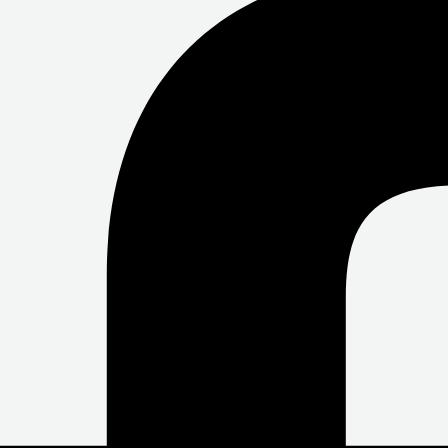
O
E
B
O
R
E
K
-
F