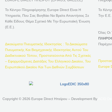
EUROPE DIRECT ΗΠΕΙΡΟΥ (EPIRUS, GREECE)
Πληροφο
Το Κέντρο Πληροφόρησης Europe Direct Είναι Η
Το Κέντ
Υπηρεσία, Που Σας Βοηθάει Να Βρείτε Απαντήσεις Σε
Την Ε.Ε.
Κάθε Είδους Θέμα Σχετικό Με Την Ευρωπαϊκή Ένωση
(Ε.Ε.).
Όλες Οι
ΠΛΗΡΟΦ
Δικαιώματα Πνευματικής Ιδιοκτησίας : Τα Δικαιώματα
Παρέχον
Πνευματικής Και Βιομηχανικής Ιδιοκτησίας Αυτού Του
Διαδικτυακού Τόπου, Προστατεύονται Από Τις Σχετικές
Προστασ
– Εφαρμοζόμενες Διατάξεις Του Ελληνικού Δικαίου, Του
Europe D
Ευρωπαϊκού Δικαίου Και Των Διεθνών Συμβάσεων
Copyright ©
2026
Europe Direct Ηπείρου – Development By
ACID De