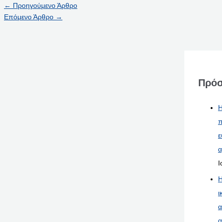
←
Προηγούμενο Άρθρο
Επόμενο Άρθρο
→
Πρόσ
Η
π
ε
α
Ι
Η
ι
α
α