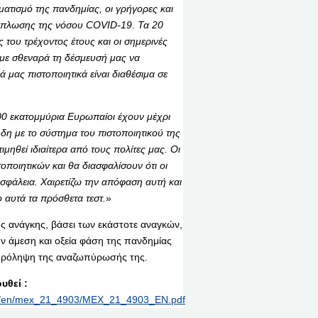
ρματισμό της πανδημίας, οι γρήγορες και
εξάπλωσης της νόσου
COVID
-19. Τα 20
 του τρέχοντος έτους και οι σημερινές
υμε σθεναρά τη δέσμευσή μας να
ά μας πιστοποιητικά είναι διαθέσιμα σε
0 εκατομμύρια Ευρωπαίοι έχουν μέχρι
δη με το σύστημα του πιστοποιητικού της
ιμηθεί ιδιαίτερα από τους πολίτες μας. Οι
ποιητικών και θα διασφαλίσουν ότι οι
σφάλεια. Χαιρετίζω την απόφαση αυτή και
 αυτά τα πρόσθετα τεστ.
»
ς ανάγκης, βάσει των εκάστοτε αναγκών,
ν άμεση και οξεία φάση της πανδημίας
 πρόληψη της αναζωπύρωσής της.
υθεί :
rint/en/mex_21_4903/MEX_21_4903_EN.pdf