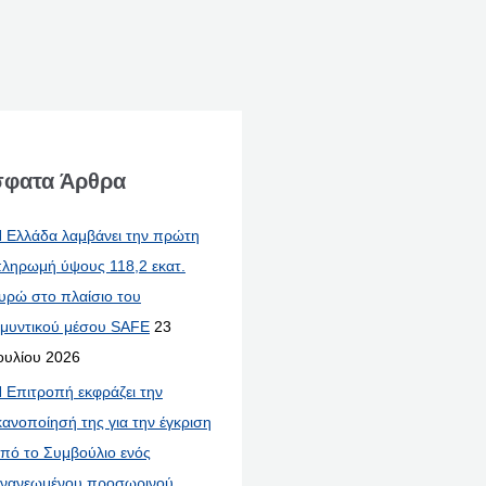
φατα Άρθρα
 Ελλάδα λαμβάνει την πρώτη
ληρωμή ύψους 118,2 εκατ.
υρώ στο πλαίσιο του
μυντικού μέσου SAFE
23
ουλίου 2026
 Επιτροπή εκφράζει την
κανοποίησή της για την έγκριση
πό το Συμβούλιο ενός
νανεωμένου προσωρινού