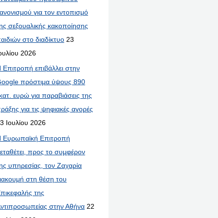
ανονισμού για τον εντοπισμό
ης σεξουαλικής κακοποίησης
αιδιών στο διαδίκτυο
23
ουλίου 2026
 Επιτροπή επιβάλλει στην
oogle πρόστιμα ύψους 890
κατ. ευρώ για παραβιάσεις της
ράξης για τις ψηφιακές αγορές
3 Ιουλίου 2026
 Ευρωπαϊκή Επιτροπή
εταθέτει, προς το συμφέρον
ης υπηρεσίας, τον Ζαχαρία
ιακουμή στη θέση του
πικεφαλής της
ντιπροσωπείας στην Αθήνα
22