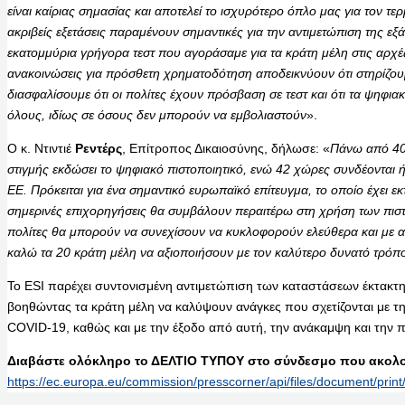
είναι καίριας σημασίας και αποτελεί το ισχυρότερο όπλο μας για τον τε
ακριβείς εξετάσεις παραμένουν σημαντικές για την αντιμετώπιση της 
εκατομμύρια γρήγορα τεστ που αγοράσαμε για τα κράτη μέλη στις αρχές
ανακοινώσεις για πρόσθετη χρηματοδότηση αποδεικνύουν ότι στηρίζο
διασφαλίσουμε ότι οι πολίτες έχουν πρόσβαση σε τεστ και ότι τα ψηφιακ
όλους, ιδίως σε όσους δεν μπορούν να εμβολιαστούν
».
Ο κ. Ντιντιέ
Ρεντέρς
, Επίτροπος Δικαιοσύνης, δήλωσε: «
Πάνω από 40
στιγμής εκδώσει το ψηφιακό πιστοποιητικό, ενώ 42 χώρες συνδέονται ή
ΕΕ. Πρόκειται για ένα σημαντικό ευρωπαϊκό επίτευγμα, το οποίο έχει εκτ
σημερινές επιχορηγήσεις θα συμβάλουν περαιτέρω στη χρήση των πιστο
πολίτες θα μπορούν να συνεχίσουν να κυκλοφορούν ελεύθερα και με α
καλώ τα 20 κράτη μέλη να αξιοποιήσουν με τον καλύτερο δυνατό τρόπο
Το ESI παρέχει συντονισμένη αντιμετώπιση των καταστάσεων έκτακτη
βοηθώντας τα κράτη μέλη να καλύψουν ανάγκες που σχετίζονται με τη
COVID-19, καθώς και με την έξοδο από αυτή, την ανάκαμψη και την
Διαβάστε ολόκληρο το ΔΕΛΤΙΟ ΤΥΠΟΥ στο σύνδεσμο που ακολο
https://ec.europa.eu/commission/presscorner/api/files/document/p