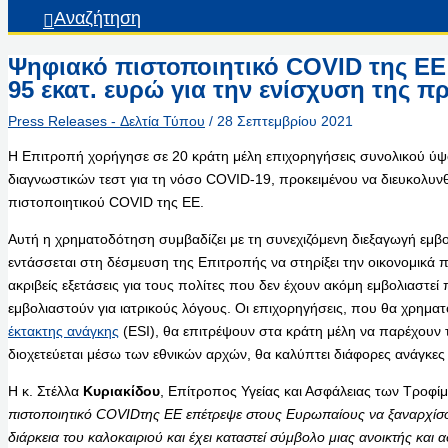
Αναζήτηση
Ψηφιακό πιστοποιητικό COVID της ΕΕ
95 εκατ. ευρώ για την ενίσχυση της 
Press Releases - Δελτία Τύπου
/
28 Σεπτεμβρίου 2021
Η Επιτροπή χορήγησε σε 20 κράτη μέλη επιχορηγήσεις συνολικού ύψο
διαγνωστικών τεστ για τη νόσο COVID-19, προκειμένου να διευκολυν
πιστοποιητικού COVID της ΕΕ.
Αυτή η χρηματοδότηση συμβαδίζει με τη συνεχιζόμενη διεξαγωγή εμβ
εντάσσεται στη δέσμευση της Επιτροπής να στηρίξει την οικονομικά
ακριβείς εξετάσεις για τους πολίτες που δεν έχουν ακόμη εμβολιαστε
εμβολιαστούν για ιατρικούς λόγους. Οι επιχορηγήσεις, που θα χρημ
έκτακτης ανάγκης
(ESI), θα επιτρέψουν στα κράτη μέλη να παρέχουν τ
διοχετεύεται μέσω των εθνικών αρχών, θα καλύπτει διάφορες ανάγκες
Η κ. Στέλλα
Κυριακίδου
, Επίτροπος Υγείας και Ασφάλειας των Τροφί
πιστοποιητικό
COVID
της ΕΕ επέτρεψε στους Ευρωπαίους να ξαναρχίσο
διάρκεια του καλοκαιριού και έχει καταστεί σύμβολο μιας ανοικτής κ