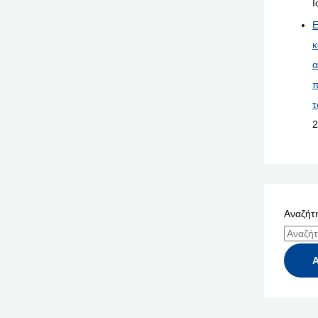
Ι
Ε
κ
α
π
τ
2
Αναζήτη