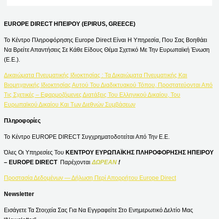
EUROPE DIRECT ΗΠΕΙΡΟΥ (EPIRUS, GREECE)
Το Κέντρο Πληροφόρησης Europe Direct Είναι Η Υπηρεσία, Που Σας Βοηθάει
Να Βρείτε Απαντήσεις Σε Κάθε Είδους Θέμα Σχετικό Με Την Ευρωπαϊκή Ένωση
(Ε.Ε.).
Δικαιώματα Πνευματικής Ιδιοκτησίας : Τα Δικαιώματα Πνευματικής Και
Βιομηχανικής Ιδιοκτησίας Αυτού Του Διαδικτυακού Τόπου, Προστατεύονται Από
Τις Σχετικές – Εφαρμοζόμενες Διατάξεις Του Ελληνικού Δικαίου, Του
Ευρωπαϊκού Δικαίου Και Των Διεθνών Συμβάσεων
Πληροφορίες
Το Κέντρο EUROPE DIRECT Συγχρηματοδοτείται Από Την Ε.Ε.
Όλες Οι Υπηρεσίες Του
ΚΕΝΤΡΟΥ ΕΥΡΩΠΑΪΚΗΣ ΠΛΗΡΟΦΟΡΗΣΗΣ ΗΠΕΙΡΟΥ
– EUROPE DIRECT
Παρέχονται
ΔΩΡΕΑΝ
!
Προστασία Δεδομένων — Δήλωση Περί Απορρήτου Europe Direct
Newsletter
Εισάγετε Τα Στοιχεία Σας Για Να Εγγραφείτε Στο Ενημερωτικό Δελτίο Μας