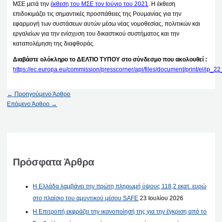
ΜΣΕ μετά την
έκθεση του ΜΣΕ τον Ιούνιο του 2021
. Η έκθεση
επιδοκιμάζει τις σημαντικές προσπάθειες της Ρουμανίας για την
εφαρμογή των συστάσεων αυτών μέσω νέας νομοθεσίας, πολιτικών και
εργαλείων για την ενίσχυση του δικαστικού συστήματος και την
καταπολέμηση της διαφθοράς.
Διαβάστε ολόκληρο το ΔΕΛΤΙΟ ΤΥΠΟΥ στο σύνδεσμο που ακολουθεί :
https://ec.europa.eu/commission/presscorner/api/files/document/print/el/ip
←
Προηγούμενο Άρθρο
Επόμενο Άρθρο
→
Πρόσφατα Άρθρα
Η Ελλάδα λαμβάνει την πρώτη πληρωμή ύψους 118,2 εκατ. ευρώ
στο πλαίσιο του αμυντικού μέσου SAFE
23 Ιουλίου 2026
Η Επιτροπή εκφράζει την ικανοποίησή της για την έγκριση από το