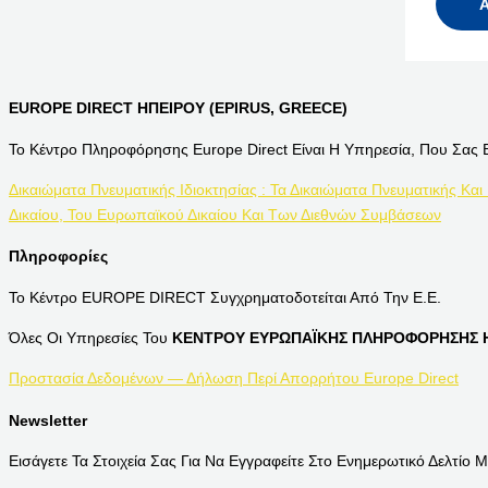
EUROPE DIRECT ΗΠΕΙΡΟΥ (EPIRUS, GREECE)
Το Κέντρο Πληροφόρησης Europe Direct Είναι Η Υπηρεσία, Που Σας 
Δικαιώματα Πνευματικής Ιδιοκτησίας : Τα Δικαιώματα Πνευματικής Και
Δικαίου, Του Ευρωπαϊκού Δικαίου Και Των Διεθνών Συμβάσεων
Πληροφορίες
Το Κέντρο EUROPE DIRECT Συγχρηματοδοτείται Από Την Ε.Ε.
Όλες Οι Υπηρεσίες Του
ΚΕΝΤΡΟΥ ΕΥΡΩΠΑΪΚΗΣ ΠΛΗΡΟΦΟΡΗΣΗΣ Η
Προστασία Δεδομένων — Δήλωση Περί Απορρήτου Europe Direct
Newsletter
Εισάγετε Τα Στοιχεία Σας Για Να Εγγραφείτε Στο Ενημερωτικό Δελτίο Μ