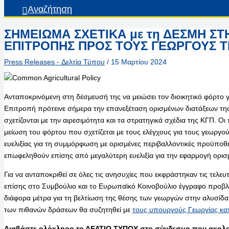
Αναζήτηση
ΣΗΜΕΙΩΜΑ ΣΧΕΤΙΚΑ με τη ΔΕΣΜΗ ΣΤ
ΕΠΙΤΡΟΠΗΣ ΠΡΟΣ ΤΟΥΣ ΓΕΩΡΓΟΥΣ Τ
Press Releases - Δελτία Τύπου
/
15 Μαρτίου 2024
Ανταποκρινόμενη στη δέσμευσή της να μειώσει τον διοικητικό φόρτο 
Επιτροπή πρότεινε σήμερα την επανεξέταση ορισμένων διατάξεων της
σχετίζονται με την αιρεσιμότητα και τα στρατηγικά σχέδια της ΚΓΠ. 
μείωση του φόρτου που σχετίζεται με τους ελέγχους για τους γεωργο
ευελιξίας για τη συμμόρφωση με ορισμένες περιβαλλοντικές προϋποθέσ
επωφεληθούν επίσης από μεγαλύτερη ευελιξία για την εφαρμογή ορ
Για να ανταποκριθεί σε όλες τις ανησυχίες που εκφράστηκαν τις τελε
επίσης στο Συμβούλιο και το Ευρωπαϊκό Κοινοβούλιο έγγραφο προβλ
διάφορα μέτρα για τη βελτίωση της θέσης των γεωργών στην αλυσίδ
των πιθανών δράσεων θα συζητηθεί με
τους υπουργούς Γεωργίας κα
Διαβάστε ολόκληρο το ΔΕΛΤΙΟ ΤΥΠΟΥ στο σύνδεσμο που ακολο