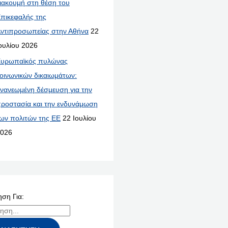
ιακουμή στη θέση του
πικεφαλής της
ντιπροσωπείας στην Αθήνα
22
ουλίου 2026
υρωπαϊκός πυλώνας
οινωνικών δικαιωμάτων:
νανεωμένη δέσμευση για την
ροστασία και την ενδυνάμωση
ων πολιτών της ΕΕ
22 Ιουλίου
026
ση Για: