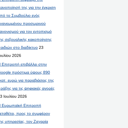
κανοποίησή της για την έγκριση
πό το Συμβούλιο ενός
νανεωμένου προσωρινού
ανονισμού για τον εντοπισμό
ης σεξουαλικής κακοποίησης
αιδιών στο διαδίκτυο
23
ουλίου 2026
 Επιτροπή επιβάλλει στην
oogle πρόστιμα ύψους 890
κατ. ευρώ για παραβιάσεις της
ράξης για τις ψηφιακές αγορές
3 Ιουλίου 2026
 Ευρωπαϊκή Επιτροπή
εταθέτει, προς το συμφέρον
ης υπηρεσίας, τον Ζαχαρία