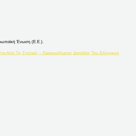
ρωπαϊκή Ένωση (Ε.Ε.).
ται Από Τις Σχετικές – Εφαρμοζόμενες Διατάξεις Του Ελληνικού