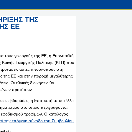
ΗΡΙΞΗΣ ΤΗΣ
ΗΣ ΕΕ
για τους γεωργούς της ΕΕ, η Ευρωπαϊκή
 Κοινής Γεωργικής Πολιτικής (ΚΓΠ) που
Οι προτάσεις αυτές αποσκοπούν στη
ύς της ΕΕ και στην παροχή μεγαλύτερης
εις. Οι εθνικές διοικήσεις θα
ισμένων προτύπων.
υταίες εβδομάδες, η Επιτροπή αποστέλλει
ηματισμού στο οποίο περιγράφονται
α εφοδιασμού τροφίμων. Ο κατάλογος
τά την επόμενη σύνοδο του Συμβουλίου
.
υθεί :