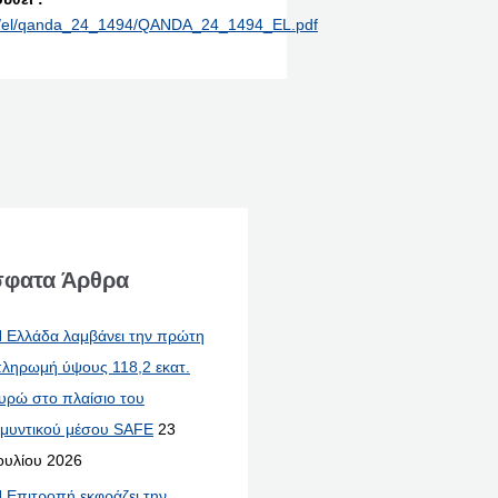
rint/el/qanda_24_1494/QANDA_24_1494_EL.pdf
φατα Άρθρα
 Ελλάδα λαμβάνει την πρώτη
ληρωμή ύψους 118,2 εκατ.
υρώ στο πλαίσιο του
μυντικού μέσου SAFE
23
ουλίου 2026
 Επιτροπή εκφράζει την