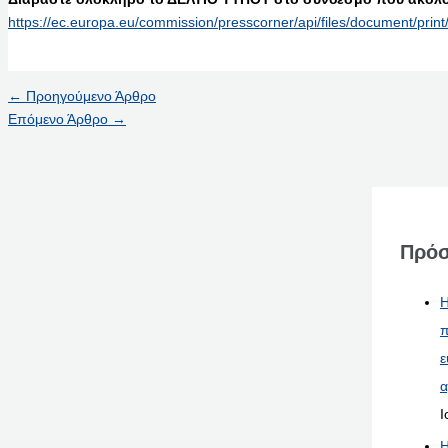
https://ec.europa.eu/commission/presscorner/api/files/document/p
←
Προηγούμενο Άρθρο
Επόμενο Άρθρο
→
Πρόσ
Η
π
ε
α
Ι
Η