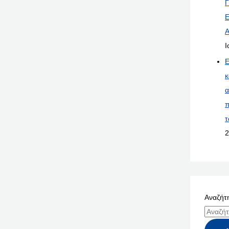
Γ
Ε
Α
Ι
Ε
κ
α
π
τ
2
Αναζήτη