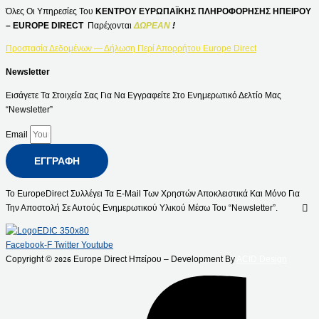
Όλες Οι Υπηρεσίες Του
ΚΕΝΤΡΟΥ ΕΥΡΩΠΑΪΚΗΣ ΠΛΗΡΟΦΟΡΗΣΗΣ ΗΠΕΙΡΟΥ
– EUROPE DIRECT
Παρέχονται
ΔΩΡΕΑΝ
!
Προστασία Δεδομένων — Δήλωση Περί Απορρήτου Europe Direct
Newsletter
Εισάγετε Τα Στοιχεία Σας Για Να Εγγραφείτε Στο Ενημερωτικό Δελτίο Μας
“Newsletter”
Email
ΕΓΓΡΑΦΉ
Το EuropeDirect Συλλέγει Τα E-Mail Των Χρηστών Αποκλειστικά Και Μόνο Για
Την Αποστολή Σε Αυτούς Ενημερωτικού Υλικού Μέσω Του “Newsletter”.
Facebook-F
Twitter
Youtube
Copyright ©
Europe Direct Ηπείρου – Development By
ACID Design
2026