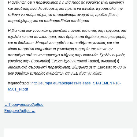
Η αντίληψη ότι η παρενόχληση ή η βία προς τις γυναίκες είναι κανονική
και αποδεκτή είναι λανθασμένη και πρέπει να αλλάξει. Έχουμε όλοι την
ευθύνη να πούμε «όχι», να απορρίψουμε ανοιχτά τις πράξεις βίας ή
παρενόχλησης και να σταθούμε δίπλα στα θύματα.
Η βία κατά των γυναικών εμφανίζεται παντού: στο σπίτι, στην εργασία, στα
σχολεία και στα πανεπιστήμια, στον δρόμο, στα δημόσια μέσα μεταφοράς
και το διαδίκτυο. Μπορεί να συμβεί σε οποιαδήποτε γυναίκα, και κάτι
τέτοιο μπορεί να επηρεάσει τη γενικότερη ευημερία της και να την
αποτρέψει από το να συμμετέχει πλήρως στην κοινωνία. Σχεδόν οι μισές
γυναίκες στην Ευρωπαϊκή Ένωση έχουν υποστεί λεκτική, σωματική ή
διαδικτυακή σεξουαλική παρενόχληση. Σύμφωνα με τη Eurostat, το 80 %
των θυμάτων εμπορίας ανθρώπων στην ΕΕ είναι γυναίκες.
περισσότερα :
http://europa.eu/rapid/press-release_STATEMENT-18-
6501_el.pdf
←
Προηγούμενο Άρθρο
Επόμενο Άρθρο
→