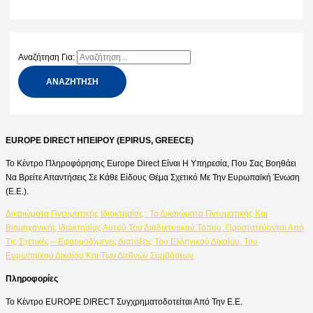
Αναζήτηση Για:
EUROPE DIRECT ΗΠΕΙΡΟΥ (EPIRUS, GREECE)
Το Κέντρο Πληροφόρησης Europe Direct Είναι Η Υπηρεσία, Που Σας Βοηθάει
Να Βρείτε Απαντήσεις Σε Κάθε Είδους Θέμα Σχετικό Με Την Ευρωπαϊκή Ένωση
(Ε.Ε.).
Δικαιώματα Πνευματικής Ιδιοκτησίας : Τα Δικαιώματα Πνευματικής Και
Βιομηχανικής Ιδιοκτησίας Αυτού Του Διαδικτυακού Τόπου, Προστατεύονται Από
Τις Σχετικές – Εφαρμοζόμενες Διατάξεις Του Ελληνικού Δικαίου, Του
Ευρωπαϊκού Δικαίου Και Των Διεθνών Συμβάσεων
Πληροφορίες
Το Κέντρο EUROPE DIRECT Συγχρηματοδοτείται Από Την Ε.Ε.