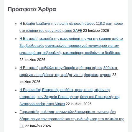
Πρόσφατα Άρθρα
Η Ελλάδα λαμβάνει την πρώτη πληρωμή ύψους 118,2 εκατ. ευρώ
στο πλαίσιο του αμυντικού μέσου SAFE
23 Ιουλίου 2026
Η Επιτροπή εκφράζει την ικανοποίησή της για την έγκριση από το
Συμβούλιο ενός ανανεωμένου προσωρινού κανονισμού για τον
εντοπισμό της σεξουαλικής κακοποίησης παιδιών στο διαδίκτυο
23 Ιουλίου 2026
Η Επιτροπή επιβάλλει στην Google πρόστιμα ύψους 890 εκατ.
ευρώ για παραβιάσεις της πράξης για τις ψηφιακές αγορές
23
Ιουλίου 2026
Η Ευρωπαϊκή Επιτροπή μεταθέτει, προς το συμφέρον της
υπηρεσίας, τον Ζαχαρία Γιακουμή στη θέση του Επικεφαλής της
Αντιπροσωπείας στην Αθήνα
22 Ιουλίου 2026
Ευρωπαϊκός πυλώνας κοινωνικών δικαιωμάτων: ανανεωμένη
δέσμευση για την προστασία και την ενδυνάμωση των πολιτών της
ΕΕ
22 Ιουλίου 2026