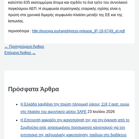
καλύπτει 635 εκατομμύρια άτομα και σχεδόν το ένα τρίτο του συνολικού
παγκόσμιου ΑΕΠ. Η συμφωνία στρατηγικής εταιρικής σχέσης είναι η
πρώτη στα χρονικά διμερής συμφωνία-πλαίσιο μεταξύ της ΕΕ και της
Ιαπωνίας.
περισσότερα :
http://europa.eu/rapid/press-release_IP-18-6749_el.pdf
←
Προηγούμενο Άρθρο
Επόμενο Άρθρο
→
Πρόσφατα Άρθρα
Η Ελλάδα λαμβάνει την πρώτη πληρωμή ύψους 118,2 εκατ. ευρώ
στο πλαίσιο του αμυντικού μέσου SAFE
23 Ιουλίου 2026
Η Επιτροπή εκφράζει την ικανοποίησή της για την έγκριση από το
Συμβούλιο ενός ανανεωμένου προσωρινού κανονισμού για τον
εντοπισμό της σεξουαλικής κακοποίησης παιδιών στο διαδίκτυο