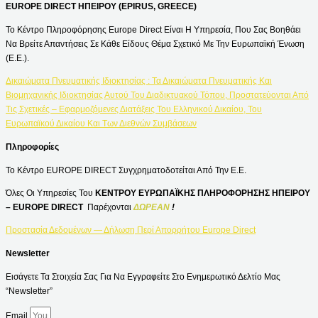
EUROPE DIRECT ΗΠΕΙΡΟΥ (EPIRUS, GREECE)
Το Κέντρο Πληροφόρησης Europe Direct Είναι Η Υπηρεσία, Που Σας Βοηθάει
Να Βρείτε Απαντήσεις Σε Κάθε Είδους Θέμα Σχετικό Με Την Ευρωπαϊκή Ένωση
(Ε.Ε.).
Δικαιώματα Πνευματικής Ιδιοκτησίας : Τα Δικαιώματα Πνευματικής Και
Βιομηχανικής Ιδιοκτησίας Αυτού Του Διαδικτυακού Τόπου, Προστατεύονται Από
Τις Σχετικές – Εφαρμοζόμενες Διατάξεις Του Ελληνικού Δικαίου, Του
Ευρωπαϊκού Δικαίου Και Των Διεθνών Συμβάσεων
Πληροφορίες
Το Κέντρο EUROPE DIRECT Συγχρηματοδοτείται Από Την Ε.Ε.
Όλες Οι Υπηρεσίες Του
ΚΕΝΤΡΟΥ ΕΥΡΩΠΑΪΚΗΣ ΠΛΗΡΟΦΟΡΗΣΗΣ ΗΠΕΙΡΟΥ
– EUROPE DIRECT
Παρέχονται
ΔΩΡΕΑΝ
!
Προστασία Δεδομένων — Δήλωση Περί Απορρήτου Europe Direct
Newsletter
Εισάγετε Τα Στοιχεία Σας Για Να Εγγραφείτε Στο Ενημερωτικό Δελτίο Μας
“Newsletter”
Email