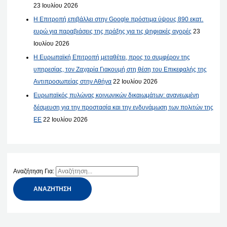
23 Ιουλίου 2026
Η Επιτροπή επιβάλλει στην Google πρόστιμα ύψους 890 εκατ.
ευρώ για παραβιάσεις της πράξης για τις ψηφιακές αγορές
23
Ιουλίου 2026
Η Ευρωπαϊκή Επιτροπή μεταθέτει, προς το συμφέρον της
υπηρεσίας, τον Ζαχαρία Γιακουμή στη θέση του Επικεφαλής της
Αντιπροσωπείας στην Αθήνα
22 Ιουλίου 2026
Ευρωπαϊκός πυλώνας κοινωνικών δικαιωμάτων: ανανεωμένη
δέσμευση για την προστασία και την ενδυνάμωση των πολιτών της
ΕΕ
22 Ιουλίου 2026
Αναζήτηση Για: