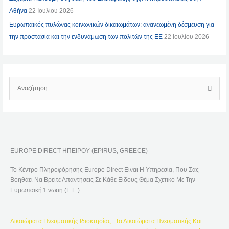
Αθήνα
22 Ιουλίου 2026
Ευρωπαϊκός πυλώνας κοινωνικών δικαιωμάτων: ανανεωμένη δέσμευση για
την προστασία και την ενδυνάμωση των πολιτών της ΕΕ
22 Ιουλίου 2026
Α
Ν
Α
Ζ
Ή
EUROPE DIRECT ΗΠΕΙΡΟΥ (EPIRUS, GREECE)
Τ
Η
Το Κέντρο Πληροφόρησης Europe Direct Είναι Η Υπηρεσία, Που Σας
Σ
Βοηθάει Να Βρείτε Απαντήσεις Σε Κάθε Είδους Θέμα Σχετικό Με Την
Η
Ευρωπαϊκή Ένωση (Ε.Ε.).
Γ
Ι
Δικαιώματα Πνευματικής Ιδιοκτησίας : Τα Δικαιώματα Πνευματικής Και
Α