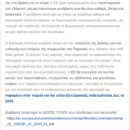
της στη δράση για το κλίμα.
Η ΕΕ είναι προσηλωμένη στην
προετοιμασία
του εδάφους για μια παγκόσμια μετάβαση που θα είναι καθαρή, δίκαιη και
ανθεκτική.
Η μετάβαση αυτή έχει ως στόχο να παράσχει καθαρή και
οικονομικά προσιτή ενέργεια, να δημιουργήσει επιχειρηματικές ευκαιρίες, να
τονώσει την ανάπτυξη, να ενισχύσει τη βιομηχανική ανταγωνιστικότητα και
να μην αφήσει κανέναν στο περιθώριο.
Η διάσκεψη αποτελεί κομβική στιγμή για την
ενίσχυση της δράσης για την
επίτευξη των στόχων της συμφωνίας του Παρισιού
που τέθηκαν πριν από
δέκα χρόνια. Σε αυτούς τους καιρούς, είναι σημαντικό να εμφανιστούμε στο
πολυμερές σύστημα και στους εταίρους μας σε ολόκληρο τον κόσμο, ιδίως
στα μικρά νησιά και στις λιγότερο ανεπτυγμένες χώρες που πλήττονται
περισσότερο από την κλιματική αλλαγή. Η
ΕΕ θα συνεχίσει να ηγείται
αυτών των προσπαθειών, ενεργώντας ως αξιόπιστος και φιλόδοξος
εταίρος
που παράγει αποτελέσματα στο εσωτερικό, προωθεί τη συνεργασία
και την απαλλαγή από τις ανθρακούχες εκπομπές στο εξωτερικό και
παραμένει στην πορεία για την επίτευξη κλιματικής ουδετερότητας έως το
2050.
Διαβάστε ολόκληρο το ΔΕΛΤΙΟ ΤΥΠΟΥ στο σύνδεσμο που ακολουθεί
:
https://ec.europa.eu/commission/presscorner/api/files/document/print/el/ip
_25_2585/IP_25_2585_EL.pdf