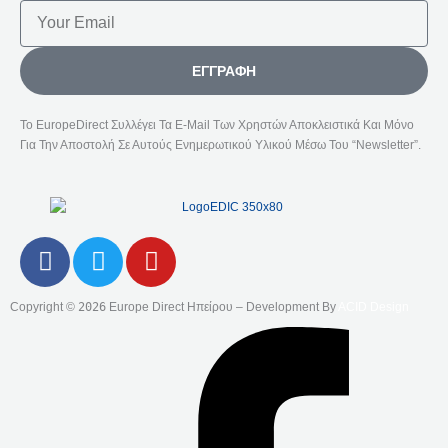
Email
ΕΓΓΡΑΦΉ
Το EuropeDirect Συλλέγει Τα E-Mail Των Χρηστών Αποκλειστικά Και Μόνο
Για Την Αποστολή Σε Αυτούς Ενημερωτικού Υλικού Μέσω Του “Newsletter”.
F
T
Y
A
W
O
C
I
U
Copyright ©
2026
Europe Direct Ηπείρου – Development By
ACID Design
E
T
T
B
T
U
O
E
B
O
R
E
K
-