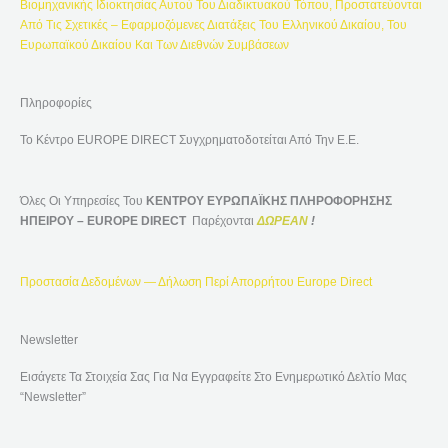
Βιομηχανικής Ιδιοκτησίας Αυτού Του Διαδικτυακού Τόπου, Προστατεύονται
:
Από Τις Σχετικές – Εφαρμοζόμενες Διατάξεις Του Ελληνικού Δικαίου, Του
Ευρωπαϊκού Δικαίου Και Των Διεθνών Συμβάσεων
Πληροφορίες
Το Κέντρο EUROPE DIRECT Συγχρηματοδοτείται Από Την Ε.Ε.
Όλες Οι Υπηρεσίες Του
ΚΕΝΤΡΟΥ ΕΥΡΩΠΑΪΚΗΣ ΠΛΗΡΟΦΟΡΗΣΗΣ
ΗΠΕΙΡΟΥ – EUROPE DIRECT
Παρέχονται
ΔΩΡΕΑΝ
!
Προστασία Δεδομένων — Δήλωση Περί Απορρήτου Europe Direct
Newsletter
Εισάγετε Τα Στοιχεία Σας Για Να Εγγραφείτε Στο Ενημερωτικό Δελτίο Μας
“Newsletter”