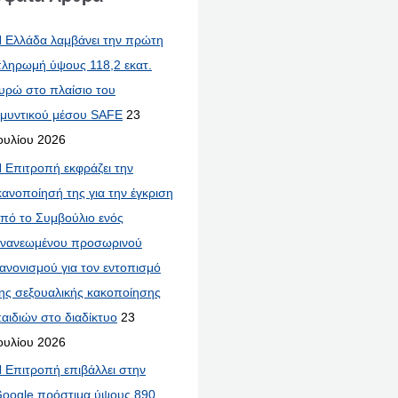
 Ελλάδα λαμβάνει την πρώτη
ληρωμή ύψους 118,2 εκατ.
υρώ στο πλαίσιο του
μυντικού μέσου SAFE
23
ουλίου 2026
 Επιτροπή εκφράζει την
κανοποίησή της για την έγκριση
πό το Συμβούλιο ενός
νανεωμένου προσωρινού
ανονισμού για τον εντοπισμό
ης σεξουαλικής κακοποίησης
αιδιών στο διαδίκτυο
23
ουλίου 2026
 Επιτροπή επιβάλλει στην
oogle πρόστιμα ύψους 890