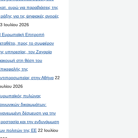
κατ. ευρώ για παραβιάσεις της
ράξης για τις ψηφιακές αγορές
3 Ιουλίου 2026
 Ευρωπαϊκή Επιτροπή
εταθέτει, προς το συμφέρον
ης υπηρεσίας, τον Ζαχαρία
ιακουμή στη θέση του
πικεφαλής της
ντιπροσωπείας στην Αθήνα
22
ουλίου 2026
υρωπαϊκός πυλώνας
οινωνικών δικαιωμάτων:
νανεωμένη δέσμευση για την
ροστασία και την ενδυνάμωση
ων πολιτών της ΕΕ
22 Ιουλίου