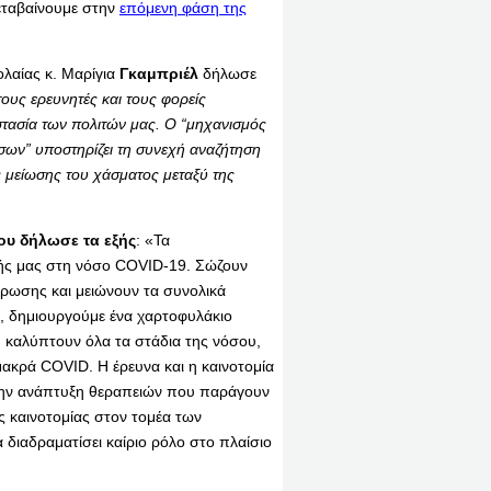
εταβαίνουμε στην
επόμενη φάση της
ολαίας κ. Μαρίγια
Γκαμπριέλ
δήλωσε
υς ερευνητές και τους φορείς
οστασία των πολιτών μας. Ο “μηχανισμός
ων” υποστηρίζει τη συνεχή αναζήτηση
ς μείωσης του χάσματος μεταξύ της
ου
δήλωσε τα εξής
: «Τα
ής μας στη νόσο COVID-19. Σώζουν
ρρωσης και μειώνουν τα συνολικά
, δημιουργούμε ένα χαρτοφυλάκιο
 καλύπτουν όλα τα στάδια της νόσου,
κρά COVID. Η έρευνα και η καινοτομία
 την ανάπτυξη θεραπειών που παράγουν
ς καινοτομίας στον τομέα των
διαδραματίσει καίριο ρόλο στο πλαίσιο