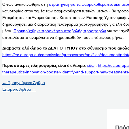
Όπως ανακοινώθηκε στη
στρατηγική για τα φαρμακοθεραπευτικά μέσ
καινοτομίας στον τομέα των φαρμακοθεραπευτικών μέσων» θα τροφοδ
Ετοιμότητας και Αντιμετώπισης Καταστάσεων Έκτακτης Υγειονομικής
δημιουργήσει μια διαδραστική πλατφόρμα χαρτογράφησης για ελπιδ
μέσα.
Προκηρύχθηκε πρόσκληση υποβολής προσφορών
για τον σχε
αποτελέσματα αναμένεται να δημοσιευθούν τους επόμενους μήνες.
Διαβάστε ολόκληρο το ΔΕΛΤΙΟ ΤΥΠΟΥ στο σύνδεσμο που ακολο
https://ec.europa.eu/commission/presscorner/api/files/document/p
Περισσότερες πληροφορίες
είναι διαθέσιμες
εδώ
:
https://ec.europ
therapeutics-innovation-booster-identify-and-support-new-treatmen
←
Προηγούμενο Άρθρο
Επόμενο Άρθρο
→
Πρόσ