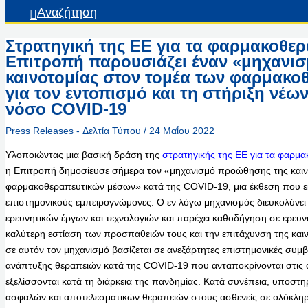
Αναζήτηση
Στρατηγική της ΕΕ για τα φαρμακοθερ
Επιτροπή παρουσιάζει έναν «μηχανι
καινοτομίας στον τομέα των φαρμακο
για τον εντοπισμό και τη στήριξη νέω
νόσο COVID-19
Press Releases - Δελτία Τύπου
/
24 Μαΐου 2022
Υλοποιώντας μια βασική δράση της
στρατηγικής της ΕΕ για τα φαρμ
η Επιτροπή δημοσίευσε σήμερα τον «μηχανισμό προώθησης της καιν
φαρμακοθεραπευτικών μέσων» κατά της COVID-19, μια έκθεση που 
επιστημονικούς εμπειρογνώμονες. Ο εν λόγω μηχανισμός διευκολύνε
ερευνητικών έργων και τεχνολογιών και παρέχει καθοδήγηση σε ερευνητ
καλύτερη εστίαση των προσπαθειών τους και την επιτάχυνση της και
σε αυτόν τον μηχανισμό βασίζεται σε ανεξάρτητες επιστημονικές συμβ
ανάπτυξης θεραπειών κατά της COVID-19 που ανταποκρίνονται στις
εξελίσσονται κατά τη διάρκεια της πανδημίας. Κατά συνέπεια, υποστη
ασφαλών και αποτελεσματικών θεραπειών στους ασθενείς σε ολόκληρ