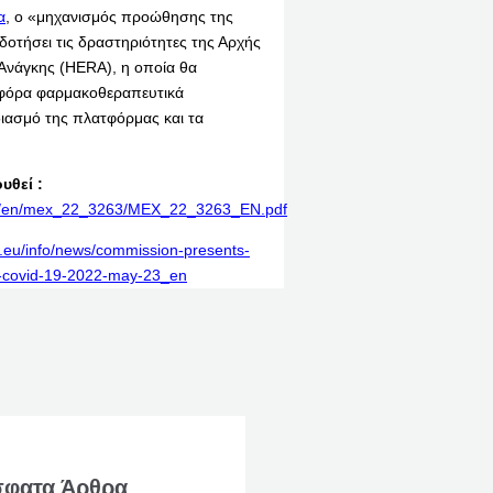
α
, ο «μηχανισμός προώθησης της
οτήσει τις δραστηριότητες της Αρχής
 Ανάγκης (HERA), η οποία θα
οφόρα φαρμακοθεραπευτικά
διασμό της πλατφόρμας και τα
υθεί :
rint/en/mex_22_3263/MEX_22_3263_EN.pdf
a.eu/info/news/commission-presents-
ts-covid-19-2022-may-23_en
φατα Άρθρα