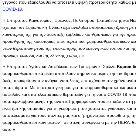
γεγονός που εξακολουθεί να αποτελεί υψηλή προτεραιότητα καθώς μ
COVID-19
.
Η Επίτροπος Καινοτομίας, Έρευνας, Πολιτισμού, Εκπαίδευσης και Νε
σχετικά:
«Η Ευρωπαϊκή Ένωση έχει αναλάβει αποφασιστική δράση με το
καινοτομίας της για την ανάπτυξη εμβολίων και θεραπειών για την πρ
προώθησης της καινοτομίας στον τομέα των φαρμακοθεραπευτικών μέσ
νέων θεραπειών μέσω της επισκόπησης του ερευνητικού τοπίου και τη
πρώιμης έρευνας και της κλινικής χρήσης.»
Η Επίτροπος Υγείας και Ασφάλειας των Τροφίμων κ. Στέλλα
Κυριακίδ
φαρμακοθεραπευτικά μέσα αποτελούν σημαντικό μέρος της αντίδρασ
ζωές, περιορίζουν την ανάγκη νοσηλείας, επιταχύνουν τον χρόνο ανά
συμπτώματα. Με τη στρατηγική μας για τα φαρμακοθεραπευτικά μέσα
ασφαλών και αποτελεσματικών θεραπειών για τη νόσο COVID-19 που
συμπεριλαμβανομένης της ανάπτυξης φαρμάκων που εστιάζουν στη μα
είναι ζωτικής σημασίας για τη γεφύρωση του χάσματος γνώσεων και
αποτελέσματα για τους πολίτες μας και ο “μηχανισμός προώθησης τη
φαρμακοθεραπευτικών μέσων”, σε στενή συνεργασία με την HERA, θα 
αυτό.»