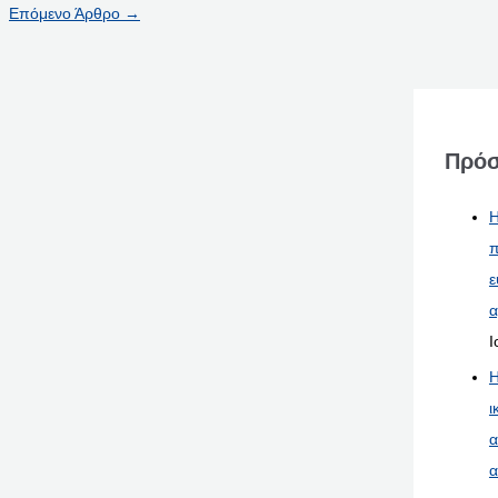
Επόμενο Άρθρο
→
Πρόσ
Η
π
ε
α
Ι
Η
ι
α
α