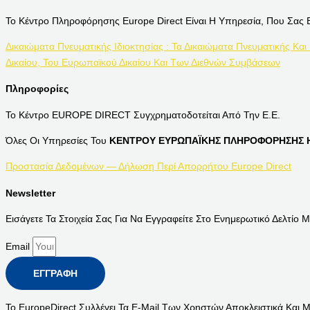
Το Κέντρο Πληροφόρησης Europe Direct Είναι Η Υπηρεσία, Που Σας 
Δικαιώματα Πνευματικής Ιδιοκτησίας : Τα Δικαιώματα Πνευματικής Και
Δικαίου, Του Ευρωπαϊκού Δικαίου Και Των Διεθνών Συμβάσεων
Πληροφορίες
Το Κέντρο EUROPE DIRECT Συγχρηματοδοτείται Από Την Ε.Ε.
Όλες Οι Υπηρεσίες Του
ΚΕΝΤΡΟΥ ΕΥΡΩΠΑΪΚΗΣ ΠΛΗΡΟΦΟΡΗΣΗΣ Η
Προστασία Δεδομένων — Δήλωση Περί Απορρήτου Europe Direct
Newsletter
Εισάγετε Τα Στοιχεία Σας Για Να Εγγραφείτε Στο Ενημερωτικό Δελτίο Μ
Email
ΕΓΓΡΑΦΉ
Το EuropeDirect Συλλέγει Τα E-Mail Των Χρηστών Αποκλειστικά Και 