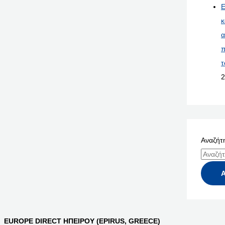
Ε
κ
α
π
τ
2
Αναζήτη
EUROPE DIRECT ΗΠΕΙΡΟΥ (EPIRUS, GREECE)