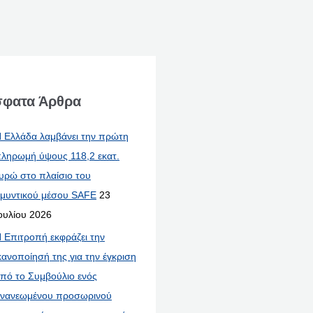
φατα Άρθρα
 Ελλάδα λαμβάνει την πρώτη
ληρωμή ύψους 118,2 εκατ.
υρώ στο πλαίσιο του
μυντικού μέσου SAFE
23
ουλίου 2026
 Επιτροπή εκφράζει την
κανοποίησή της για την έγκριση
πό το Συμβούλιο ενός
νανεωμένου προσωρινού