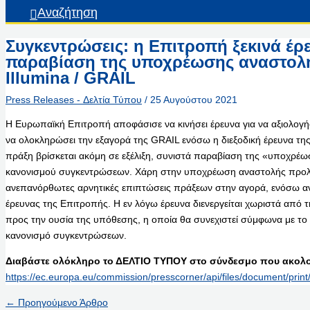
Αναζήτηση
Συγκεντρώσεις: η Επιτροπή ξεκινά έρ
παραβίαση της υποχρέωσης αναστολ
Illumina / GRAIL
Press Releases - Δελτία Τύπου
/
25 Αυγούστου 2021
Η Ευρωπαϊκή Επιτροπή αποφάσισε να κινήσει έρευνα για να αξιολογή
να ολοκληρώσει την εξαγορά της GRAIL ενόσω η διεξοδική έρευνα της
πράξη βρίσκεται ακόμη σε εξέλιξη, συνιστά παραβίαση της «υποχρέ
κανονισμού συγκεντρώσεων. Χάρη στην υποχρέωση αναστολής προλα
ανεπανόρθωτες αρνητικές επιπτώσεις πράξεων στην αγορά, ενόσω ανα
έρευνας της Επιτροπής. Η εν λόγω έρευνα διενεργείται χωριστά από 
προς την ουσία της υπόθεσης, η οποία θα συνεχιστεί σύμφωνα με τ
κανονισμό συγκεντρώσεων.
Διαβάστε ολόκληρο το ΔΕΛΤΙΟ ΤΥΠΟΥ στο σύνδεσμο που ακολο
https://ec.europa.eu/commission/presscorner/api/files/document/pri
←
Προηγούμενο Άρθρο