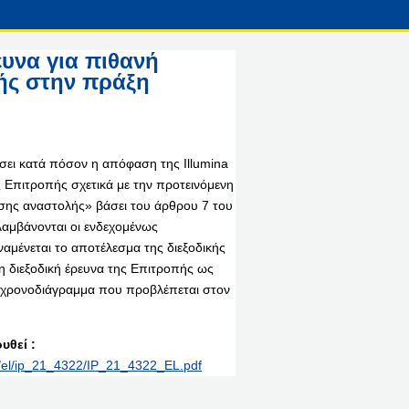
ευνα για πιθανή
ής στην πράξη
σει κατά πόσον η απόφαση της Illumina
 Επιτροπής σχετικά με την προτεινόμενη
ωσης αναστολής» βάσει του άρθρου 7 του
μβάνονται οι ενδεχομένως
μένεται το αποτέλεσμα της διεξοδικής
τη διεξοδική έρευνα της Επιτροπής ως
ο χρονοδιάγραμμα που προβλέπεται στον
υθεί :
nt/el/ip_21_4322/IP_21_4322_EL.pdf