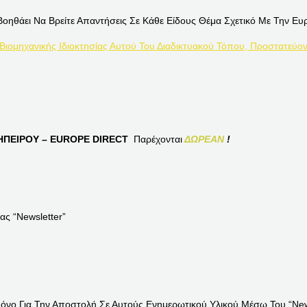
Βοηθάει Να Βρείτε Απαντήσεις Σε Κάθε Είδους Θέμα Σχετικό Με Την Ευ
 Βιομηχανικής Ιδιοκτησίας Αυτού Του Διαδικτυακού Τόπου, Προστατεύον
ΠΕΙΡΟΥ – EUROPE DIRECT
Παρέχονται
ΔΩΡΕΑΝ
!
ας “Newsletter”
Μόνο Για Την Αποστολή Σε Αυτούς Ενημερωτικού Υλικού Μέσω Του “News