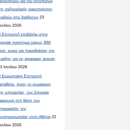
ανονισμού για τον εντοπισμό
ης σεξουαλικής κακοποίησης
αιδιών στο διαδίκτυο
23
ουλίου 2026
 Επιτροπή επιβάλλει στην
oogle πρόστιμα ύψους 890
κατ. ευρώ για παραβιάσεις της
ράξης για τις ψηφιακές αγορές
3 Ιουλίου 2026
 Ευρωπαϊκή Επιτροπή
εταθέτει, προς το συμφέρον
ης υπηρεσίας, τον Ζαχαρία
ιακουμή στη θέση του
πικεφαλής της
ντιπροσωπείας στην Αθήνα
22
ουλίου 2026