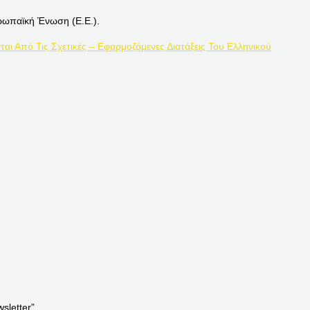
ρωπαϊκή Ένωση (Ε.Ε.).
ται Από Τις Σχετικές – Εφαρμοζόμενες Διατάξεις Του Ελληνικού
letter”.