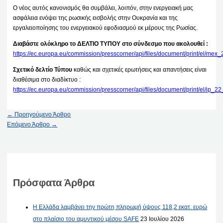
Ο νέος αυτός κανονισμός θα συμβάλει, λοιπόν, στην ενεργειακή μας
ασφάλεια ενόψει της ρωσικής εισβολής στην Ουκρανία και της
εργαλειοποίησης του ενεργειακού εφοδιασμού εκ μέρους της Ρωσίας.
Διαβάστε ολόκληρο το ΔΕΛΤΙΟ ΤΥΠΟΥ στο σύνδεσμο που ακολουθεί :
https://ec.europa.eu/commission/presscorner/api/files/document/print/el/
Σχετικό δελτίο Τύπου
καθώς και σχετικές ερωτήσεις και απαντήσεις είναι
διαθέσιμα στο διαδίκτυο :
https://ec.europa.eu/commission/presscorner/api/files/document/print/el/ip
←
Προηγούμενο Άρθρο
Επόμενο Άρθρο
→
Πρόσφατα Άρθρα
Η Ελλάδα λαμβάνει την πρώτη πληρωμή ύψους 118,2 εκατ. ευρώ
στο πλαίσιο του αμυντικού μέσου SAFE
23 Ιουλίου 2026