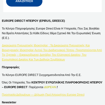
EUROPE DIRECT ΗΠΕΙΡΟΥ (EPIRUS, GREECE)
Το Κέντρο Πληροφόρησης Europe Direct Είναι Η Υπηρεσία, Που Σας Βοηθάει
Να Βρείτε Απαντήσεις Σε Κάθε Είδους Θέμα Σχετικό Με Την Ευρωπαϊκή Ένωση
(Ε.Ε.).
Δικαιώματα Πνευματικής Ιδιοκτησίας : Τα Δικαιώματα Πνευματικής Και
Βιομηχανικής Ιδιοκτησίας Αυτού Του Διαδικτυακού Τόπου, Προστατεύονται Από
Τις Σχετικές – Εφαρμοζόμενες Διατάξεις Του Ελληνικού Δικαίου, Του
Ευρωπαϊκού Δικαίου Και Των Διεθνών Συμβάσεων
Πληροφορίες
Το Κέντρο EUROPE DIRECT Συγχρηματοδοτείται Από Την Ε.Ε.
Όλες Οι Υπηρεσίες Του
ΚΕΝΤΡΟΥ ΕΥΡΩΠΑΪΚΗΣ ΠΛΗΡΟΦΟΡΗΣΗΣ ΗΠΕΙΡΟΥ
– EUROPE DIRECT
Παρέχονται
ΔΩΡΕΑΝ
!
Προστασία Δεδομένων — Δήλωση Περί Απορρήτου Europe Direct
Newsletter