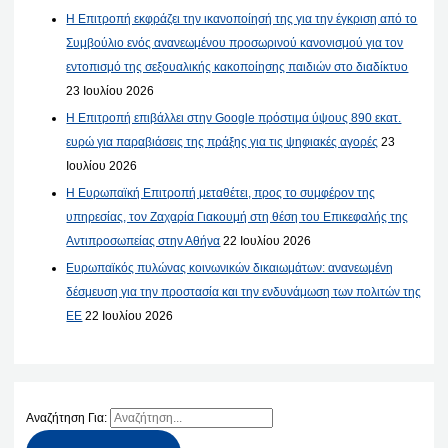
Η Επιτροπή εκφράζει την ικανοποίησή της για την έγκριση από το
Συμβούλιο ενός ανανεωμένου προσωρινού κανονισμού για τον
εντοπισμό της σεξουαλικής κακοποίησης παιδιών στο διαδίκτυο
23 Ιουλίου 2026
Η Επιτροπή επιβάλλει στην Google πρόστιμα ύψους 890 εκατ.
ευρώ για παραβιάσεις της πράξης για τις ψηφιακές αγορές
23
Ιουλίου 2026
Η Ευρωπαϊκή Επιτροπή μεταθέτει, προς το συμφέρον της
υπηρεσίας, τον Ζαχαρία Γιακουμή στη θέση του Επικεφαλής της
Αντιπροσωπείας στην Αθήνα
22 Ιουλίου 2026
Ευρωπαϊκός πυλώνας κοινωνικών δικαιωμάτων: ανανεωμένη
δέσμευση για την προστασία και την ενδυνάμωση των πολιτών της
ΕΕ
22 Ιουλίου 2026
Αναζήτηση Για: