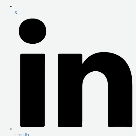
X
LinkedIn