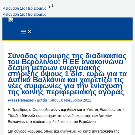
Μετάβαση Στο Περιεχόμενο
Μετάβαση Στο Περιεχόμενο
Σύνοδος κορυφής της διαδικασίας
του Βερολίνου: Η ΕΕ ανακοινώνει
δέσμη μέτρων ενεργειακής
στήριξης ύψους 1 δισ. ευρώ για τα
Δυτικά Βαλκάνια και χαιρετίζει τις
νέες συμφωνίες για την ενίσχυση
της κοινής περιφερειακής αγοράς
Press Releases - Δελτία Τύπου
/
8 Νοεμβρίου 2022
Η Πρόεδρος κ. Ούρσουλα
φον ντερ Λάιεν
και ο Ύπατος Εκπρόσωπος κ.
Τζουζέπ
Μπορέλ
συμμετείχαν στη σύνοδο κορυφής των Δυτικών
Βαλκανίων στο πλαίσιο της διαδικασίας του Βερολίνου.
Στη σύνοδο κορυφής, όπως είχε αναγγείλει και κατά την επίσκεψή της