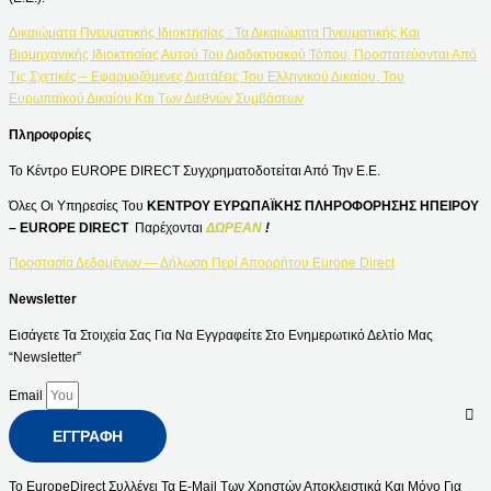
Δικαιώματα Πνευματικής Ιδιοκτησίας : Τα Δικαιώματα Πνευματικής Και
Βιομηχανικής Ιδιοκτησίας Αυτού Του Διαδικτυακού Τόπου, Προστατεύονται Από
Τις Σχετικές – Εφαρμοζόμενες Διατάξεις Του Ελληνικού Δικαίου, Του
Ευρωπαϊκού Δικαίου Και Των Διεθνών Συμβάσεων
Πληροφορίες
Το Κέντρο EUROPE DIRECT Συγχρηματοδοτείται Από Την Ε.Ε.
Όλες Οι Υπηρεσίες Του
ΚΕΝΤΡΟΥ ΕΥΡΩΠΑΪΚΗΣ ΠΛΗΡΟΦΟΡΗΣΗΣ ΗΠΕΙΡΟΥ
– EUROPE DIRECT
Παρέχονται
ΔΩΡΕΑΝ
!
Προστασία Δεδομένων — Δήλωση Περί Απορρήτου Europe Direct
Newsletter
Εισάγετε Τα Στοιχεία Σας Για Να Εγγραφείτε Στο Ενημερωτικό Δελτίο Μας
“Newsletter”
Email
ΕΓΓΡΑΦΉ
Το EuropeDirect Συλλέγει Τα E-Mail Των Χρηστών Αποκλειστικά Και Μόνο Για