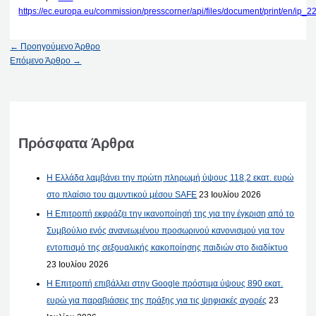
https://ec.europa.eu/commission/presscorner/api/files/document/print/en/i
←
Προηγούμενο Άρθρο
Επόμενο Άρθρο
→
Πρόσφατα Άρθρα
Η Ελλάδα λαμβάνει την πρώτη πληρωμή ύψους 118,2 εκατ. ευρώ
στο πλαίσιο του αμυντικού μέσου SAFE
23 Ιουλίου 2026
Η Επιτροπή εκφράζει την ικανοποίησή της για την έγκριση από το
Συμβούλιο ενός ανανεωμένου προσωρινού κανονισμού για τον
εντοπισμό της σεξουαλικής κακοποίησης παιδιών στο διαδίκτυο
23 Ιουλίου 2026
Η Επιτροπή επιβάλλει στην Google πρόστιμα ύψους 890 εκατ.
ευρώ για παραβιάσεις της πράξης για τις ψηφιακές αγορές
23