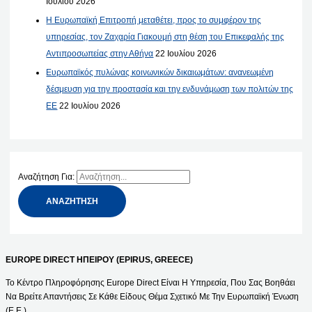
Ιουλίου 2026
Η Ευρωπαϊκή Επιτροπή μεταθέτει, προς το συμφέρον της
υπηρεσίας, τον Ζαχαρία Γιακουμή στη θέση του Επικεφαλής της
Αντιπροσωπείας στην Αθήνα
22 Ιουλίου 2026
Ευρωπαϊκός πυλώνας κοινωνικών δικαιωμάτων: ανανεωμένη
δέσμευση για την προστασία και την ενδυνάμωση των πολιτών της
ΕΕ
22 Ιουλίου 2026
Αναζήτηση Για:
EUROPE DIRECT ΗΠΕΙΡΟΥ (EPIRUS, GREECE)
Το Κέντρο Πληροφόρησης Europe Direct Είναι Η Υπηρεσία, Που Σας Βοηθάει
Να Βρείτε Απαντήσεις Σε Κάθε Είδους Θέμα Σχετικό Με Την Ευρωπαϊκή Ένωση
(Ε.Ε.).