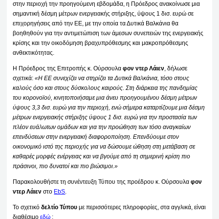
στην περιοχή την προηγούμενη εβδομάδα, η Πρόεδρος ανακοίνωσε μια
σημαντική δέσμη μέτρων ενεργειακής στήριξης, ύψους 1 δισ. ευρώ σε
επιχορηγήσεις από την ΕΕ, με την οποία τα Δυτικά Βαλκάνια θα
βοηθηθούν για την αντιμετώπιση των άμεσων συνεπειών της ενεργειακής
κρίσης και την οικοδόμηση βραχυπρόθεσμης και μακροπρόθεσμης
ανθεκτικότητας.
Η Πρόεδρος της Επιτροπής κ. Ούρσουλα
φον ντερ Λάιεν
, δήλωσε
σχετικά:
«Η ΕΕ συνεχίζει να στηρίζει τα Δυτικά Βαλκάνια, τόσο στους
καλούς όσο και στους δύσκολους καιρούς. Στη διάρκεια της πανδημίας
του κορονοϊού, κινητοποιήσαμε μια άνευ προηγουμένου δέσμη μέτρων
ύψους 3,3 δισ. ευρώ για την περιοχή, ενώ σήμερα καταρτίζουμε μια δέσμη
μέτρων ενεργειακής στήριξης ύψους 1 δισ. ευρώ για την προστασία των
πλέον ευάλωτων ομάδων και για την προώθηση των τόσο αναγκαίων
επενδύσεων στην ενεργειακή διαφοροποίηση. Επενδύουμε στον
οικονομικό ιστό της περιοχής για να δώσουμε ώθηση στη μετάβαση σε
καθαρές μορφές ενέργειας και να βγούμε από τη σημερινή κρίση πιο
πράσινοι, πιο δυνατοί και πιο βιώσιμοι.»
Παρακολουθήστε τη συνέντευξη Τύπου της προέδρου κ. Ούρσουλα
φον
ντερ Λάιεν
στο
EbS
.
Το σχετικό
δελτίο Τύπου
με περισσότερες πληροφορίες, στα αγγλικά, είναι
διαθέσιμο
εδώ
: