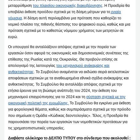
μεταρρύθμιση
του πλαισίου οικονομικής διακυβέρνησης
. Η Προεδρία θα
υποβάλει έκθεση προόδου σχετικά με τη δέσμη μέτρων για το
ενιαίο
νόμισμα
. Η δέσμη αυτή περιλαμβάνει μια πρόταση που καθορίζει το
νομικό πλαίσιο της πιθανής θέσπισης του ψηφιακού ευρώ, καθώς και μια
πρόταση σχετικά με το καθεστώς νόμιμου χρήματος των μετρητών σε
ευρώ.
Οι υπουργοί θα ανταλλάξουν απόψεις σχετικά με την πορεία των
εργασιών όσον αφορά τις οικονομικές και δημοσιονομικές συνέπειες της
επίθεσης της Ρωσίας κατά της Ουκρανίας. Θα προβούν επίσης σε
απολογισμό της λειτουργίας
του μηχανισμού ανάκαμψης και
ανθεκτικότητας
. Το Συμβούλιο αναμένεται να εκδώσει σειρά εκτελεστικών
αποφάσεων σχετικών με τα αναθεωρημένα εθνικά σχέδια ανάκαμψης και
ανθεκτικότητας. Το Συμβούλιο θα ανταλλάξει απόψεις σχετικά με την
ετήσια έρευνα για τη βιώσιμη ανάπτυξη του 2024, την έκθεση του
μηχανισμού επαγρύπνησης για το 2024 και τη
σύσταση σχετικά με την
οικονομική πολιτική της ευρωζώνης.
Το Συμβούλιο θα εγκρίνει μια έκθεση
για φορολογικά θέματα, καθώς και συμπεράσματα σχετικά με την πρόοδο
που σημείωσε η Ομάδα «Κώδικας δεοντολογίας». Τέλος, η Προεδρία θα
παρουσιάσει την πορεία των εργασιών των νομοθετικών προτάσεων για
τις χρηματοπιστωτικές υπηρεσίες.
Διαβάστε ολόκληρο το ΔΕΛΤΙΟ ΤΥΠΟΥ στο σύνδεσμο που ακολουθεί :