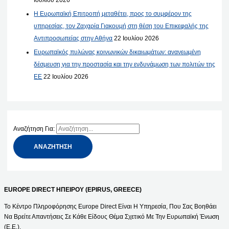
Η Ευρωπαϊκή Επιτροπή μεταθέτει, προς το συμφέρον της
υπηρεσίας, τον Ζαχαρία Γιακουμή στη θέση του Επικεφαλής της
Αντιπροσωπείας στην Αθήνα
22 Ιουλίου 2026
Ευρωπαϊκός πυλώνας κοινωνικών δικαιωμάτων: ανανεωμένη
δέσμευση για την προστασία και την ενδυνάμωση των πολιτών της
ΕΕ
22 Ιουλίου 2026
Αναζήτηση Για:
EUROPE DIRECT ΗΠΕΙΡΟΥ (EPIRUS, GREECE)
Το Κέντρο Πληροφόρησης Europe Direct Είναι Η Υπηρεσία, Που Σας Βοηθάει
Να Βρείτε Απαντήσεις Σε Κάθε Είδους Θέμα Σχετικό Με Την Ευρωπαϊκή Ένωση
(Ε.Ε.).