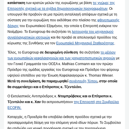
κατάσταση
των κρατών μελών της ευρωζώνης με βάση
τις γνώμες της
Επιτροπής σχετικά με τα σχέδια δημοσιονομικών προγραμμάτων
. Οι
υπουργοί θα προβούν σε μια πρώτη ανταλλαγή απόψεων σχετικά με τη
σύσταση για την ευρωζώνη που εκδόθηκε στο πλαίσιο της
φθινοπωρινής
δέσμης
του Ευρωπαϊκού Εξαμήνου, την οποία η Επιτροπή ενέκρινε τον
Νοέμβριο. Το Eurogroup θα συζητήσει τη
λειτουργία του μηχανισμού
συναλλαγματικών ισοτιμιών
και θα προβεί σε απολογισμό προόδου της
κύρωσης της Συνθήκης για τον
Ευρωπαϊκό Μηχανισμό Σταθερότητας
.
Τέλος, το Eurogroup
σε διευρυμένη σύνθεση
θα συζητήσει
το μέλλον
των ευρωπαϊκών κεφαλαιαγορών και των χρηματοπιστωτικών αγορών
με
τον Γενικό Γραμματέα του ΟΟΣΑ κ. Mathias Cormann και τον πρώην
Πρόεδρο της ομάδας εργασίας του Eurogroup και Πρόεδρο του φόρουμ
υψηλού επιπέδου για την Ένωση Κεφαλαιαγορών κ. Thomas Wieser.
Μετά τη συνεδρίαση, θα παραχωρηθεί
συνέντευξη Τύπου
, στην οποία
θα συμμετάσχει και ο Επίτροπος κ. Τζεντιλόνι.
Ο Eκτελεστικός Aντιπρόεδρος κ.
Ντομπρόβσκις και οι Επίτροποι κ.
Τζεντιλόνι και κ. Χαν
θα εκπροσωπήσουν
την Επιτροπή στο Συμβούλιο
ECOFIN.
Καταρχάς, η Προεδρία θα υποβάλει έκθεση προόδου σχετικά με την
προσαρμοσμένη δέσμη για την επόμενη γενιά ιδίων πόρων. Το Συμβούλιο
θα επιδιώξει μια γενική προσέγγιση σχετικά με την προτεινόμενη