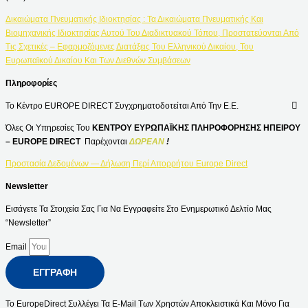
Δικαιώματα Πνευματικής Ιδιοκτησίας : Τα Δικαιώματα Πνευματικής Και
Βιομηχανικής Ιδιοκτησίας Αυτού Του Διαδικτυακού Τόπου, Προστατεύονται Από
Τις Σχετικές – Εφαρμοζόμενες Διατάξεις Του Ελληνικού Δικαίου, Του
Ευρωπαϊκού Δικαίου Και Των Διεθνών Συμβάσεων
Πληροφορίες
Το Κέντρο EUROPE DIRECT Συγχρηματοδοτείται Από Την Ε.Ε.
Όλες Οι Υπηρεσίες Του
ΚΕΝΤΡΟΥ ΕΥΡΩΠΑΪΚΗΣ ΠΛΗΡΟΦΟΡΗΣΗΣ ΗΠΕΙΡΟΥ
– EUROPE DIRECT
Παρέχονται
ΔΩΡΕΑΝ
!
Προστασία Δεδομένων — Δήλωση Περί Απορρήτου Europe Direct
Newsletter
Εισάγετε Τα Στοιχεία Σας Για Να Εγγραφείτε Στο Ενημερωτικό Δελτίο Μας
“Newsletter”
Email
ΕΓΓΡΑΦΉ
Το EuropeDirect Συλλέγει Τα E-Mail Των Χρηστών Αποκλειστικά Και Μόνο Για