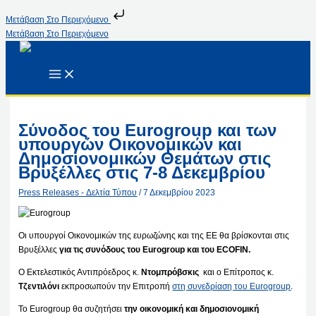
Μετάβαση Στο Περιεχόμενο
Μετάβαση Στο Περιεχόμενο
Σύνοδος του Eurogroup και των
υπουργών Οικονομικών και
Δημοσιονομικών Θεμάτων στις
Βρυξέλλες στις 7-8 Δεκεμβρίου
Press Releases - Δελτία Τύπου
/
7 Δεκεμβρίου 2023
Οι υπουργοί Οικονομικών της ευρωζώνης και της ΕΕ θα βρίσκονται στις
Βρυξέλλες
για τις συνόδους του Eurogroup και του ECOFIN.
Ο Εκτελεστικός Αντιπρόεδρος κ.
Ντομπρόβσκις
και ο Επίτροπος κ.
Τζεντιλόνι
εκπροσωπούν την Επιτροπή
στη συνεδρίαση του Eurogroup
.
Το Eurogroup θα συζητήσει
την οικονομική και δημοσιονομική