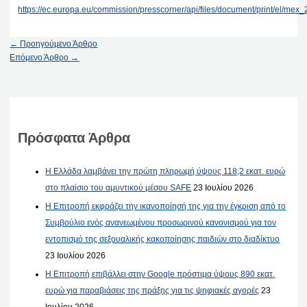
https://ec.europa.eu/commission/presscorner/api/files/document/print/el/
←
Προηγούμενο Άρθρο
Επόμενο Άρθρο
→
Πρόσφατα Άρθρα
Η Ελλάδα λαμβάνει την πρώτη πληρωμή ύψους 118,2 εκατ. ευρώ
στο πλαίσιο του αμυντικού μέσου SAFE
23 Ιουλίου 2026
Η Επιτροπή εκφράζει την ικανοποίησή της για την έγκριση από το
Συμβούλιο ενός ανανεωμένου προσωρινού κανονισμού για τον
εντοπισμό της σεξουαλικής κακοποίησης παιδιών στο διαδίκτυο
23 Ιουλίου 2026
Η Επιτροπή επιβάλλει στην Google πρόστιμα ύψους 890 εκατ.
ευρώ για παραβιάσεις της πράξης για τις ψηφιακές αγορές
23
Ιουλίου 2026