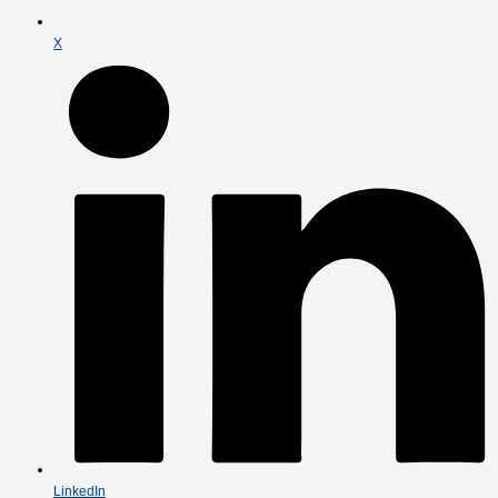
X
LinkedIn