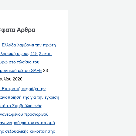
φατα Άρθρα
 Ελλάδα λαμβάνει την πρώτη
ληρωμή ύψους 118,2 εκατ.
υρώ στο πλαίσιο του
μυντικού μέσου SAFE
23
ουλίου 2026
 Επιτροπή εκφράζει την
κανοποίησή της για την έγκριση
πό το Συμβούλιο ενός
νανεωμένου προσωρινού
ανονισμού για τον εντοπισμό
ης σεξουαλικής κακοποίησης