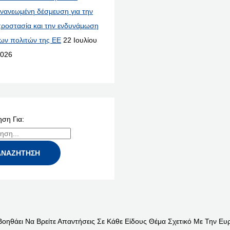
νανεωμένη δέσμευση για την
ροστασία και την ενδυνάμωση
ων πολιτών της ΕΕ
22 Ιουλίου
026
ση Για:
Βοηθάει Να Βρείτε Απαντήσεις Σε Κάθε Είδους Θέμα Σχετικό Με Την Ευ