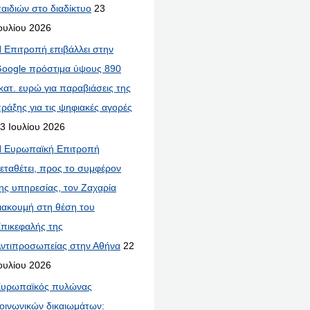
αιδιών στο διαδίκτυο
23
ουλίου 2026
 Επιτροπή επιβάλλει στην
oogle πρόστιμα ύψους 890
κατ. ευρώ για παραβιάσεις της
ράξης για τις ψηφιακές αγορές
3 Ιουλίου 2026
 Ευρωπαϊκή Επιτροπή
εταθέτει, προς το συμφέρον
ης υπηρεσίας, τον Ζαχαρία
ιακουμή στη θέση του
πικεφαλής της
ντιπροσωπείας στην Αθήνα
22
ουλίου 2026
υρωπαϊκός πυλώνας
οινωνικών δικαιωμάτων: