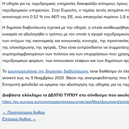
Η οδηγία για τις ταχυδρομικές υπηρεσίες διασφαλίζει ισότιμους όρο
ταχυδρομικών υπηρεσιών. Στην Ευρώπη, ο τομέας αυτός εκτιμάται στ
αντιστοιχεί στο 0,52 % του ΑΕΠ της ΕΕ, ενώ απασχολεί περίπου 1,8 
Η δημόσια διαβούλευση σχετικά με την οδηγία, η οποία αναθεωρήθηκε
ευκαιρία να αξιολογηθεί ο τρόπος με τον οποίο η αγορά ταχυδρομικών
των στόχων της οικονομικής και κοινωνικής συνοχής, της προστασίας
της ολοκλήρωσης της αγοράς. Όλοι είναι ευπρόσδεκτοι να συμμετάσ
συμπεριλαμβανομένων των πολιτών και των επιχειρήσεων που χρησι
ταχυδρομικών φορέων, των κοινωνικών εταίρων και των δημόσιων αρ
Το
ερωτηματολόγιο της δημόσιας διαβούλευσης
είναι διαθέσιμο σε όλ
ανοικτό έως τις 9 Νοεμβρίου 2020. Βάσει της ανατροφοδότησης που θ
Επιτροπή φιλοδοξεί να εγκρίνει την αξιολόγηση της οδηγίας για τις τ
Διαβάστε ολόκληρο το ΔΕΛΤΙΟ ΤΥΠΟΥ στο σύνδεσμο που ακολο
https://ec.europa.eu/commission/presscorner/api/files/document/p
←
Προηγούμενο Άρθρο
Επόμενο Άρθρο
→