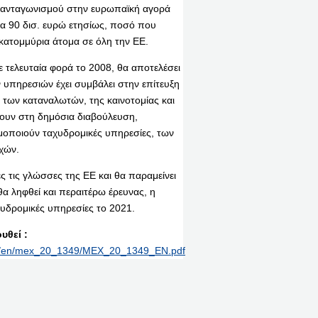
υς ανταγωνισμού στην ευρωπαϊκή αγορά
α 90 δισ. ευρώ ετησίως, ποσό που
εκατομμύρια άτομα σε όλη την ΕΕ.
 τελευταία φορά το 2008, θα αποτελέσει
 υπηρεσιών έχει συμβάλει στην επίτευξη
 των καταναλωτών, της καινοτομίας και
χουν στη δημόσια διαβούλευση,
μοποιούν ταχυδρομικές υπηρεσίες, των
χών.
ες τις γλώσσες της ΕΕ και θα παραμείνει
α ληφθεί και περαιτέρω έρευνας, η
αχυδρομικές υπηρεσίες το 2021.
υθεί :
rint/en/mex_20_1349/MEX_20_1349_EN.pdf