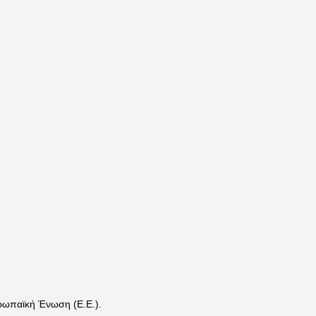
ρωπαϊκή Ένωση (Ε.Ε.).