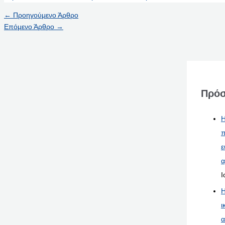
←
Προηγούμενο Άρθρο
Επόμενο Άρθρο
→
Πρόσ
Η
π
ε
α
Ι
Η
ι
α