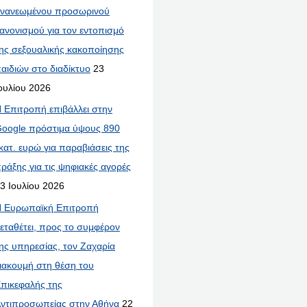
νανεωμένου προσωρινού
ανονισμού για τον εντοπισμό
ης σεξουαλικής κακοποίησης
αιδιών στο διαδίκτυο
23
ουλίου 2026
 Επιτροπή επιβάλλει στην
oogle πρόστιμα ύψους 890
κατ. ευρώ για παραβιάσεις της
ράξης για τις ψηφιακές αγορές
3 Ιουλίου 2026
 Ευρωπαϊκή Επιτροπή
εταθέτει, προς το συμφέρον
ης υπηρεσίας, τον Ζαχαρία
ιακουμή στη θέση του
πικεφαλής της
ντιπροσωπείας στην Αθήνα
22