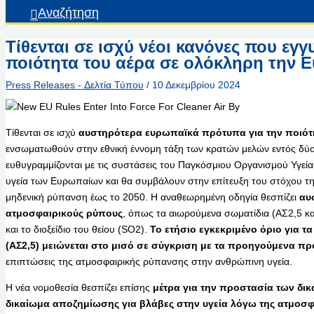
Αναζήτηση
Τίθενται σε ισχύ νέοι κανόνες που εγ
ποιότητα του αέρα σε ολόκληρη την
Press Releases - Δελτία Τύπου
/
10 Δεκεμβρίου 2024
Τίθενται σε ισχύ
αυστηρότερα ευρωπαϊκά πρότυπα για την ποιότ
ενσωματωθούν στην εθνική έννομη τάξη των κρατών μελών εντός δύο
ευθυγραμμίζονται με τις συστάσεις του Παγκόσμιου Οργανισμού Υγεί
υγεία των Ευρωπαίων και θα συμβάλουν στην επίτευξη του στόχου τ
μηδενική ρύπανση έως το 2050. Η αναθεωρημένη οδηγία θεσπίζει
αυ
ατμοσφαιρικούς ρύπους
, όπως τα αιωρούμενα σωματίδια (ΑΣ2,5 και
και το διοξείδιο του θείου (SO2).
Το ετήσιο εγκεκριμένο όριο για 
(ΑΣ2,5) μειώνεται στο μισό σε σύγκριση με τα προηγούμενα π
επιπτώσεις της ατμοσφαιρικής ρύπανσης στην ανθρώπινη υγεία.
Η νέα νομοθεσία θεσπίζει επίσης
μέτρα για την προστασία των δι
δικαίωμα αποζημίωσης για βλάβες στην υγεία
λόγω της ατμοσφ