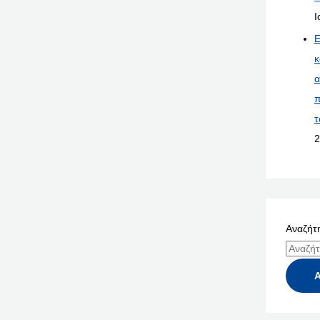
Ι
Ε
κ
α
π
τ
2
Αναζήτη