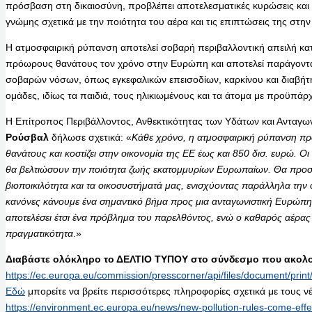
πρόσβαση στη δικαιοσύνη, προβλέπει αποτελεσματικές κυρώσεις και 
γνώμης σχετικά με την ποιότητα του αέρα και τις επιπτώσεις της στη
Η ατμοσφαιρική ρύπανση αποτελεί σοβαρή περιβαλλοντική απειλή κατ
πρόωρους θανάτους τον χρόνο στην Ευρώπη και αποτελεί παράγοντ
σοβαρών νόσων, όπως εγκεφαλικών επεισοδίων, καρκίνου και διαβήτ
ομάδες, ιδίως τα παιδιά, τους ηλικιωμένους και τα άτομα με προϋπά
Η Επίτροπος Περιβάλλοντος, Ανθεκτικότητας των Υδάτων και Ανταγωνι
Ρούσβαλ
δήλωσε σχετικά: «
Κάθε χρόνο, η ατμοσφαιρική ρύπανση π
θανάτους και κοστίζει στην οικονομία της ΕΕ έως και 850 δισ. ευρώ. Οι
θα βελτιώσουν την ποιότητα ζωής εκατομμυρίων Ευρωπαίων. Θα προσ
βιοποικιλότητα και τα οικοσυστήματά μας, ενισχύοντας παράλληλα την
κανόνες κάνουμε ένα σημαντικό βήμα προς μια ανταγωνιστική Ευρώπ
αποτελέσει έτσι ένα πρόβλημα του παρελθόντος, ενώ ο καθαρός αέρας 
πραγματικότητα
.»
Διαβάστε ολόκληρο το ΔΕΛΤΙΟ ΤΥΠΟΥ στο σύνδεσμο που ακολο
https://ec.europa.eu/commission/presscorner/api/files/document/p
Εδώ
μπορείτε να βρείτε περισσότερες πληροφορίες σχετικά με τους νέ
https://environment.ec.europa.eu/news/new-pollution-rules-come-eff