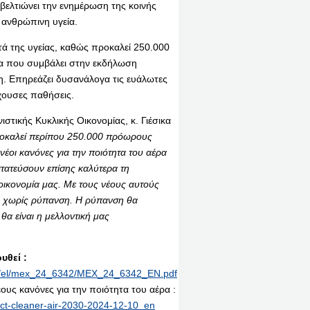
βελτιώνει την ενημέρωση της κοινής
ν ανθρώπινη υγεία.
ά της υγείας, καθώς προκαλεί 250.000
α που συμβάλει στην εκδήλωση
η. Επηρεάζει δυσανάλογα τις ευάλωτες
ρχουσες παθήσεις.
στικής Κυκλικής Οικονομίας, κ. Γιέσικα
ροκαλεί περίπου 250.000 πρόωρους
 νέοι κανόνες για την ποιότητα του αέρα
τατεύσουν επίσης καλύτερα τη
 οικονομία μας. Με τους νέους αυτούς
η χωρίς ρύπανση. Η ρύπανση θα
θα είναι η μελλοντική μας
υθεί :
rint/el/mex_24_6342/MEX_24_6342_EN.pdf
ους κανόνες για την ποιότητα του αέρα :
ect-cleaner-air-2030-2024-12-10_en