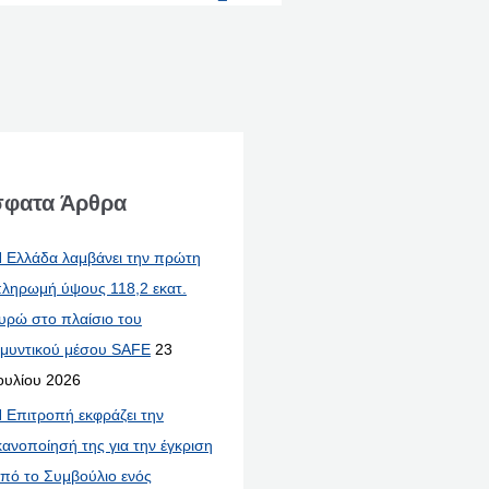
φατα Άρθρα
 Ελλάδα λαμβάνει την πρώτη
ληρωμή ύψους 118,2 εκατ.
υρώ στο πλαίσιο του
μυντικού μέσου SAFE
23
ουλίου 2026
 Επιτροπή εκφράζει την
κανοποίησή της για την έγκριση
πό το Συμβούλιο ενός