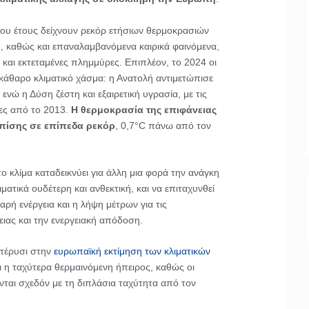
νου έτους δείχνουν ρεκόρ ετήσιων θερμοκρασιών
 καθώς και επαναλαμβανόμενα καιρικά φαινόμενα,
και εκτεταμένες πλημμύρες. Επιπλέον, το 2024 οι
κάθαρο κλιματικό χάσμα: η Ανατολή αντιμετώπισε
 ενώ η Δύση ζέστη και εξαιρετική υγρασία, με τις
ες από το 2013.
Η θερμοκρασία της επιφάνειας
πίσης σε επίπεδα ρεκόρ
, 0,7°C πάνω από τον
ο κλίμα καταδεικνύει για άλλη μια φορά την ανάγκη
ματικά ουδέτερη και ανθεκτική, και να επιταχυνθεί
ρή ενέργεια και η λήψη μέτρων για τις
ιας και την ενεργειακή απόδοση.
πέρυσι στην
ευρωπαϊκή εκτίμηση των κλιματικών
ι η ταχύτερα θερμαινόμενη ήπειρος, καθώς οι
νται σχεδόν με τη διπλάσια ταχύτητα από τον