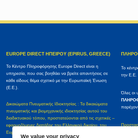
EUROPE DIRECT ΗΠΕΙΡΟΥ (EPIRUS, GREECE)
ΠΛΗΡΟ
Το Κέντρο Πληροφόρησης Europe Direct είναι η
Το κέντ
υπηρεσία, που σας βοηθάει να βρείτε απαντήσεις σε
την Ε.Ε.
κάθε είδους θέμα σχετικό με την Ευρωπαϊκή Ένωση
(Ε.Ε.).
Όλες οι
ΠΛΗΡΟΦ
Δικαιώματα Πνευματικής Ιδιοκτησίας : Τα δικαιώματα
παρέχον
πνευματικής και βιομηχανικής ιδιοκτησίας αυτού του
διαδικτυακού τόπου, προστατεύονται από τις σχετικές –
Προστασ
εφαρμοζόμενες διατάξεις του Ελληνικού δικαίου, του
Europe D
Ευρωπαϊκού δικαίου και των διεθνών συμβάσεων
We value your privacy