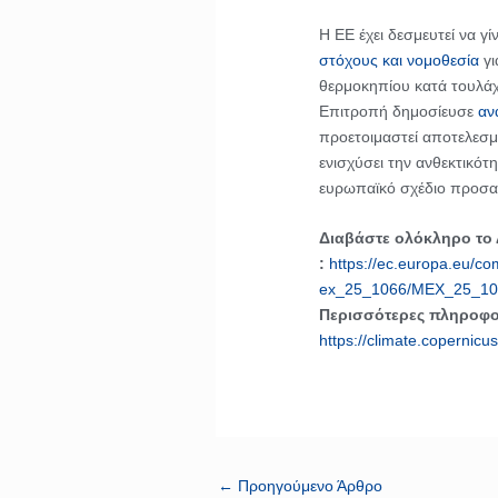
Η ΕΕ έχει δεσμευτεί να γίν
στόχους και νομοθεσία
γι
θερμοκηπίου κατά τουλάχ
Επιτροπή δημοσίευσε
αν
προετοιμαστεί αποτελεσμα
ενισχύσει την ανθεκτικότ
ευρωπαϊκό σχέδιο προσαρ
Διαβάστε ολόκληρο το
:
https://ec.europa.eu/co
ex_25_1066/MEX_25_10
Περισσότερες πληροφο
https://climate.copernicu
←
Προηγούμενο Άρθρο