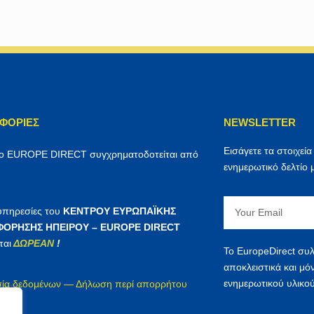
ΦΟΡΊΕΣ
NEWSLETTER
Εισάγετε τα στοιχεία
ρο EUROPE DIRECT συγχρηματοδοτείται από
ενημερωτικό δελτίο 
Email
 υπηρεσίες του
ΚΕΝΤΡΟΥ ΕΥΡΩΠΑΪΚΗΣ
ΟΡΗΣΗΣ ΗΠΕΙΡΟΥ – EUROPE DIRECT
ται
ΔΩΡΕΑΝ
!
Το EuropeDirect συλ
αποκλειστικά και μό
ενημερωτικού υλικού
ία δεδομένων — Δήλωση περί απορρήτου
irect