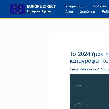
Μετάβαση
περιεχόμενο
Υπηρεσίες
Το Δίκτυο
στο
Δίκαιο – Νομοθεσία
Εκδό
περιεχόμενο
Το 2024 ήταν η
καταγραφεί πο
Press Releases - Δελτία