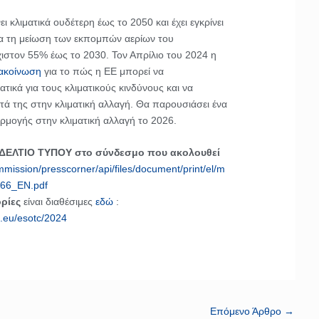
ει κλιματικά ουδέτερη έως το 2050 και έχει εγκρίνει
α τη μείωση των εκπομπών αερίων του
ιστον 55% έως το 2030. Τον Απρίλιο του 2024 η
ακοίνωση
για το πώς η ΕΕ μπορεί να
τικά για τους κλιματικούς κινδύνους και να
ητά της στην κλιματική αλλαγή. Θα παρουσιάσει ένα
μογής στην κλιματική αλλαγή το 2026.
 ΔΕΛΤΙΟ ΤΥΠΟΥ στο σύνδεσμο που ακολουθεί
mmission/presscorner/api/files/document/print/el/m
66_EN.pdf
ρίες
είναι διαθέσιμες
εδώ
:
s.eu/esotc/2024
Επόμενο Άρθρο
→