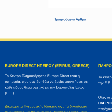
←
Προηγούμενο Άρθρο
EUROPE DIRECT ΗΠΕΙΡΟΥ (EPIRUS, GREECE)
ΠΛΗΡΟ
Το Κέντρο Πληροφόρησης Europe Direct είναι η
Το κέντ
υπηρεσία, που σας βοηθάει να βρείτε απαντήσεις σε
την Ε.Ε.
κάθε είδους θέμα σχετικό με την Ευρωπαϊκή Ένωση
(Ε.Ε.).
Όλες οι
ΠΛΗΡΟΦ
Δικαιώματα Πνευματικής Ιδιοκτησίας : Τα δικαιώματα
παρέχον