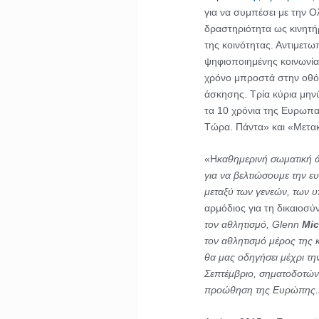
για να συμπέσει με την 
δραστηριότητα ως κινητήρ
της κοινότητας. Αντιμετωπ
ψηφιοποιημένης κοινωνία
χρόνο μπροστά στην οθόν
άσκησης. Τρία κύρια μην
τα 10 χρόνια της Ευρωπα
Τώρα. Πάντα» και «Μετακ
«Η
καθημερινή σωματική 
για να βελτιώσουμε την ε
μεταξύ των γενεών, των 
αρμόδιος για τη δικαιοσύ
τον αθλητισμό, Glenn
Mic
τον αθλητισμό μέρος της 
θα μας οδηγήσει μέχρι τ
Σεπτέμβριο, σηματοδοτών
προώθηση της Ευρώπης.