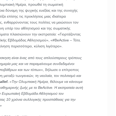
Ολυμπιακή Ημέρα, προωθεί τη σωματική
ια δύναμη της ψυχικής ευεξίας και της συνοχής
ίζει επίσης τις προκλήσεις μιας ιδιαίτερα
ς, ενθαρρύνοντας τους πολίτες να μειώσουν τον
η υπέρ του αθλητισμού και της σωματικής
ύματα πλαισιώνουν την εκστρατεία: «Γιορτάζοντας
ϊκής Εβδομάδας Αθλητισμού», «#BeActive – Τότε.
ίνηση περισσότερο, κύλιση λιγότερο».
άσκηση είναι ένας από τους απλούστερους τρόπους
υημερία μας και να παραμείνουμε συνδεδεμένοι
υποβάθρων και των τόπων»,
δήλωσε ο επίτροπος
νη μεταξύ των
γενεών, τη νεολαία, τον πολιτισμό και
allef.
«Την Ολυμπιακή Ημέρα, θέλουμε να κάνουμε
καθημερινής ζωής με το BeActive. Η εκστρατεία αυτή
ην Ευρωπαϊκή Εβδομάδα Αθλητισμού τον
τας 10 χρόνια συλλογικής προσπάθειας για την
»