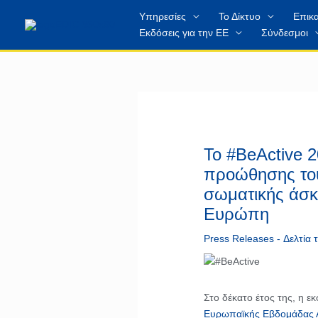
Μετάβαση
περιεχόμενο
Υπηρεσίες
Το Δίκτυο
Επικα
στο
Εκδόσεις για την ΕΕ
Σύνδεσμοι
περιεχόμενο
Το #BeActive 2
προώθησης του
σωματικής άσκ
Ευρώπη
Press Releases - Δελτία
Στο δέκατο έτος της, η ε
Ευρωπαϊκής Εβδομάδας 