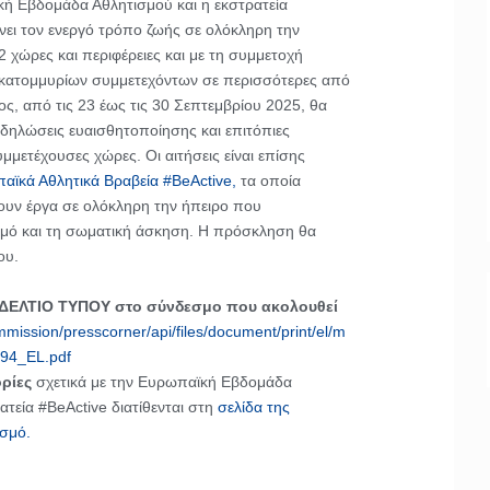
ή Εβδομάδα Αθλητισμού και η εκστρατεία
νει τον ενεργό τρόπο ζωής σε ολόκληρη την
 χώρες και περιφέρειες και με τη συμμετοχή
κατομμυρίων συμμετεχόντων σε περισσότερες από
ς, από τις 23 έως τις 30 Σεπτεμβρίου 2025, θα
κδηλώσεις ευαισθητοποίησης και επιτόπιες
υμμετέχουσες χώρες. Οι αιτήσεις είναι επίσης
αϊκά Αθλητικά Βραβεία #BeActive,
τα οποία
ζουν έργα σε ολόκληρη την ήπειρο που
σμό και τη σωματική άσκηση. Η πρόσκληση θα
ου.
 ΔΕΛΤΙΟ ΤΥΠΟΥ στο σύνδεσμο που ακολουθεί
mmission/presscorner/api/files/document/print/el/m
94_EL.pdf
ρίες
σχετικά με την Ευρωπαϊκή Εβδομάδα
ατεία #BeActive διατίθενται στη
σελίδα της
ισμό.