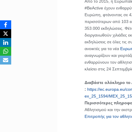
Από το 2015, η Ευρωπαϊκ
#BeActive έχουν ενθαρρύ
Ευρώπη, φτάνοντας σε 42
περισσότερων από 103 ε
353.000 εκδηλώσεις. Φέτο
διοργανωθούν χιλιάδες ε
εκδηλώσεις σε όλες τις σ
ανοικτές για τα νέα
Ευρωπ
αναγνωρίζουν και γιορτά
ενθαρρύνουν τον αθλητι
κλείσει στις 24 Σεπτεμβρί
Διαβάστε ολόκληρο το
:
https://ec.europa.eu/co
ex_25_1594/MEX_25_15
Περισσότερες πληροφο
Αθλητισμού και την εκστρ
Επιτροπής για τον αθλητ