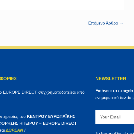
Επόμενο Άρθρο
→
ΦΟΡΊΕΣ
NEWSLETTER
Εισάγετε τα στοιχεία
ρο EUROPE DIRECT συγχρηματοδοτείται από
ενημερωτικό δελτίο 
Email
 υπηρεσίες του
ΚΕΝΤΡΟΥ ΕΥΡΩΠΑΪΚΗΣ
ΟΡΗΣΗΣ ΗΠΕΙΡΟΥ – EUROPE DIRECT
ται
ΔΩΡΕΑΝ
!
Το EuropeDirect συλ